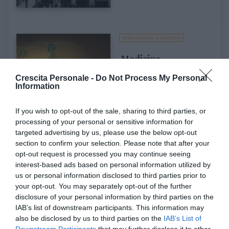
TERMINOLOGIA E DINTORNI
Medicina
antroposofica
Crescita Personale -
Do Not Process My Personal
Information
La medicina antroposofica
è un tipo di medicina
alternativa che si prefigge
If you wish to opt-out of the sale, sharing to third parties, or
lo scopo di am...
processing of your personal or sensitive information for
targeted advertising by us, please use the below opt-out
section to confirm your selection. Please note that after your
opt-out request is processed you may continue seeing
interest-based ads based on personal information utilized by
SPIRITUALITÀ
us or personal information disclosed to third parties prior to
SoulCollage®, una
your opt-out. You may separately opt-out of the further
tecnica per la
disclosure of your personal information by third parties on the
IAB’s list of downstream participants. This information may
consapevolezza:
also be disclosed by us to third parties on the
IAB’s List of
intervista a
Downstream Participants
that may further disclose it to other