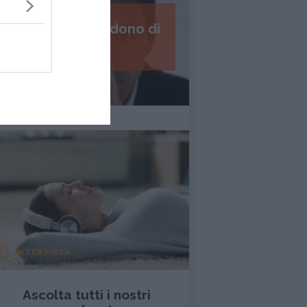
I 7 passi del perdono di
Daniel Lumera
INTERVISTA
Ascolta tutti i nostri