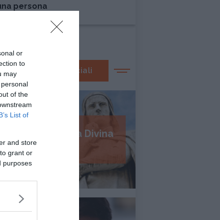
una persona
sonal or
ection to
I nostri speciali
ou may
 personal
out of the
 downstream
B’s List of
Psicologia della Divina
er and store
Commedia
to grant or
ed purposes