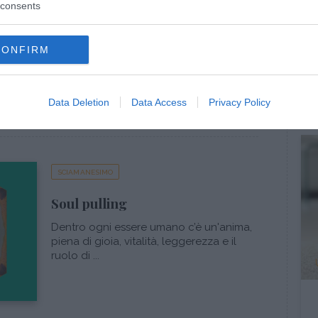
consents
Riti sciamanici: la capanna
sudatoria
CONFIRM
Uno dei più suggestivi tra i riti sciamanici,
la capanna sudatoria è una pratica
antica ch...
Data Deletion
Data Access
Privacy Policy
SCIAMANESIMO
Soul pulling
Dentro ogni essere umano c’è un'anima,
piena di gioia, vitalità, leggerezza e il
ruolo di ...