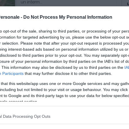
un interm...
Personale -
Do Not Process My Personal Information
to opt-out of the sale, sharing to third parties, or processing of your per
formation for targeted advertising by us, please use the below opt-out s
r selection. Please note that after your opt-out request is processed y
SCIAMANESIMO
eing interest-based ads based on personal information utilized by us or
disclosed to third parties prior to your opt-out. You may separately opt-
Il Linguaggio della Luce
losure of your personal information by third parties on the IAB’s list of
Homaya Amar, maestra spirituale e
. This information may also be disclosed by us to third parties on the
IA
guaritrice specializzata antiche e potenti
Participants
that may further disclose it to other third parties.
tecniche scia...
 that this website/app uses one or more Google services and may gath
including but not limited to your visit or usage behaviour. You may click 
 to Google and its third-party tags to use your data for below specifi
ogle consent section.
l Data Processing Opt Outs
SCIAMANESIMO