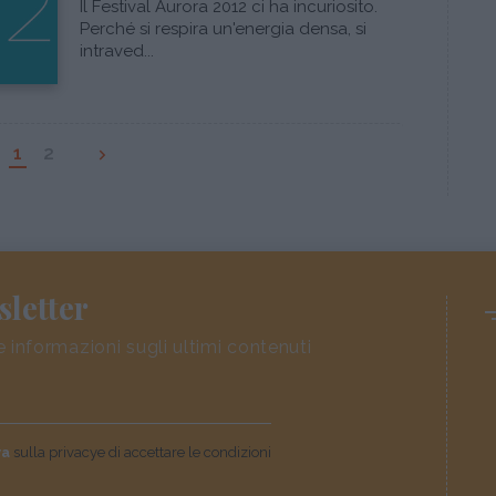
Il Festival Aurora 2012 ci ha incuriosito.
Perché si respira un'energia densa, si
intraved...
1
2
sletter
e informazioni sugli ultimi contenuti
va
sulla privacye di accettare le condizioni