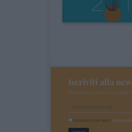
Iscriviti alla new
Riceverai preziosi consigli 
Dichiaro di aver letto l’
informati