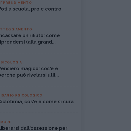
APPRENDIMENTO
Voti a scuola, pro e contro
ATTEGGIAMENTO
Incassare un rifiuto: come
riprendersi (alla grand...
PSICOLOGIA
Pensiero magico: cos'è e
perché può rivelarsi util...
DISAGIO PSICOLOGICO
Ciclotimia, cos'è e come si cura
AMORE
Liberarsi dall'ossessione per