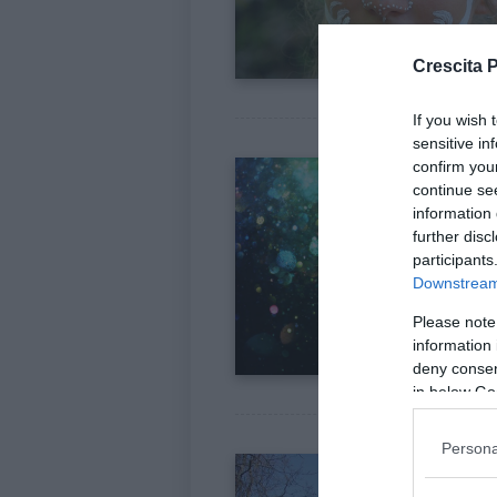
Crescita 
If you wish 
sensitive in
confirm you
continue se
information 
further disc
participants
Downstream 
Please note
information 
deny consent
in below Go
Persona