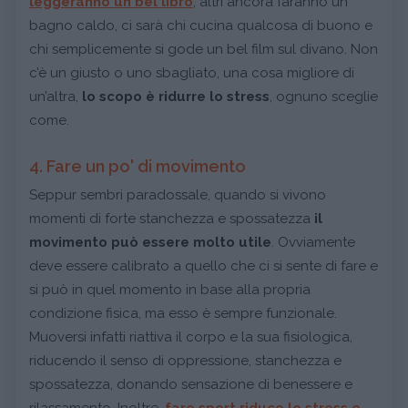
leggeranno un bel libro
, altri ancora faranno un
bagno caldo, ci sarà chi cucina qualcosa di buono e
chi semplicemente si gode un bel film sul divano. Non
c’è un giusto o uno sbagliato, una cosa migliore di
un’altra,
lo scopo è ridurre lo stress
, ognuno sceglie
come.
4. Fare un po' di movimento
Seppur sembri paradossale, quando si vivono
momenti di forte stanchezza e spossatezza
il
movimento può essere molto utile
. Ovviamente
deve essere calibrato a quello che ci si sente di fare e
si può in quel momento in base alla propria
condizione fisica, ma esso è sempre funzionale.
Muoversi infatti riattiva il corpo e la sua fisiologica,
riducendo il senso di oppressione, stanchezza e
spossatezza, donando sensazione di benessere e
rilassamento. Inoltre,
fare sport riduce lo stress e