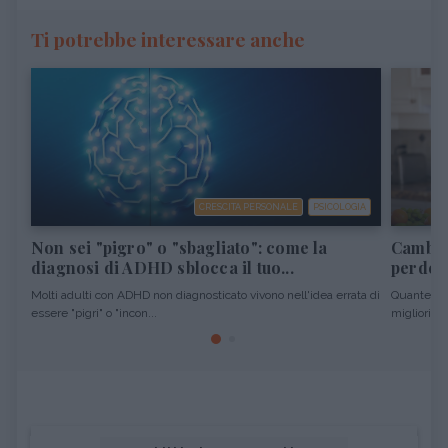
Ti potrebbe interessare anche
CRESCITA PERSONALE
PSICOLOGIA
Non sei "pigro" o "sbagliato": come la
Cambiar
diagnosi di ADHD sblocca il tuo...
perdere
Molti adulti con ADHD non diagnosticato vivono nell'idea errata di
Quante vol
essere "pigri" o "incon...
migliori pro