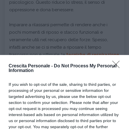
psicologico. Questo riduce lo stress, il senso di
oppressione e dona benessere.
Imparare a rilassarsi permette di rendere anche i
pochi momenti di riposo e stacco funzionali e
veramente utili nel recupero delle forze. Spesso,
infatti anche se ci si mette a riposare il tempo
trascorso non è ottimale, le
tecniche di respirazione
o rilassamento sono quindi utili a sfruttare al meglio
Crescita Personale -
Do Not Process My Personal
questo tempo.
Information
7. Alimentazione sana
If you wish to opt-out of the sale, sharing to third parties, or
processing of your personal or sensitive information for
Altro tassello fondamentale è l’
alimentazione
. Uno
targeted advertising by us, please use the below opt-out
scorretto apporto di nutrienti, sia in eccesso che in
section to confirm your selection. Please note that after your
difetto, può infatti generare un’ alterazione del
opt-out request is processed you may continue seeing
interest-based ads based on personal information utilized by
funzionamento del nostro organismo con effetti sulle
us or personal information disclosed to third parties prior to
energie a disposizione e sulla sensazione di
your opt-out. You may separately opt-out of the further