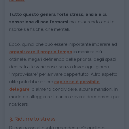
Tutto questo genera forte stress, ansia e la
sensazione di non fermarsi
ma, esaurendo così le
risorse sia fisiche, che mentali.
Ecco, quindi che può essere importante imparare ad
organizzare il proprio tempo
in maniera più
ottimale, magari definendo delle priorità, degli spazi
dedicati alle varie cose, senza dover ogni giorno
“improvvisare” per arrivare dappertutto. Altro aspetto
utile potrebbe essere
capire se è possibile
delegare
, o almeno condividere, alcune mansioni, in
modo da alleggerire il carico e avere dei momenti per
ricaricarsi.
3. Ridurre lo stress
Di pari passo al punto precedente c’è quello di