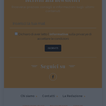
Riceverai preziosi consigli e informazioni sugli ultimi
contenuti
Dichiaro di aver letto l’
informativa
sulla privacye di
accettare le condizioni
ISCRIVITI
Seguici su
Chi siamo
Contatti
La Redazione
CONDIZIONI D'USO
POLICY PRIVACY
COOKIES