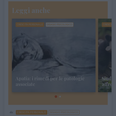
Leggi anche
CRESCITA PERSONALE
DISAGIO PSICOLOGICO
CRESCITA
Apatia: i rimedi per le patologie
Sindr
associate
affron
da:
CRESCITA PERSONALE
DISAGIO PSICOLOGICO