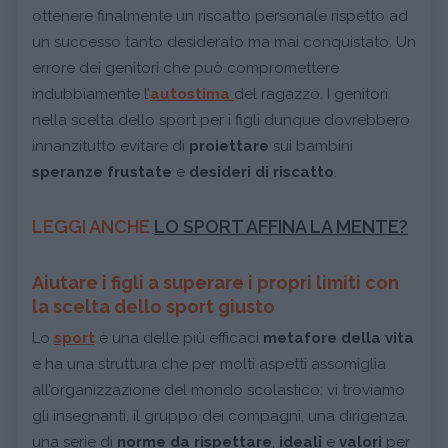
ottenere finalmente un riscatto personale rispetto ad
un successo tanto desiderato ma mai conquistato. Un
errore dei genitori che può compromettere
indubbiamente l’
autostima
del ragazzo. I genitori
nella scelta dello sport per i figli dunque dovrebbero
innanzitutto evitare di
proiettare
sui bambini
speranze frustate
e
desideri di riscatto
.
LEGGI ANCHE
LO SPORT AFFINA LA MENTE?
Aiutare i figli a superare i propri limiti con
la scelta dello sport giusto
Lo
sport
è una delle più efficaci
metafore della vita
e ha una struttura che per molti aspetti assomiglia
all’organizzazione del mondo scolastico: vi troviamo
gli insegnanti, il gruppo dei compagni, una dirigenza,
una serie di
norme da rispettare
,
ideali
e
valori
per