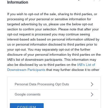
Information
cosiddetti
iperattivi
: quando la
responsabilità
è
tutta sulle sue spalle il ragazzo deve mantenere una
If you wish to opt-out of the sale, sharing to third parties, or
maggiore
autodisciplina
. L’
autocontrollo
insegnato
processing of your personal or sensitive information for
in questi sport, come le arti marziali, riesce spesso ad
targeted advertising by us, please use the below opt-out
section to confirm your selection. Please note that after your
incidere sugli
atteggiamenti negativi
modificandoli:
opt-out request is processed you may continue seeing
dove non riescono la famiglia e la scuola, spesso può
interest-based ads based on personal information utilized by
intervenire lo sport.
us or personal information disclosed to third parties prior to
your opt-out. You may separately opt-out of the further
disclosure of your personal information by third parties on the
Immagine | Pixabay
IAB’s list of downstream participants. This information may
also be disclosed by us to third parties on the
IAB’s List of
Continua a leggere dopo la pubblicità
Downstream Participants
that may further disclose it to other
third parties.
Please note that this website/app uses one or more Google
Personal Data Processing Opt Outs
services and may gather and store information including but
not limited to your visit or usage behaviour. You may click to
Google consents
grant or deny consent to Google and its third-party tags to
da:
CRESCITA PERSONALE
PSICOLOGIA
use your data for below specified purposes in below Google
CONFIRM