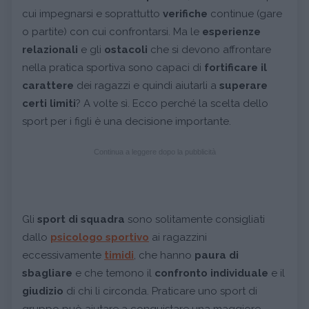
cui impegnarsi e soprattutto
verifiche
continue (gare
o partite) con cui confrontarsi. Ma le
esperienze
relazionali
e gli
ostacoli
che si devono affrontare
nella pratica sportiva sono capaci di
fortificare il
carattere
dei ragazzi e quindi aiutarli a
superare
certi limiti
? A volte sì. Ecco perché la scelta dello
sport per i figli è una decisione importante.
Continua a leggere dopo la pubblicità
Gli
sport di squadra
sono solitamente consigliati
dallo
psicologo sportivo
ai ragazzini
eccessivamente
timidi
, che hanno
paura di
sbagliare
e che temono il
confronto individuale
e il
giudizio
di chi li circonda. Praticare uno sport di
gruppo può aiutare a conquistare una maggiore