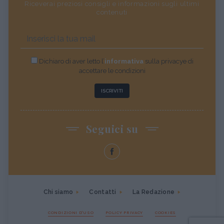
Riceverai preziosi consigli e informazioni sugli ultimi
contenuti
Dichiaro di aver letto l’
informativa
sulla privacye di
accettare le condizioni
ISCRIVITI
Seguici su
Chi siamo
Contatti
La Redazione
CONDIZIONI D'USO
POLICY PRIVACY
COOKIES