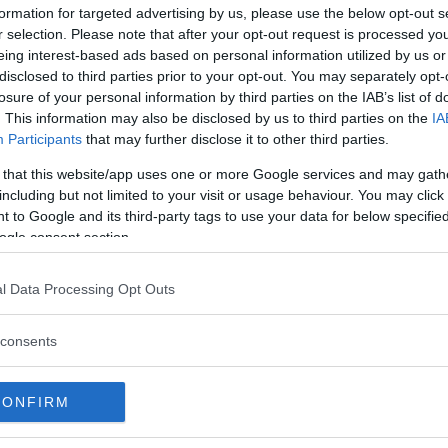
formation for targeted advertising by us, please use the below opt-out s
r selection. Please note that after your opt-out request is processed y
eing interest-based ads based on personal information utilized by us or
disclosed to third parties prior to your opt-out. You may separately opt-
losure of your personal information by third parties on the IAB’s list of
. This information may also be disclosed by us to third parties on the
IA
COLOGIA
CRESCITA PERSONALE
PSICOLOGIA
Participants
that may further disclose it to other third parties.
o:
Come il make up ti
 that this website/app uses one or more Google services and may gath
including but not limited to your visit or usage behaviour. You may click 
migliora l'umore e
 to Google and its third-party tags to use your data for below specifi
cita
l'autostima
ogle consent section.
Dall'antico Egitto ai giorni nostri truccarsi è
una modalità tipicamente umana di
l Data Processing Opt Outs
sico è
ridefini...
lazio...
consents
CONFIRM