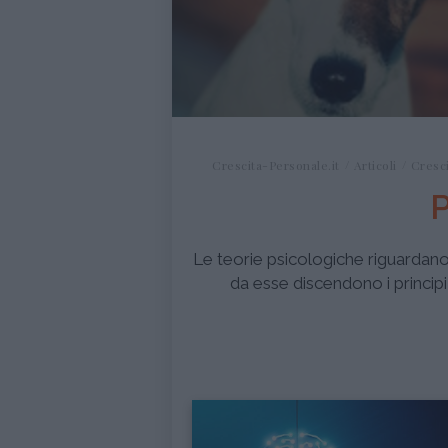
Crescita-Personale.it
Articoli
Cresc
P
Le teorie psicologiche riguardan
da esse discendono i princip