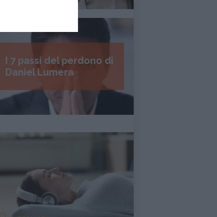
I 7 passi del perdono di
Daniel Lumera