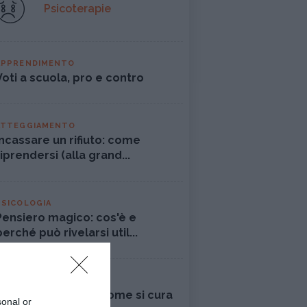
Psicoterapie
APPRENDIMENTO
Voti a scuola, pro e contro
ATTEGGIAMENTO
Incassare un rifiuto: come
riprendersi (alla grand...
PSICOLOGIA
Pensiero magico: cos'è e
perché può rivelarsi util...
DISAGIO PSICOLOGICO
Ciclotimia, cos'è e come si cura
sonal or