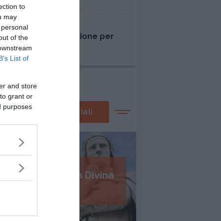
ection to
ou may
AMORE
 personal
Liberarsi dall'ossessione per
out of the
una persona
 downstream
B’s List of
er and store
to grant or
ed purposes
I nostri speciali
Psicologia della Divina
Commedia