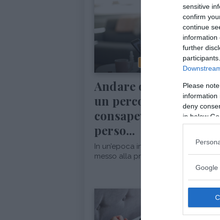
sensitive in
confirm you
continue se
information 
further disc
participants
CRESCITA PERSONALE
PSI
Downstream 
Andare dallo psicolog
Please note
information 
un percorso di
deny consent
consapevolezza e cres
in below Go
perso...
Persona
In un’epoca in cui l’equilibrio psicofi
messo alla prova da ritmi frenetici, re
Google 