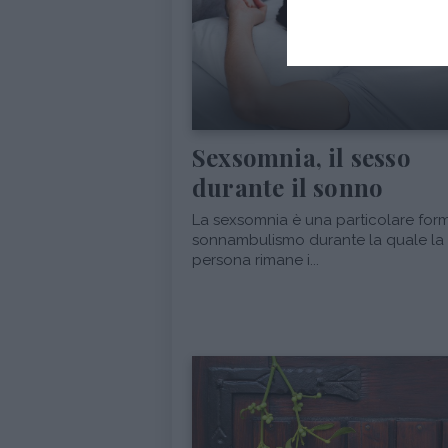
Sexsomnia, il sesso
durante il sonno
La sexsomnia è una particolare form
sonnambulismo durante la quale la
persona rimane i...