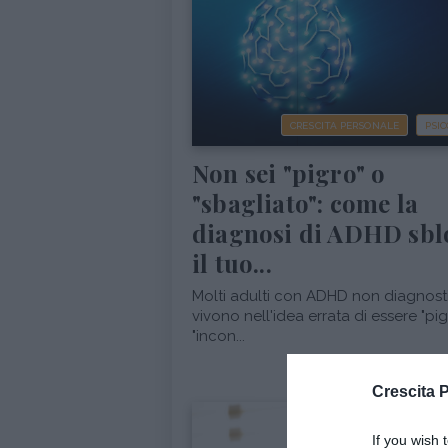
CRESCITA PERSONALE
PSI
Non sei "pigro" o
"sbagliato": come la
diagnosi di ADHD sbl
il tuo...
Molti adulti con ADHD non diagnost
vivono nell'idea errata di essere "pigr
"incon...
Crescita 
If you wish 