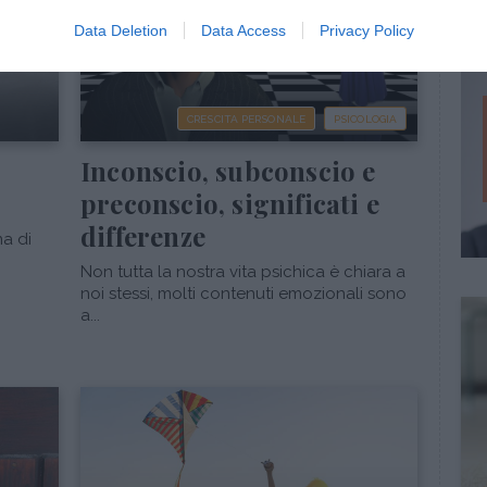
Data Deletion
Data Access
Privacy Policy
CRESCITA PERSONALE
PSICOLOGIA
Inconscio, subconscio e
preconscio, significati e
differenze
a di
Non tutta la nostra vita psichica è chiara a
noi stessi, molti contenuti emozionali sono
a...