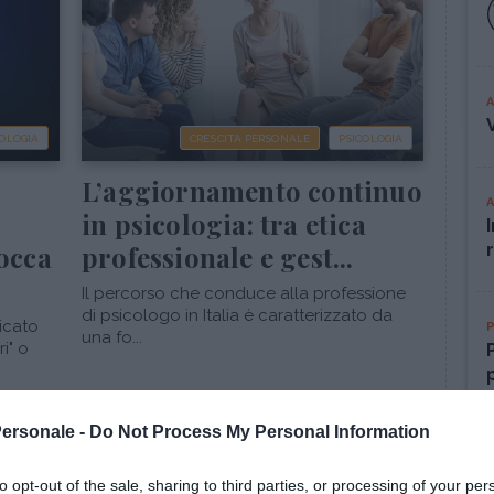
COLOGIA
CRESCITA PERSONALE
PSICOLOGIA
L’aggiornamento continuo
in psicologia: tra etica
occa
professionale e gest...
Il percorso che conduce alla professione
di psicologo in Italia è caratterizzato da
icato
una fo...
i" o
Personale -
Do Not Process My Personal Information
to opt-out of the sale, sharing to third parties, or processing of your per