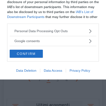
disclosure of your personal information by third parties on the
IAB’s list of downstream participants. This information may
also be disclosed by us to third parties on the
IAB’s List of
Downstream Participants
that may further disclose it to other
FAMIGLIA
third parties.
I sintomi del
Please note that this website/app uses one or more Google
Personal Data Processing Opt Outs
parental burnout
services and may gather and store information including but
not limited to your visit or usage behaviour. You may click to
Google consents
Non solo didattica a
grant or deny consent to Google and its third-party tags to
distanza. Dall'inizio della
use your data for below specified purposes in below Google
pandemia i genitori hanno
CONFIRM
consent section.
dovuto affronta...
Data Deletion
Data Access
Privacy Policy
1
2
3
4
Ultimi argomenti