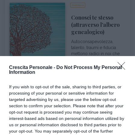
FAMIGLIA
Conosci te stesso
(attraverso l'albero
genealogico)
Autoconsapevolezza,
talento, traumi e fiducia
mettono radici in noi che
siamo come rami. L...
Crescita Personale -
Do Not Process My Personal
Information
If you wish to opt-out of the sale, sharing to third parties, or
VITA SOCIALE
processing of your personal or sensitive information for
Psicologia del
targeted advertising by us, please use the below opt-out
pettegolezzo
section to confirm your selection. Please note that after your
opt-out request is processed you may continue seeing
Perché a molte persone
interest-based ads based on personal information utilized by
piace chiacchierare, parlare
us or personal information disclosed to third parties prior to
o sparlare delle vicende
your opt-out. You may separately opt-out of the further
altrui? Il pe...