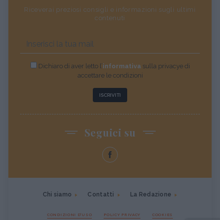
Riceverai preziosi consigli e informazioni sugli ultimi
contenuti
Dichiaro di aver letto l’
informativa
sulla privacye di
accettare le condizioni
ISCRIVITI
Seguici su
Chi siamo
Contatti
La Redazione
CONDIZIONI D'USO
POLICY PRIVACY
COOKIES