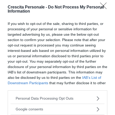
mancanza di motivazione
e stimolo dovute al
Crescita Personale -
Do Not Process My Personal
forte senso di oppressione e affaticamento;
Information
percepiscono
stanchezza fisica
e fatica nel
If you wish to opt-out of the sale, sharing to third parties, or
recupero,
difficoltà nel sonno
ed appetito e
processing of your personal or sensitive information for
disagi psicosomatici;
targeted advertising by us, please use the below opt-out
section to confirm your selection. Please note that after your
distacco emotivo verso i figli
e fatica nella loro
opt-out request is processed you may continue seeing
gestione. Il distacco comporta difficoltà nelle
interest-based ads based on personal information utilized by
interazioni con frequenti litigi, mancata
us or personal information disclosed to third parties prior to
your opt-out. You may separately opt-out of the further
comprensione, fatica nel dare supporto e
disclosure of your personal information by third parties on the
appoggio genitoriale ma anche a prendere una
IAB’s list of downstream participants. This information may
posizione;
also be disclosed by us to third parties on the
IAB’s List of
Downstream Participants
that may further disclose it to other
senso di inadeguatezza
ed efficacia rispetto al
third parties.
sé genitoriale che, in pandemia, si aggrava dal
Please note that this website/app uses one or more Google
carico scolastico ovvero di competenze non
Personal Data Processing Opt Outs
services and may gather and store information including but
appartenenti a sé e che esulano dall’essere
not limited to your visit or usage behaviour. You may click to
Google consents
genitore.
grant or deny consent to Google and its third-party tags to