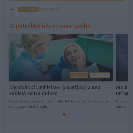
da:
RELAZIONI
FAMIGLIA
Ti potrebbe interessare anche
RELAZIONI
VITA SOCIALE
Algofobia: l'ambizione (sbagliata) a una
Stealth
società senza dolore
un'agg
La paura esagerata e incontrollata del dolore fisico e il ricorso a
Lo stealth
qualunque strategia di...
che consist