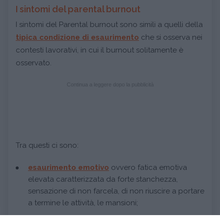
I sintomi del parental burnout
I sintomi del Parental burnout sono simili a quelli della
tipica condizione di esaurimento
che si osserva nei
contesti lavorativi, in cui il burnout solitamente è
osservato.
Continua a leggere dopo la pubblicità
Tra questi ci sono:
esaurimento emotivo
ovvero fatica emotiva
elevata caratterizzata da forte stanchezza,
sensazione di non farcela, di non riuscire a portare
a termine le attività, le mansioni;