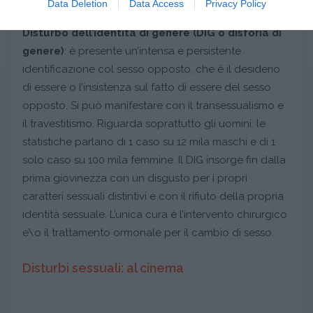
Data Deletion
Data Access
Privacy Policy
Disturbo dell’identità di genere (DIG o disforia di
genere)
: è presente un’intensa e persistente
identificazione col sesso opposto, che è il desiderio
di essere o l’insistenza sul fatto di essere del sesso
opposto. Si può manifestare con il transessualismo e
il travestitismo. Riguarda soprattutto gli uomini: le
statistiche parlano di 1 caso su 12 mila maschi e di 1
solo caso su 100 mila femmine. Il DIG insorge fin dalla
prima giovinezza con un disgusto per i propri
caratteri sessuali distintivi e con il rifiuto della propria
identità sessuale. L’unica cura è l’intervento chirurgico
e\o il trattamento ormonale per il cambio di sesso.
Disturbi sessuali: al cinema