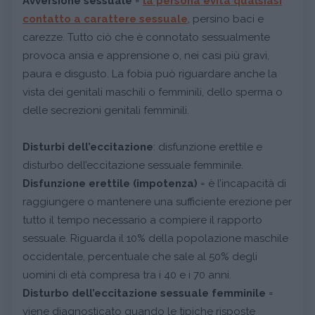
Avversione sessuale
=
la persona evita qualsiasi
contatto a carattere sessuale
, persino baci e
carezze. Tutto ciò che è connotato sessualmente
provoca ansia e apprensione o, nei casi più gravi,
paura e disgusto. La fobia può riguardare anche la
vista dei genitali maschili o femminili, dello sperma o
delle secrezioni genitali femminili.
Disturbi dell’eccitazione
: disfunzione erettile e
disturbo dell’eccitazione sessuale femminile.
Disfunzione erettile (impotenza)
= è l’incapacità di
raggiungere o mantenere una sufficiente erezione per
tutto il tempo necessario a compiere il rapporto
sessuale. Riguarda il 10% della popolazione maschile
occidentale, percentuale che sale al 50% degli
uomini di età compresa tra i 40 e i 70 anni.
Disturbo dell’eccitazione sessuale femminile
=
viene diagnosticato quando le tipiche risposte