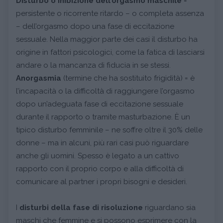
Disturbo o inibizione dell’orgasmo maschile
=
persistente o ricorrente ritardo – o completa assenza
– dell’orgasmo dopo una fase di eccitazione
sessuale. Nella maggior parte dei casi il disturbo ha
origine in fattori psicologici, come la fatica di lasciarsi
andare o la mancanza di fiducia in se stessi.
Anorgasmia
(termine che ha sostituito frigidità) = è
l’incapacità o la difficoltà di raggiungere l’orgasmo
dopo un’adeguata fase di eccitazione sessuale
durante il rapporto o tramite masturbazione. È un
tipico disturbo femminile – ne soffre oltre il 30% delle
donne – ma in alcuni, più rari casi può riguardare
anche gli uomini. Spesso è legato a un cattivo
rapporto con il proprio corpo e alla difficoltà di
comunicare al partner i propri bisogni e desideri.
I
disturbi della fase di risoluzione
riguardano sia
maschi che femmine e si possono esprimere con la