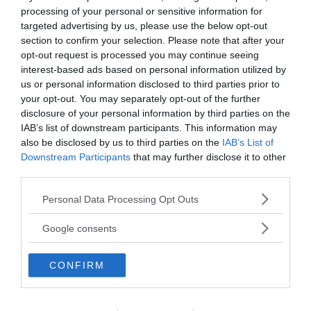
processing of your personal or sensitive information for
targeted advertising by us, please use the below opt-out
section to confirm your selection. Please note that after your
opt-out request is processed you may continue seeing
interest-based ads based on personal information utilized by
Parafilie (o perversioni sessuali)
: comportamenti,
us or personal information disclosed to third parties prior to
fantasie o istinti di carattere sessuale che non
your opt-out. You may separately opt-out of the further
coinvolgono il normale oggetto sessuale ma oggetti
disclosure of your personal information by third parties on the
inanimati, persone non consenzienti o bambini. Sono
IAB’s list of downstream participants. This information may
also be disclosed by us to third parties on the
IAB’s List of
intenzioni o atti sessuali che non nascono dal
Downstream Participants
that may further disclose it to other
desiderio di intimità e dalla voglia di dare e ricevere
third parties.
piacere, ma dalla volontà di sopraffazione e di ferire
Please note that this website/app uses one or more Google
o di essere feriti. Sono parafilie il feticismo, la
Personal Data Processing Opt Outs
services and may gather and store information including but
pedofilia, l’esibizionismo, il frotteurismo, il
not limited to your visit or usage behaviour. You may click to
Google consents
masochismo, il
sadismo
, il voyeurismo e il feticismo
grant or deny consent to Google and its third-party tags to
da travestimento. Si riscontrano tra gli uomini più che
use your data for below specified purposes in below Google
CONFIRM
consent section.
tra le donne, con un rapporto di 20 a 1. Per essere
diagnosticate come tali debbono ripetersi per
almeno 6 mesi.