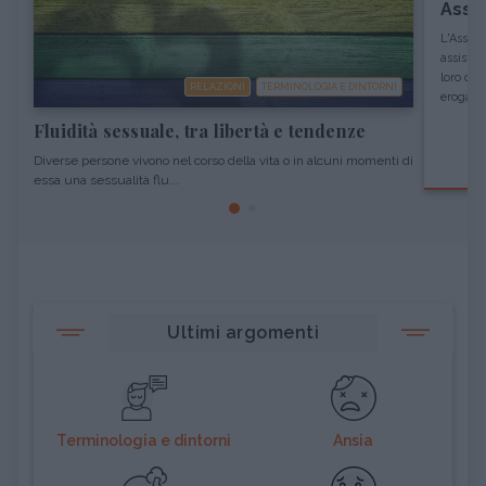
Assi
L'Assist
assisten
loro co
RELAZIONI
TERMINOLOGIA E DINTORNI
erogato
Fluidità sessuale, tra libertà e tendenze
Diverse persone vivono nel corso della vita o in alcuni momenti di
essa una sessualità flu...
Ultimi argomenti
Terminologia e dintorni
Ansia