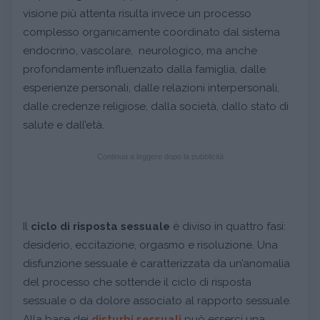
visione più attenta risulta invece un processo
complesso organicamente coordinato dal sistema
endocrino, vascolare, neurologico, ma anche
profondamente influenzato dalla famiglia, dalle
esperienze personali, dalle relazioni interpersonali,
dalle credenze religiose, dalla società, dallo stato di
salute e dall’età.
Continua a leggere dopo la pubblicità
Il
ciclo di risposta sessuale
è diviso in quattro fasi:
desiderio, eccitazione, orgasmo e risoluzione. Una
disfunzione sessuale è caratterizzata da un’anomalia
del processo che sottende il ciclo di risposta
sessuale o da dolore associato al rapporto sessuale.
Alla base dei
disturbi sessuali
può esserci una