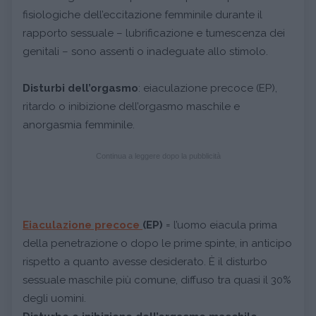
fisiologiche dell’eccitazione femminile durante il
rapporto sessuale – lubrificazione e tumescenza dei
genitali – sono assenti o inadeguate allo stimolo.
Disturbi dell’orgasmo
: eiaculazione precoce (EP),
ritardo o inibizione dell’orgasmo maschile e
anorgasmia femminile.
Continua a leggere dopo la pubblicità
Eiaculazione precoce
(EP)
= l’uomo eiacula prima
della penetrazione o dopo le prime spinte, in anticipo
rispetto a quanto avesse desiderato. È il disturbo
sessuale maschile più comune, diffuso tra quasi il 30%
degli uomini.