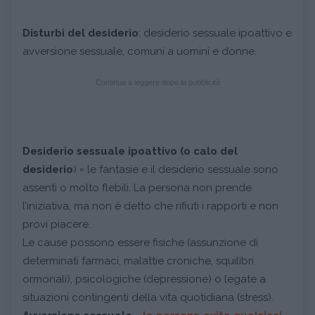
Disturbi del desiderio
: desiderio sessuale ipoattivo e
avversione sessuale, comuni a uomini e donne.
Continua a leggere dopo la pubblicità
Desiderio sessuale ipoattivo (o calo del
desiderio
) = le fantasie e il desiderio sessuale sono
assenti o molto flebili. La persona non prende
l’iniziativa, ma non è detto che rifiuti i rapporti e non
provi piacere.
Le cause possono essere fisiche (assunzione di
determinati farmaci, malattie croniche, squilibri
ormonali), psicologiche (depressione) o legate a
situazioni contingenti della vita quotidiana (stress).