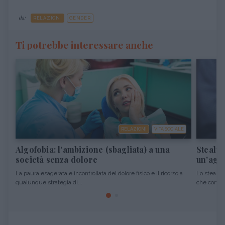
da:
RELAZIONI
GENDER
Ti potrebbe interessare anche
RELAZIONI
VITA SOCIALE
Algofobia: l'ambizione (sbagliata) a una
Stealth
società senza dolore
un'agg
La paura esagerata e incontrollata del dolore fisico e il ricorso a
Lo stealth
qualunque strategia di...
che consist