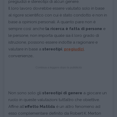
pregiudizi e stereotipi di alcun genere.
Il loro lavoro dovrebbe essere valutato solo in base
al rigore scientifico con cui è stato condotto e non in
base a opinioni personali. A quanto pare non è
sempre così: anche
la ricerca
è fatta di persone
e
le persone, non importa quale sia il loro grado di
istruzione, possono essere indotte a ragionare e
valutare in base a
stereotipi
,
pregiudizi
,
convenienze…
Continua a leggere dopo la pubblicità
Non sono solo gli
stereotipi di genere
a giocare un
ruolo in queste valutazioni tutt’altro che obiettive.
Affine all’
effetto Matilda
è un altro fenomeno ad
esso complementare definito da Robert K. Merton