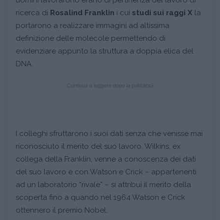
ricerca di
Rosalind Franklin
i cui
studi sui raggi X
la
portarono a realizzare immagini ad altissima
definizione delle molecole permettendo di
evidenziare appunto la struttura a doppia elica del
DNA.
Continua a leggere dopo la pubblicità
I colleghi sfruttarono i suoi dati senza che venisse mai
riconosciuto il merito del suo lavoro. Wilkins, ex
collega della Franklin, venne a conoscenza dei dati
del suo lavoro e con Watson e Crick – appartenenti
ad un laboratorio “rivale” – si attribuì il merito della
scoperta fino a quando nel 1964 Watson e Crick
ottennero il premio Nobel.