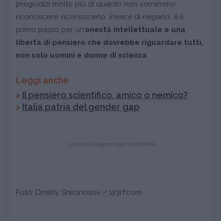
pregiudizi molto più di quanto non vorremmo
riconoscere, riconoscerlo, invece di negarlo, è il
primo passo per un’
onestà intellettuale e una
libertà di pensiero che dovrebbe riguardare tutti,
non solo uomini e donne di scienza
.
Leggi anche
>
Il pensiero scientifico, amico o nemico?
>
Italia patria del gender gap
Continua a leggere dopo la pubblicità
Foto: Dmitriy Shironosov / 123rf.com