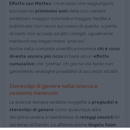
Effetto san Matteo
: i ricercatori che raggiungono
successi nei
primissimi anni
delle loro carriere
avrebbero maggior notorietà e maggior facilità a
pubblicare i loro lavori successivi di quanto, a parità
di meriti, non accada ad altri colleghi, ugualmente
meritevoli ma magari meno “precoci”.
Anche nella comunità scientifica insomma
chi è ricco
diventa ancora più ricco
in base ad un
effetto
cumulativo
che “premia” chi già ha vita facile non
garantendo analoghe possibilità di successo ad altri.
Stereotipi di genere nella ricerca e
sessismo benevolo
La scienza dunque sarebbe soggetta a
pregiudizi e
stereotipi
di genere
come qualunque altra
disciplina umana e risentirebbe di
retaggi sessisti
fin
dai tempi di Darwin. Lo afferma anche
Angela Saini
,