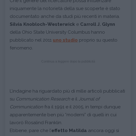
Che il genere del ricercatore possa influenzare
iniquamente la notorietà della sue scoperte è stato
documentato anche da studi più recenti in materia.
Silvia Knobloch-Westerwick
e
Carroll J. Glynn
della Ohio State University Columbus hanno
pubblicato nel 2011
uno studio
proprio su questo
fenomeno.
Continua a leggere dopo la pubblicità
L’indagine ha riguardato più di mille articoli pubblicati
su
Communication Research
e il
Journal of
Communication
fra il 1991 e il 2005, in tempi dunque
apparentemente ben più “moderni” di quelli in cui
lavorò Rosalind Franklin.
Ebbene, pare che l’
effetto Matilda
ancora oggi si