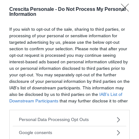
giornalista scientifica e autrice del
libro Inferior: How
Crescita Personale -
Do Not Process My Personal
Science Got Women Wrong—and the New Research
Information
That's Rewriting the Story
.
Forse per alcuni potrà sembrare inverosimile che la
If you wish to opt-out of the sale, sharing to third parties, or
ricerca
attuale, in tempi dove dovremmo aver
processing of your personal or sensitive information for
targeted advertising by us, please use the below opt-out
raggiunto una parità di genere in molti campi del
section to confirm your selection. Please note that after your
sapere e del lavoro, sia ancora influenzata da
opt-out request is processed you may continue seeing
retaggi sessisti
.
interest-based ads based on personal information utilized by
us or personal information disclosed to third parties prior to
Continua a leggere dopo la pubblicità
your opt-out. You may separately opt-out of the further
disclosure of your personal information by third parties on the
IAB’s list of downstream participants. This information may
also be disclosed by us to third parties on the
IAB’s List of
Downstream Participants
that may further disclose it to other
Soprattutto perché questi atteggiamenti, come in
third parties.
molti altri ambiti della società,
non sono espliciti
Please note that this website/app uses one or more Google
come lo potevano essere negli anni ’50 o ’60 quando
Personal Data Processing Opt Outs
services and may gather and store information including but
visse Rosalind Franklin. Si tratta oggi di una forma di
not limited to your visit or usage behaviour. You may click to
Google consents
sessismo molto più
subdola
, che si accompagna a
grant or deny consent to Google and its third-party tags to