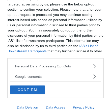
interiore del bambino
targeted advertising by us, please use the below opt-out
section to confirm your selection. Please note that after your
opt-out request is processed you may continue seeing
Bambini che amano giocare da soli
interest-based ads based on personal information utilized by
us or personal information disclosed to third parties prior to
your opt-out. You may separately opt-out of the further
Genitori in gioco: intervista ad Alessandra
disclosure of your personal information by third parties on the
Zermoglio
IAB’s list of downstream participants. This information may
also be disclosed by us to third parties on the
IAB’s List of
Downstream Participants
that may further disclose it to other
third parties.
da:
RELAZIONI
FAMIGLIA
Please note that this website/app uses one or more Google
Personal Data Processing Opt Outs
services and may gather and store information including but
Ti potrebbe interessare anche
not limited to your visit or usage behaviour. You may click to
Google consents
grant or deny consent to Google and its third-party tags to
use your data for below specified purposes in below Google
CONFIRM
consent section.
Data Deletion
Data Access
Privacy Policy