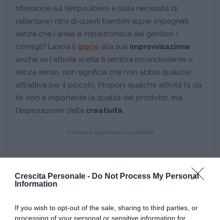
riflessione sul tempo libero e sulla necessità di
rallentare i ritmi di questi bambini super impegnati
senza che l'ansia si impadronisca dei genitori. I
consigli? Lascia il
gioco
alla sua
improvvisazione
anche se l'attività scelta ti sembra inconcludente o
senza senso, non significa che non abbia qualche
attrattiva per il piccolo. Proponi qualche attività fa da
te: non è importante la qualità del prodotto, ma
l'esplorazione della
creatività
.
Continua a leggere dopo la pubblicità
Crescita Personale -
Do Not Process My Personal
Information
VEDI ANCHE
If you wish to opt-out of the sale, sharing to third parties, or
Il gioco libero: esplorare il mondo
processing of your personal or sensitive information for