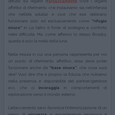
diffuso sui legami d’
attaccamento
(cioè i legami
affettivi di riferimento che instauriamo sia nell’infanzia
che nell’età adulta) e cioè che essi debbano
funzionare solo ed esclusivamente come
“rifugio
sicuro”
in cui l’altro è fonte di sostegno e conforto
nelle difficoltà. Ma, come affermò lo stesso Bowlby,
questa è solo la metà della luna.
Nella misura in cui una persona rappresenta per noi
un punto di riferimento affettivo, essa deve poter
funzionare anche da
“base sicura”
, che cosa vuol
dire? Vuol dire che è proprio la fiducia che nutriamo
nella presenza e disponibilità del partner/genitore
ecc. che ci
incoraggia
in comportamenti di
esplorazione verso il mondo esterno.
L’attaccamento sano favorisce l’interiorizzazione di un
senso di
sicurezza
e appartenenza reciproca e