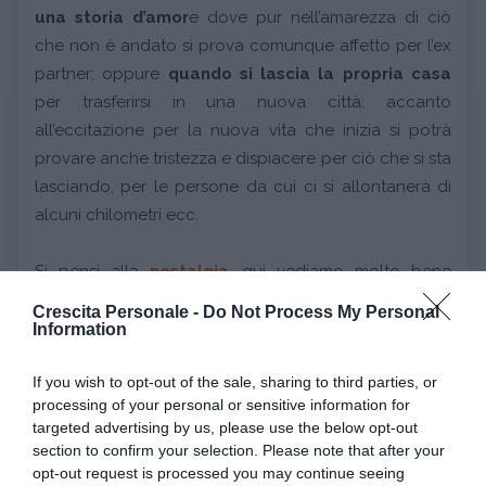
una storia d’amor
e dove pur nell’amarezza di ciò
che non è andato si prova comunque affetto per l’ex
partner; oppure
quando si lascia la propria casa
per trasferirsi in una nuova città: accanto
all’eccitazione per la nuova vita che inizia si potrà
provare anche tristezza e dispiacere per ciò che si sta
lasciando, per le persone da cui ci si allontanerà di
alcuni chilometri ecc.
Si pensi alla
nostalgia
, qui vediamo molto bene
come, a posteriori, le esperienze appartenenti ad un
Crescita Personale -
Do Not Process My Personal
passato non più attuale si tingano di sfumature
Information
emotivamente ambivalenti: ricordi felici tinti
If you wish to opt-out of the sale, sharing to third parties, or
contemporaneamente da una nota di tristezza.
processing of your personal or sensitive information for
targeted advertising by us, please use the below opt-out
4. Distinguere diversi tipi di separazione
section to confirm your selection. Please note that after your
Il
bambino piccolo
che immaginavamo nell’esempio
opt-out request is processed you may continue seeing