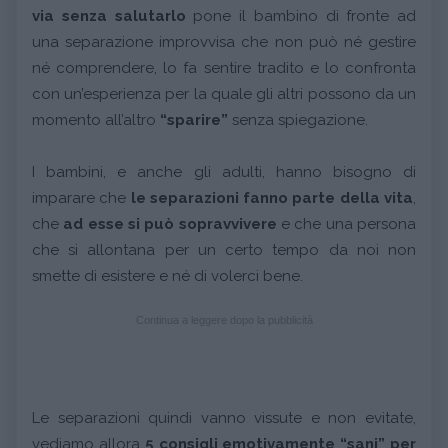
via senza salutarlo
pone il bambino di fronte ad
una separazione improvvisa che non può né gestire
né comprendere, lo fa sentire tradito e lo confronta
con un’esperienza per la quale gli altri possono da un
momento all’altro
“sparire”
senza spiegazione.
I bambini, e anche gli adulti, hanno bisogno di
imparare che
le separazioni fanno parte della vita
,
che
ad esse si può sopravvivere
e che una persona
che si allontana per un certo tempo da noi non
smette di esistere e né di volerci bene.
Continua a leggere dopo la pubblicità
Le separazioni quindi vanno vissute e non evitate,
vediamo allora
5 consigli emotivamente “sani” per