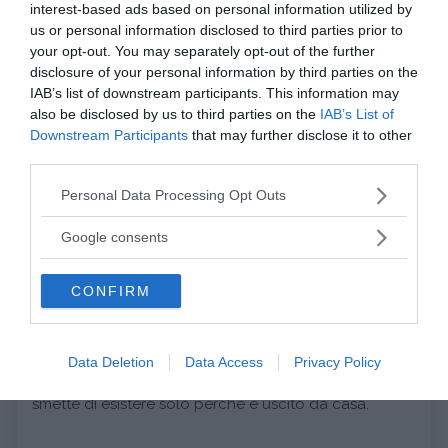
interest-based ads based on personal information utilized by
precedente
piangere e urlare disperato
dietro alla
us or personal information disclosed to third parties prior to
porta di casa fa il suo “mestiere” di bambino: vive
your opt-out. You may separately opt-out of the further
ancora ogni esperienza con intensità massima senza
disclosure of your personal information by third parties on the
essere in grado di cogliere
sfumature, gradualità e
IAB’s list of downstream participants. This information may
also be disclosed by us to third parties on the
IAB’s List of
differenze
.
Downstream Participants
that may further disclose it to other
third parties.
Solo facendo esperienza del fatto che
il genitore
Please note that this website/app uses one or more Google
ritorna
il bambino imparerà a cogliere il senso di una
Personal Data Processing Opt Outs
services and may gather and store information including but
separazione temporanea
e a mantenere nella sua
not limited to your visit or usage behaviour. You may click to
Google consents
mente la certezza che la mamma o il papà sono là
grant or deny consent to Google and its third-party tags to
fuori da qualche parte, ancora esistono anche se non
use your data for below specified purposes in below Google
CONFIRM
consent section.
li ha davanti a sé per qualche tempo. Naturalmente la
durata di queste separazioni deve essere
commisurata all’età del piccolo. In altre parole egli
Data Deletion
Data Access
Privacy Policy
imparerà che
la mamma o il papà non muore
, non
smette di esistere solo perché è uscito da casa.