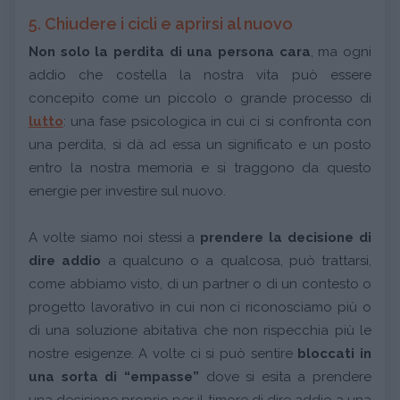
5. Chiudere i cicli e aprirsi al nuovo
Non solo la perdita di una persona cara
, ma ogni
addio che costella la nostra vita può essere
concepito come un piccolo o grande processo di
lutto
: una fase psicologica in cui ci si confronta con
una perdita, si dà ad essa un significato e un posto
entro la nostra memoria e si traggono da questo
energie per investire sul nuovo.
A volte siamo noi stessi a
prendere la decisione di
dire addio
a qualcuno o a qualcosa, può trattarsi,
come abbiamo visto, di un partner o di un contesto o
progetto lavorativo in cui non ci riconosciamo più o
di una soluzione abitativa che non rispecchia più le
nostre esigenze. A volte ci si può sentire
bloccati in
una sorta di “empasse”
dove si esita a prendere
una decisione proprio per il timore di dire addio a una