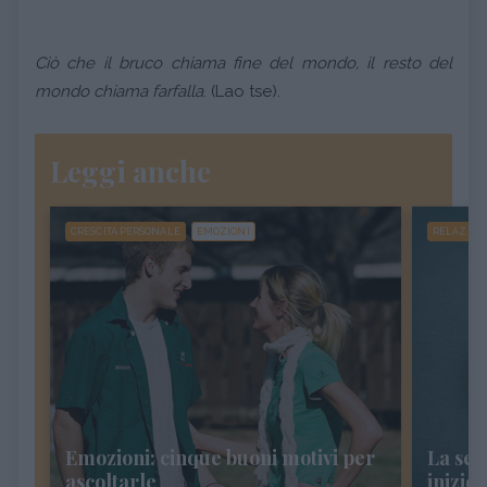
Ciò che il bruco chiama fine del mondo, il resto del
mondo chiama farfalla
. (Lao tse).
Leggi anche
CRESCITA PERSONALE
EMOZIONI
RELAZION
Emozioni: cinque buoni motivi per
La sep
ascoltarle
inizio