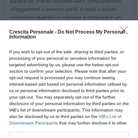
riunisce ciò che no riteniamo siano comportamenti,
atteggiamenti e persone gentili. In base a queste
convinzioni quando un individuo si comporta in un
modo che riteniamo gentile facciamo tutta una serie
Crescita Personale -
Do Not Process My Personal
di supposizione su di lui/lei e ci comportiamo di
Information
conseguenza.
If you wish to opt-out of the sale, sharing to third parties, or
Continua a leggere dopo la pubblicità
processing of your personal or sensitive information for
targeted advertising by us, please use the below opt-out
section to confirm your selection. Please note that after your
opt-out request is processed you may continue seeing
interest-based ads based on personal information utilized by
A partire da questo esempio potrebbe esservi
us or personal information disclosed to third parties prior to
chiara la natura soggettiva dei costrutti
, ci sono
your opt-out. You may separately opt-out of the further
persone che saranno più predisposte alla gentilezza
disclosure of your personal information by third parties on the
e altre meno.
IAB’s list of downstream participants. This information may
also be disclosed by us to third parties on the
IAB’s List of
Un’altra caratteristica dei costrutti
è che essi
Downstream Participants
that may further disclose it to other
hanno al loro interno due
poli
, uno di somiglianza e
third parties.
uno di contrasto, cioè per capire e definire la