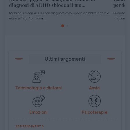
diagnosi di ADHD sblocca il tuo...
perdere
Molti adulti con ADHD non diagnosticato vivono nell'idea errata di
Quante vol
essere "pigri" o "incon...
migliori pro
Ultimi argomenti
Terminologia e dintorni
Ansia
Emozioni
Psicoterapie
APPRENDIMENTO