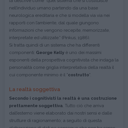
la descrive come “quel sistema che si costituisce
nell’individuo umano partendo da una base
neurologica ereditaria e che si modella via via nei
rapporti con l’ambiente, dal quale giungono
informazioni che vengono recepite, memorizzate,
interpretate ed utilizzate.” (Pinkus, 1986).
Si tratta quindi di un sistema che ha differenti
componenti:
George Kelly
è uno dei massimi
esponenti della prospettiva cognitivista che indaga la
personalità come griglia interpretativa della realtà il
cui componente minimo è il “
costrutto
”.
La realtà soggettiva
Secondo i cognitivisti la realtà è una costruzione
prettamente soggettiva
. Tutto ciò che arriva
dall’esterno viene elaborato dai nostri sensi e dalle
strutture di ragionamento; a seguito di questa
elaborazione di dati ne consegue che non ha senso