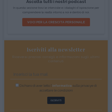
Ascolta tutti i nostri podcast
In questa sezione trovi le interviste e i dialoghi d'ispirazione per
comprendere la realtà intorno a noi e dentro di noi.
VOCI PER LA CRESCITA PERSONALE
Iscriviti alla newsletter
Riceverai preziosi consigli e informazioni sugli ultimi
contenuti
Dichiaro di aver letto l’
informativa
sulla privacye di
accettare le condizioni
ISCRIVITI