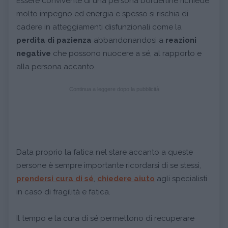
Essere convivente di una persona borderline richiede
molto impegno ed energia e spesso si rischia di
cadere in atteggiamenti disfunzionali come la
perdita di pazienza
abbandonandosi a
reazioni
negative
che possono nuocere a sé, al rapporto e
alla persona accanto.
Continua a leggere dopo la pubblicità
Data proprio la fatica nel stare accanto a queste
persone è sempre importante ricordarsi di se stessi,
prendersi cura di sé
,
chiedere aiuto
agli specialisti
in caso di fragilità e fatica.
Il tempo e la cura di sé permettono di recuperare