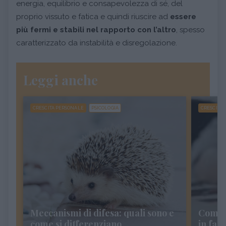
energia, equilibrio e consapevolezza di sé, del
proprio vissuto e fatica e quindi riuscire ad
essere
più fermi e stabili nel rapporto con l’altro
, spesso
caratterizzato da instabilità e disregolazione.
Leggi anche
CRESCITA PERSONALE
PSICOLOGIA
CRESCITA
Meccanismi di difesa: quali sono e
Come c
come si differenziano
in fam