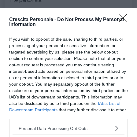
interpersonale.
È importante sapere che il supporto è molto lungo,
Crescita Personale -
Do Not Process My Personal
spesso anche per tutta la propria esistenza poiché il
Information
disturbo intacca la
sfera della
personalità (Big
If you wish to opt-out of the sale, sharing to third parties, or
Five)
e quindi il funzionamento ad ampio, ampissimo
processing of your personal or sensitive information for
raggio. Ci possono essere casi in cui è necessario il
targeted advertising by us, please use the below opt-out
ricovero ospedaliero o il trattamento residenziale.
section to confirm your selection. Please note that after your
opt-out request is processed you may continue seeing
4. Gestire le dinamiche nella sindrome
interest-based ads based on personal information utilized by
us or personal information disclosed to third parties prior to
borderline
your opt-out. You may separately opt-out of the further
Essere convivente, famigliare o fidanzarsi con una
disclosure of your personal information by third parties on the
persona borderline richiede la consapevolezza delle
IAB’s list of downstream participants. This information may
also be disclosed by us to third parties on the
IAB’s List of
caratteristiche della patologia e anche di come
Downstream Participants
that may further disclose it to other
attivare un supporto funzionale.
third parties.
Please note that this website/app uses one or more Google
Personal Data Processing Opt Outs
services and may gather and store information including but
Continua a leggere dopo la pubblicità