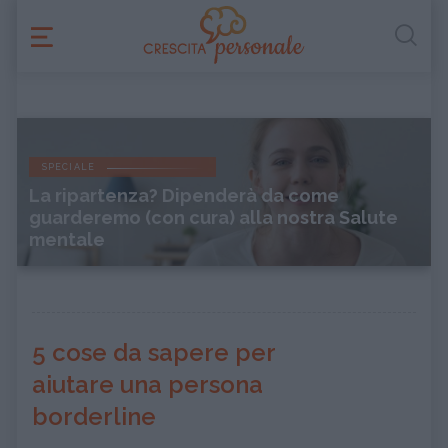
SPECIALE
La ripartenza? Dipenderà da come
guarderemo (con cura) alla nostra Salute
mentale
5 cose da sapere per
aiutare una persona
borderline