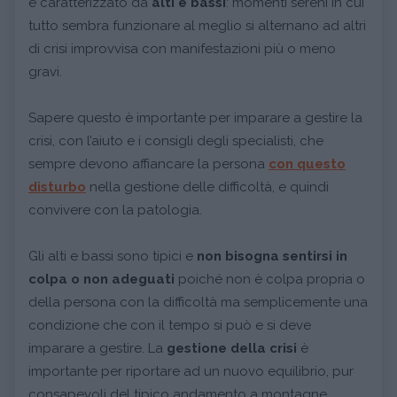
è caratterizzato da
alti e bassi
: momenti sereni in cui
tutto sembra funzionare al meglio si alternano ad altri
di crisi improvvisa con manifestazioni più o meno
gravi.
Sapere questo è importante per imparare a gestire la
crisi, con l’aiuto e i consigli degli specialisti, che
sempre devono affiancare la persona
con questo
disturbo
nella gestione delle difficoltà, e quindi
convivere con la patologia.
Gli alti e bassi sono tipici e
non bisogna sentirsi in
colpa o non adeguati
poiché non è colpa propria o
della persona con la difficoltà ma semplicemente una
condizione che con il tempo si può e si deve
imparare a gestire. La
gestione della crisi
è
importante per riportare ad un nuovo equilibrio, pur
consapevoli del tipico andamento a montagne