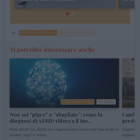
da:
CRESCITA PERSONALE
DISAGIO PSICOLOGICO
Ti potrebbe interessare anche
CRESCITA PERSONALE
PSICOLOGIA
Non sei "pigro" o "sbagliato": come la
Cambiar
diagnosi di ADHD sblocca il tuo...
perdere
Molti adulti con ADHD non diagnosticato vivono nell'idea errata di
Quante vol
essere "pigri" o "incon...
migliori pro