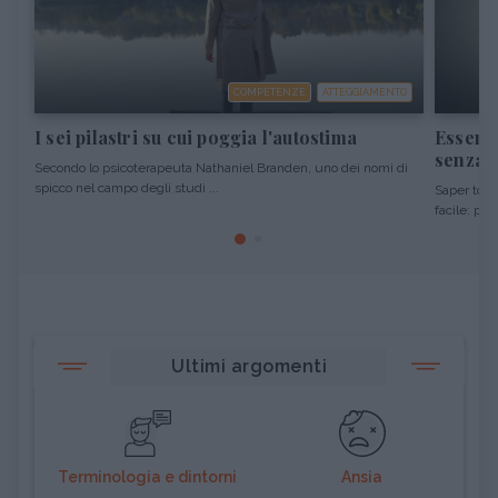
COMPETENZE
ATTEGGIAMENTO
I sei pilastri su cui poggia l'autostima
Essere 
senza o
Secondo lo psicoterapeuta Nathaniel Branden, uno dei nomi di
spicco nel campo degli studi ...
Saper tolle
facile: per 
Ultimi argomenti
Terminologia e dintorni
Ansia