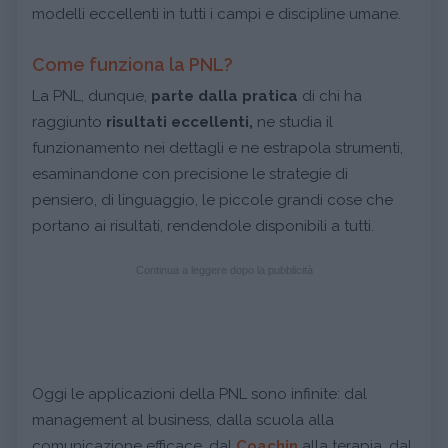
modelli eccellenti in tutti i campi e discipline umane.
Come funziona la PNL?
La PNL,
dunque,
parte dalla pratica
di chi ha
raggiunto
risultati eccellenti,
ne studia il
funzionamento nei dettagli e ne estrapola strumenti,
esaminandone con precisione le strategie di
pensiero, di linguaggio, le piccole grandi cose che
portano ai risultati, rendendole disponibili a tutti.
Continua a leggere dopo la pubblicità
Oggi le applicazioni della PNL sono infinite: dal
management al business, dalla scuola alla
comunicazione efficace, dal
Coachin
alla terapia,
dal