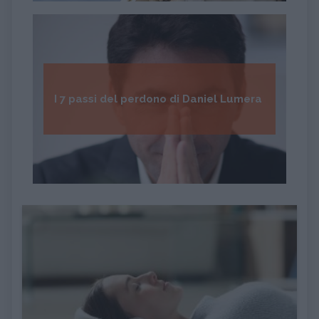
I 7 passi del perdono di Daniel Lumera