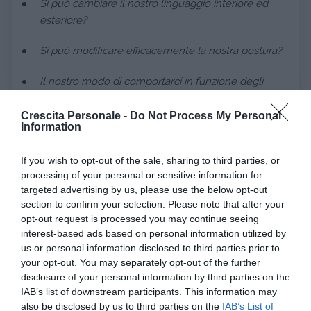
Si può cambiare il nostro linguaggio interiore ed
esteriore?
Si può modificare efficacemente la nostra postura?
Il nostro modo di comportarci in funzione degli
obiettivi o di reagire di fronte agli “insuccessi”?
Crescita Personale -
Do Not Process My Personal
Information
La
PNL
offre molti
strumenti pratici, esercizi e
If you wish to opt-out of the sale, sharing to third parties, or
tecniche
per lavorare su questi aspetti e
migliorare
processing of your personal or sensitive information for
efficacemente il nostro modo di porci rispetto
targeted advertising by us, please use the below opt-out
agli obiettivi della vita
.
section to confirm your selection. Please note that after your
opt-out request is processed you may continue seeing
interest-based ads based on personal information utilized by
Leggi anche
us or personal information disclosed to third parties prior to
your opt-out. You may separately opt-out of the further
disclosure of your personal information by third parties on the
IAB’s list of downstream participants. This information may
CRESCITA PERSONALE
COUNSELING
RELAZION
also be disclosed by us to third parties on the
IAB’s List of