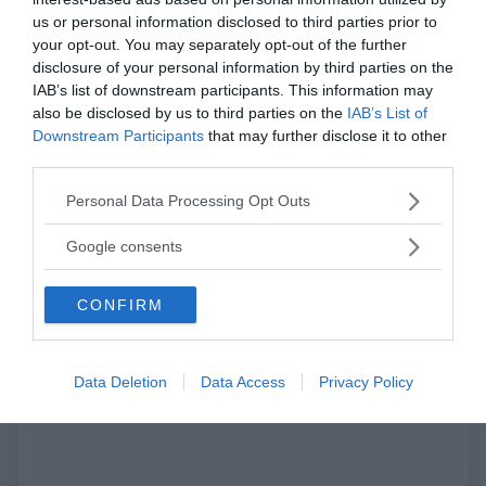
-
non esistono fallimenti, solo risultati
(desiderati
us or personal information disclosed to third parties prior to
o non desiderati), ossia qualsiasi comportamento ha
your opt-out. You may separately opt-out of the further
una conseguenza, a volte voluta altre non voluta.
disclosure of your personal information by third parties on the
IAB’s list of downstream participants. This information may
Bisogna imparare dalle esperienze, anche da quelle
also be disclosed by us to third parties on the
IAB’s List of
negative e gestire gli errori come occasione di
Downstream Participants
that may further disclose it to other
apprendimento;
third parties.
-
maggiori scelte abbiamo, maggiori sono le
Please note that this website/app uses one or more Google
Personal Data Processing Opt Outs
possibilità di successo
, ossia il
coach
ha lo scopo
services and may gather and store information including but
di portare i coachee a valutare il maggior numero di
not limited to your visit or usage behaviour. You may click to
Google consents
alternative possibili, ad aprire la mente su nuovi punti
grant or deny consent to Google and its third-party tags to
use your data for below specified purposes in below Google
di vista non considerati in precedenza e le tecniche di
CONFIRM
consent section.
PNL molto contribuiscono a far sviluppare nuove
modalità di comportamento.
Data Deletion
Data Access
Privacy Policy
Continua a leggere dopo la pubblicità