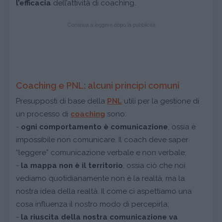
l’efficacia
dell’attività di coaching.
Continua a leggere dopo la pubblicità
Coaching e PNL: alcuni principi comuni
Presupposti di base della
PNL
utili per la gestione di
un processo di
coaching
sono:
-
ogni comportamento è comunicazione
, ossia è
impossibile non comunicare. Il coach deve saper
“leggere” comunicazione verbale e non verbale;
-
la mappa non è il territorio
, ossia ciò che noi
vediamo quotidianamente non è la realtà, ma la
nostra idea della realtà. Il come ci aspettiamo una
cosa influenza il nostro modo di percepirla;
-
la riuscita della nostra comunicazione va