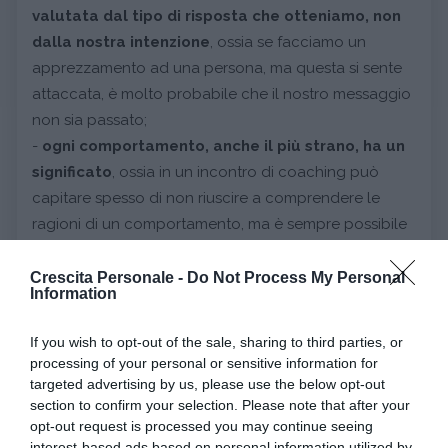
valutata dal tipo di risposta che otteniamo, non
dalla nostra intenzione
, ossia se facciamo un
apprezzamento ad una persona, ma questa si sente
attaccata, è molto probabile che il nostro messaggio
non sia passato;
-
ogni comportamento, anche il più strano, ha un
significato
, ossia in un incontro di coaching può
capitare spesso di non riuscire a comprendere le
ragioni di un comportamento, ma è sempre possibile
ritrovare in profondità un’intenzione positiva in chi lo
emette;
Crescita Personale -
Do Not Process My Personal
Information
-
in ogni essere umano ci sono le risorse
necessarie a realizzare ciò che si desidera
, ossia è
If you wish to opt-out of the sale, sharing to third parties, or
fondamentale guardare per prima cosa dentro noi
processing of your personal or sensitive information for
stessi e recuperare fiducia e autostima, per
targeted advertising by us, please use the below opt-out
section to confirm your selection. Please note that after your
intraprendere qualsiasi tipo di azione di
opt-out request is processed you may continue seeing
cambiamento;
interest-based ads based on personal information utilized by