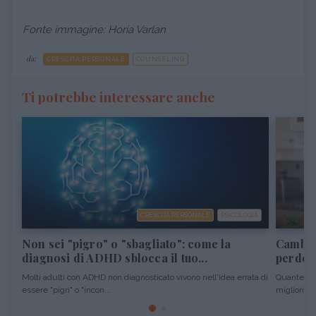
Fonte immagine: Horia Varlan
da:
CRESCITA PERSONALE
COUNSELING
Ti potrebbe interessare anche
CRESCITA PERSONALE
PSICOLOGIA
Non sei "pigro" o "sbagliato": come la
Cambiar
diagnosi di ADHD sblocca il tuo...
perdere
Molti adulti con ADHD non diagnosticato vivono nell'idea errata di
Quante vol
essere "pigri" o "incon...
migliori pro