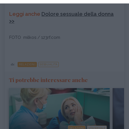
Leggi anche
Dolore sessuale della donna
>>
FOTO milkos / 123rf.com
da:
RELAZIONI
SESSUALITÀ
Ti potrebbe interessare anche
RELAZIONI
VITA SOCIALE