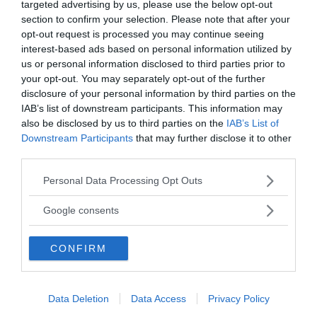
l’immagine di sé anche profondamente.
Vedere
targeted advertising by us, please use the below opt-out
section to confirm your selection. Please note that after your
vicino a sé altre amiche o conoscenti in dolce
opt-out request is processed you may continue seeing
attesa può generare sofferenza e senso di
interest-based ads based on personal information utilized by
inadeguatezza, colpa e rabbia
.
us or personal information disclosed to third parties prior to
Negli uomini
l’impossibilità di procreare può
your opt-out. You may separately opt-out of the further
disclosure of your personal information by third parties on the
incidere sulla propria virilità
e mascolinità, con la
IAB’s list of downstream participants. This information may
sensazione di non essere all’altezza, di essere
also be disclosed by us to third parties on the
IAB’s List of
sbagliato e con un forte senso di colpa verso la
Downstream Participants
that may further disclose it to other
partner e la coppia. La sofferenza è spesso meno
third parties.
evidente di quella della donna, ma al pari forte e
Please note that this website/app uses one or more Google
Personal Data Processing Opt Outs
degna di attenzione.
services and may gather and store information including but
Il tema dell’infertilità è estremamente delicato e
not limited to your visit or usage behaviour. You may click to
Google consents
grant or deny consent to Google and its third-party tags to
soprattutto personale, queste sono solo alcune delle
use your data for below specified purposes in below Google
tantissime sensazioni e condizioni che uomini, donne
CONFIRM
consent section.
e coppie possono provare e per dare un supporto
adeguato
è bene comprendere il vissuto del
singolo o unica coppia
, che è unico, inimitabile e
Data Deletion
Data Access
Privacy Policy
assolutamente non paragonabile a quello di altri.