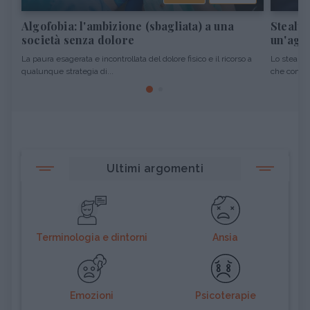
Algofobia: l'ambizione (sbagliata) a una
Stealth
società senza dolore
un'agg
La paura esagerata e incontrollata del dolore fisico e il ricorso a
Lo stealth
qualunque strategia di...
che consist
Ultimi argomenti
Terminologia e dintorni
Ansia
Emozioni
Psicoterapie