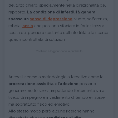
del tutto chiaro, specialmente nella direzionalità del
rapporto.
La condizione di infertilità genera
spesso un
senso di depressione
, vuoto, sofferenza,
rabbia,
ansia
che possono sfociare in forte stress a
causa del pensiero costante dell’infertilità e la ricerca
quasi incontrollata di soluzioni.
Continua a leggere dopo la pubblicità
Anche il ricorso a metodologie alternative come la
procreazione assistita
e l’
adozione
possono
generare molto stress, impattando fortemente sia a
livello di impegno e investimento di tempo e risorse,
ma soprattutto fisico ed emotivo.
Allo stesso modo però alcune ricerche hanno
dimostrato che una
condizione di vita