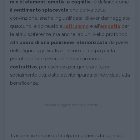
mix di elementi emotivi e cognitivi
, è definito come
il
sentimento spiacevole
che deriva dalla
convinzione, anche ingiustificata, di aver danneggiato
qualcuno; è correlato all’
altruismo
e all’
empatia
per
le altrui sofferenze, ma anche, ad un livello profondo,
alla
paura di una punizione interiorizzata
da parte
delle figure significative. Il senso di colpa per la
psicologia può essere elaborato in modo
costruttivo
, per esempio per generare azioni
socialmente utili, dalle attività riparatrici individuali alla
beneficenza.
Continua a leggere dopo la pubblicità
Trasformare il senso di colpa in generosità significa