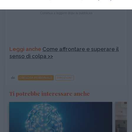
Continua a leggere dopo la pubblicità
Leggi anche
Come affrontare e superare il
senso di colpa >>
da:
CRESCITA PERSONALE
EMOZIONI
Ti potrebbe interessare anche