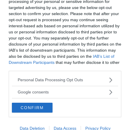
processing of your personal or sensitive information for
Per individuare la differenza tra
colpa soggettiva
e
targeted advertising by us, please use the below opt-out
colpa “oggettiva”
, ossia tra la nostra percezione e
section to confirm your selection. Please note that after your
la “realtà” dei fatti, dovremmo valutare l’entità del
opt-out request is processed you may continue seeing
nostro senso di colpa e provare poi a pensare che sia
interest-based ads based on personal information utilized by
stato un nostro amico a compiere l’azione che ci fa
us or personal information disclosed to third parties prior to
your opt-out. You may separately opt-out of the further
stare così male. Se il
senso di colpa
è immotivato, è
disclosure of your personal information by third parties on the
probabile che saremo pronti a trovare molte
IAB’s list of downstream participants. This information may
giustificazioni per il suo operato e a ritenere che non
also be disclosed by us to third parties on the
IAB’s List of
abbia ragioni di sentirsi in colpa. Bisogna tenere
Downstream Participants
that may further disclose it to other
third parties.
presente che l’emozione della colpa ci porta a
sopravvalutare le conseguenze delle nostre
Please note that this website/app uses one or more Google
Personal Data Processing Opt Outs
azioni
: se ragioniamo invece sui comportamenti altrui,
services and may gather and store information including but
not limited to your visit or usage behaviour. You may click to
l’
emozione non interferisce con i nostri processi
Google consents
grant or deny consent to Google and its third-party tags to
cognitivi
e possiamo avere un punto di vista più
use your data for below specified purposes in below Google
lucido. È importante riuscire a gestire in diversi modi la
CONFIRM
consent section.
colpa, anche
perdonandosi
se le circostanze lo
richiedono o
non facendosi strumentalizzare
da
Data Deletion
Data Access
Privacy Policy
altri.