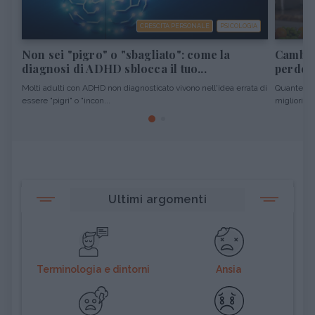
CRESCITA PERSONALE
PSICOLOGIA
Non sei "pigro" o "sbagliato": come la
Cambiar
diagnosi di ADHD sblocca il tuo...
perdere
Molti adulti con ADHD non diagnosticato vivono nell'idea errata di
Quante vol
essere "pigri" o "incon...
migliori pro
Ultimi argomenti
Terminologia e dintorni
Ansia