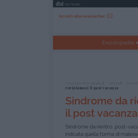
NETWORK
Iscriviti alla newsletter
Enciclopedie
Crescita-Personale.it
Articoli
Cresc
roviniamoci il post vacanza
Sindrome da ri
il post vacanza
Sindrome da rientro, post-vacat
indicata quella forma di maless