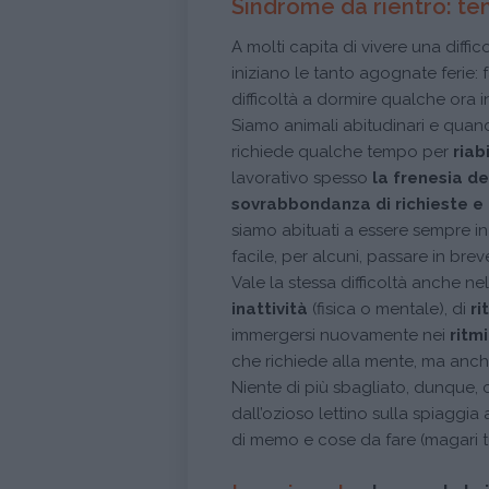
Sindrome da rientro: t
A molti capita di vivere una diffi
iniziano le tanto agognate ferie: 
difficoltà a dormire qualche ora in
Siamo animali abitudinari e quand
richiede qualche tempo per
riab
lavorativo spesso
la frenesia de
sovrabbondanza di richieste e 
siamo abituati a essere sempre i
facile, per alcuni, passare in bre
Vale la stessa difficoltà anche nel
inattività
(fisica o mentale), di
ri
immergersi nuovamente nei
ritm
che richiede alla mente, ma anc
Niente di più sbagliato, dunque,
dall’ozioso lettino sulla spiaggi
di memo e cose da fare (magari tutt