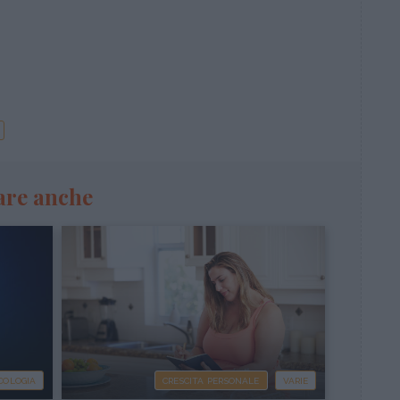
are anche
COLOGIA
CRESCITA PERSONALE
VARIE