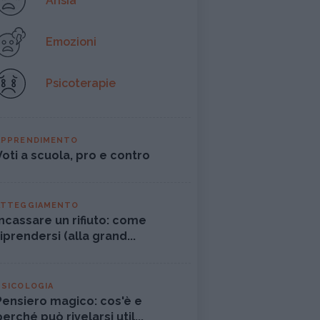
Ansia
Emozioni
Psicoterapie
APPRENDIMENTO
Voti a scuola, pro e contro
ATTEGGIAMENTO
Incassare un rifiuto: come
riprendersi (alla grand...
PSICOLOGIA
Pensiero magico: cos'è e
perché può rivelarsi util...