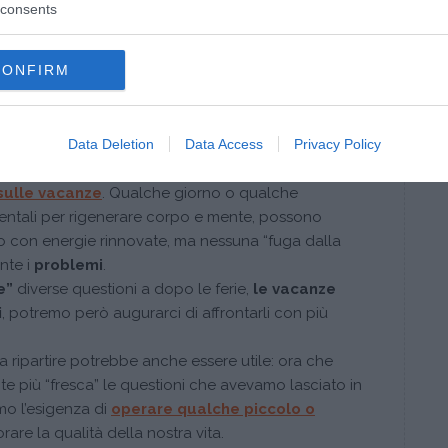
consents
nua a leggere dopo la pubblicità
CONFIRM
oglia di cambiamento
Data Deletion
Data Access
Privacy Policy
are la strategia sopra accennata se non si sono
sulle vacanze
. Qualche giorno o qualche
ntali per rigenerare corpo e mente, possono
ano con energie rinnovate, ma nessuna “fuga dalla
nte i
problemi
.
e”
diverse questioni a dopo le ferie,
le vacanze
i
, potremo però augurarci di affrontarli con più
 a ripartire potrebbe anche essere utile: ora che
e più “fresca” le questioni che avevamo lasciato in
mo l’esigenza di
operare qualche piccolo o
rare la qualità della nostra vita.