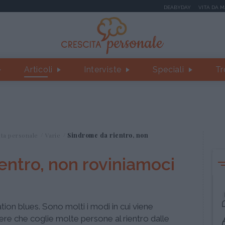
DEABYDAY
VITA DA 
Articoli
Interviste
Speciali
Tr
ita personale
Varie
Sindrome da rientro, non
entro, non roviniamoci
ion blues. Sono molti i modi in cui viene
ere che coglie molte persone al rientro dalle