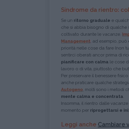
Sindrome da rientro: col
Se un
ritorno graduale
e qualc
che si abbia bisogno di qualche 
coltivato durante le vacanze.
Imp
Management
, ad esempio, può es
priorità nelle cose da fare (non
sentirci oberati ancor prima di r
pianificare con calma
le cose da
lavoro o di vita, piuttosto che but
Per preservare il benessere fisic
anche praticare qualche strategi
Autogeno
, molti sono i metodi 
mente calma e concentrata
.
Insomma, il rientro dalle vacanz
momento per
riprogettarsi e in
Leggi anche
Cambiare vi