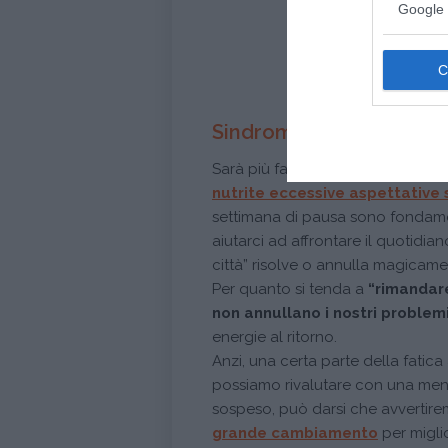
Google 
Conti
Sindrome da rientro: v
Sarà più facile riuscire ad adott
nutrite eccessive
aspettative
settimana di pausa sono fondame
aiutarci ad affrontare il quotidi
città” risolve o annulla magicame
Per quanto si tenda a
“rimandar
non annullano i nostri problem
energie al ritorno.
Anzi, una certa parte della fatica
possiamo rivalutare con una ment
sospeso, può darsi che avvertire
grande cambiamento
per miglio