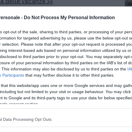
ia delle vacanze >>
Personale -
Do Not Process My Personal Information
metodo della “doppia porta”
adottato un sistema di ingresso che si rivela molto
to opt-out of the sale, sharing to third parties, or processing of your per
schi sbalzi termici ai clienti
in entrata o in uscita.
formation for targeted advertising by us, please use the below opt-out s
are che spesso all’entrata c’è una
r selection. Please note that after your opt-out request is processed y
doppia porta
: fra
eing interest-based ads based on personal information utilized by us or
nata estiva e l’ambiente refrigerato dall’aria
disclosed to third parties prior to your opt-out. You may separately opt-
 spazio di transizione in cui la temperatura assume
losure of your personal information by third parties on the IAB’s list of
Niente passaggi bruschi
insomma se si vuol
. This information may also be disclosed by us to third parties on the
IA
Participants
that may further disclose it to other third parties.
le vacanze
dovrebbe seguire, possibilmente, un
 that this website/app uses one or more Google services and may gath
passare
improvvisamente
dal non far nulla al
including but not limited to your visit or usage behaviour. You may click 
iva irrealistica oltre che insana perché genera
 to Google and its third-party tags to use your data for below specifi
 dunque
concedersi qualche giorno “fra le due
ogle consent section.
 le proprie attività con ritmi più leggeri
x durante la giornata e preservando ore di sonno
l Data Processing Opt Outs