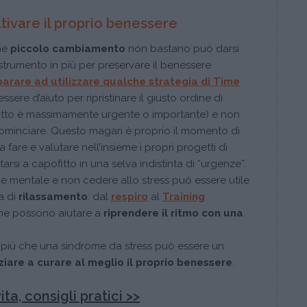
tivare il proprio benessere
he
piccolo cambiamento
non bastano può darsi
strumento in più per preservare il benessere
arare ad utilizzare qualche strategia di
Time
sere d’aiuto per ripristinare il giusto ordine di
 tutto è massimamente urgente o importante) e non
icominciare. Questo magari è proprio il momento di
 fare e valutare nell’insieme i propri progetti di
tarsi a capofitto in una selva indistinta di “urgenze”.
o e mentale e non cedere allo stress può essere utile
a di
rilassamento
: dal
respiro
al
Training
che possono aiutare a
riprendere il ritmo con una
e più che una sindrome da stress può essere un
iziare a curare al meglio il proprio benessere
.
ta, consigli pratici >>