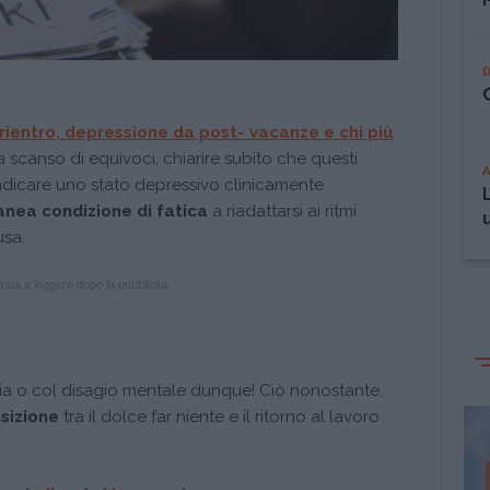
 rientro, depressione da post- vacanze e chi più
a scanso di equivoci, chiarire subito che questi
indicare uno stato depressivo clinicamente
nea condizione di fatica
a riadattarsi ai ritmi
usa.
nua a leggere dopo la pubblicità
ria o col disagio mentale dunque! Ciò nonostante,
nsizione
tra il dolce far niente e il ritorno al lavoro