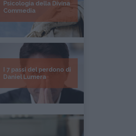
Psicologia della Divina
Commedia
I 7 passi del perdono di
Daniel Lumera