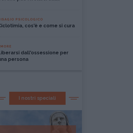
DISAGIO PSICOLOGICO
Ciclotimia, cos'è e come si cura
AMORE
Liberarsi dall'ossessione per
una persona
I nostri speciali