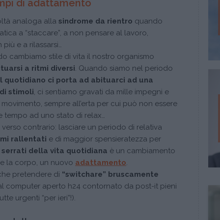
empi di adattamento
coltà analoga alla
sindrome da rientro
quando
fatica a “staccare”, a non pensare al lavoro,
 più e a rilassarsi…
o cambiamo stile di vita il nostro organismo
ituarsi a ritmi diversi
. Quando siamo nel periodo
l quotidiano ci porta ad abituarci ad una
di stimoli
, ci sentiamo gravati da mille impegni e
n movimento, sempre all’erta per cui può non essere
ve tempo ad uno stato di relax…
 verso contrario: lasciare un periodo di relativa
tmi rallentati
e di maggior spensieratezza per
i serrati della vita quotidiana
è un cambiamento
he la corpo, un nuovo
adattamento
.
 che pretendere di
“switchare” bruscamente
a al computer aperto h24 contornato da post-it pieni
e urgenti “per ieri”!).