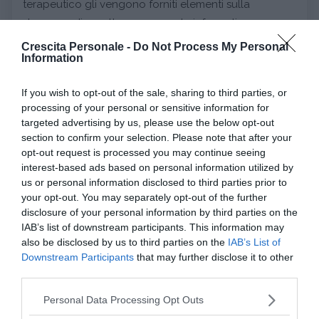
terapeutico gli vengono forniti elementi sulla
demenza di carattere puramente informativo.
Crescita Personale -
Do Not Process My Personal
Continua a leggere dopo la pubblicità
Information
If you wish to opt-out of the sale, sharing to third parties, or
processing of your personal or sensitive information for
targeted advertising by us, please use the below opt-out
Per realizzare un lavoro efficace con i familiari è
section to confirm your selection. Please note that after your
necessario fornire ad essi un
supporto psicologico
,
opt-out request is processed you may continue seeing
che possa permettere loro di
comprendere il modo
interest-based ads based on personal information utilized by
in cui vivono la relazione con il malato
, di trovare
us or personal information disclosed to third parties prior to
your opt-out. You may separately opt-out of the further
uno spazio all’interno del quale potere esprimere le
disclosure of your personal information by third parties on the
proprie emozioni circa timori, ansie, paure (Bruce E.,
IAB’s list of downstream participants. This information may
Hodgson S., Schweitzer P., 2003).
also be disclosed by us to third parties on the
IAB’s List of
Downstream Participants
that may further disclose it to other
Il sostegno al malato nella Giornata dell'11
third parties.
febbraio
Please note that this website/app uses one or more Google
Personal Data Processing Opt Outs
services and may gather and store information including but