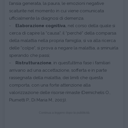
l’ansia generata, la paura, le emozioni negative
scaturite nel momento in cui viene comunicata
ufficialmente la diagnosi di demenza.
-
Elaborazione cognitiva
, nel corso della quale si
cerca di capire la “causa”, il “perché” della comparsa
della malattia nella propria famiglia, si va alla ricerca
delle “colpe”, si prova a negare la malattia, a sminuirla
sperando che passi;
-
Ristrutturazione
, in quest’ultima fase i familiari
arrivano ad una accettazione, sofferta e in parte
rassegnata della malattia, dei limiti che questa
comporta, con una forte attenzione alla
valorizzazione delle risorse rimaste (Demichelis O.,
Piumetti P., Di Maria M., 2003).
Continua a leggere dopo la pubblicità