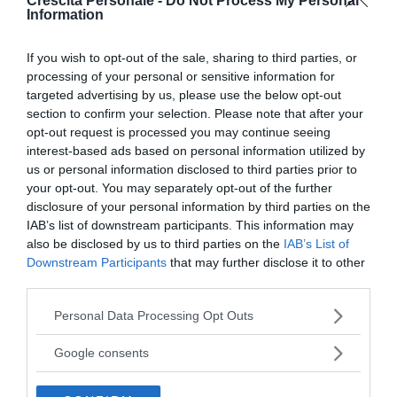
Crescita Personale -
Do Not Process My Personal
struttura, nelle mani di chi ha la conoscenza medica.
Information
Attraverso la narrazione si acquista
maggiore
consapevolezza
della propria esperienza e aumenta
If you wish to opt-out of the sale, sharing to third parties, or
la capacità e la
volontà di prendere delle decisioni
processing of your personal or sensitive information for
targeted advertising by us, please use the below opt-out
per se stessi
. Altri effetti positivi sono: il recupero
section to confirm your selection. Please note that after your
della dimensione spazio temporale che spesso viene
opt-out request is processed you may continue seeing
persa in ospedale e la possibilità di condividere con
interest-based ads based on personal information utilized by
gli altri le proprie emozioni e magari scoprire che non
us or personal information disclosed to third parties prior to
your opt-out. You may separately opt-out of the further
si è così unici e soli.
disclosure of your personal information by third parties on the
IAB’s list of downstream participants. This information may
also be disclosed by us to third parties on the
IAB’s List of
Continua a leggere dopo la pubblicità
Downstream Participants
that may further disclose it to other
third parties.
Please note that this website/app uses one or more Google
Personal Data Processing Opt Outs
services and may gather and store information including but
Fonte immagine: Bright meadow
not limited to your visit or usage behaviour. You may click to
Google consents
grant or deny consent to Google and its third-party tags to
da:
CRESCITA PERSONALE
PSICOLOGIA
use your data for below specified purposes in below Google