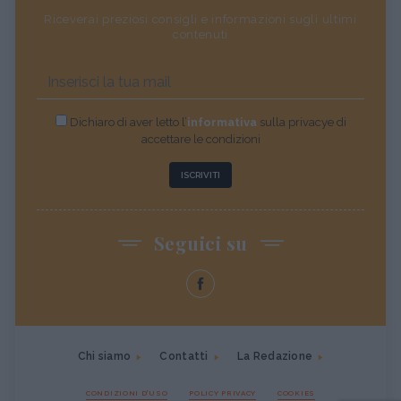
Riceverai preziosi consigli e informazioni sugli ultimi
contenuti
Dichiaro di aver letto l’
informativa
sulla privacye di
accettare le condizioni
ISCRIVITI
Seguici su
Chi siamo
Contatti
La Redazione
CONDIZIONI D'USO
POLICY PRIVACY
COOKIES