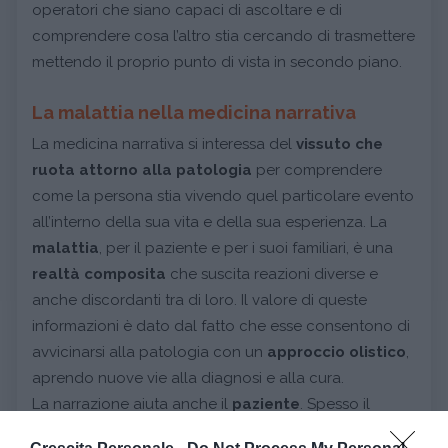
operatori che siano capaci di ascoltare e di
comprendere cosa l’altro stia cercando di trasmettere
mettendo il proprio punto di vista in secondo piano.
La malattia nella medicina narrativa
La medicina narrativa si interessa del
vissuto che
ruota attorno alla patologia
per comprendere
come la persona stia vivendo quel particolare evento
all’interno della sua vita e della sua esperienza. La
malattia
, per il paziente e per i suoi familiari, è una
realtà composita
che suscita reazioni diverse e
anche discordanti tra di loro. Il valore di queste
informazioni è dato dal fatto che esse consentono di
avvicinarsi alla patologia con un
approccio olistico
,
aprendo nuove vie alla diagnosi e alla cura.
La narrazione aiuta anche il
paziente
. Spesso il
malato ospedalizzato si sente dipendente dalla