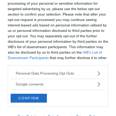
Continua a leggere dopo la pubblicità
processing of your personal or sensitive information for
targeted advertising by us, please use the below opt-out
section to confirm your selection. Please note that after your
opt-out request is processed you may continue seeing
interest-based ads based on personal information utilized by
us or personal information disclosed to third parties prior to
La stimolazione cerebrale come terapia
your opt-out. You may separately opt-out of the further
per la dislessia
disclosure of your personal information by third parties on the
IAB’s list of downstream participants. This information may
also be disclosed by us to third parties on the
IAB’s List of
Downstream Participants
that may further disclose it to other
third parties.
Please note that this website/app uses one or more Google
da:
Personal Data Processing Opt Outs
COMPETENZE
INTELLIGENZA
services and may gather and store information including but
not limited to your visit or usage behaviour. You may click to
Google consents
Ti potrebbe interessare anche
grant or deny consent to Google and its third-party tags to
use your data for below specified purposes in below Google
CONFIRM
consent section.