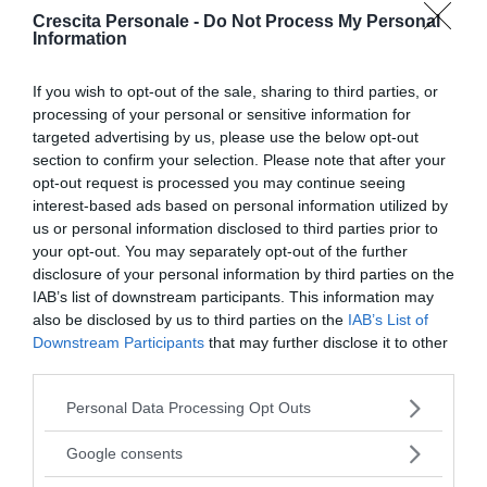
Crescita Personale -
Do Not Process My Personal
ancora in grado di fare ragionamenti puramente
Information
verbali, i processi cognitivi sono ancora legati alle
azioni.
If you wish to opt-out of the sale, sharing to third parties, or
5. Fase delle
operazioni formali
(11-14 anni): il
processing of your personal or sensitive information for
preadolescente acquisisce il ragionamento ipotetico-
targeted advertising by us, please use the below opt-out
section to confirm your selection. Please note that after your
deduttivo. È in grado di prefigurarsi scenari
opt-out request is processed you may continue seeing
puramente immaginare e prevedere le conseguenze
interest-based ads based on personal information utilized by
di vari tipi di azione, grazie a un sapiente equilibrio tra
us or personal information disclosed to third parties prior to
assimilazione e adattamento. Ha sviluppato capacità
your opt-out. You may separately opt-out of the further
disclosure of your personal information by third parties on the
di giudizio, la relatività dei punti di vista, le operazioni
IAB’s list of downstream participants. This information may
sui simboli e l’attività di misurazione.
also be disclosed by us to third parties on the
IAB’s List of
Downstream Participants
that may further disclose it to other
Continua a leggere dopo la pubblicità
third parties.
Please note that this website/app uses one or more Google
Personal Data Processing Opt Outs
services and may gather and store information including but
not limited to your visit or usage behaviour. You may click to
Google consents
grant or deny consent to Google and its third-party tags to