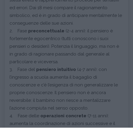
ed errori. Dai 18 mesi compare il ragionamento
simbolico, ed è in grado di anticipare mentalmente le
conseguenze delle sue azioni.
2. Fase
preconcettuale
(2-4 anni): il pensiero è
fortemente egocentrico (tutti conoscono i suoi
pensieri o desideri). Potenzia il linguaggio, ma non è
in grado di ragionare passando dal generale al
particolare e viceversa.
3. Fase del
pensiero intuitivo
(4-7 anni): con
l’ingresso a scuola aumenta il bagaglio di
conoscenze e c’è l’esigenza di non generalizzare le
proprie conoscenze. Il pensiero non è ancora
reversibile: il bambino non riesce a mentalizzare
l’azione compiuta nel senso opposto.
4. Fase delle
operazioni concrete
(7-11 anni):
aumenta la coordinazione di azioni successive e il
pensiero induttivo (dal particolare al generale). Non è