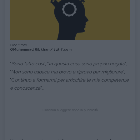
Credit foto
©Muhammad Ribkhan / 123rf.com
“
Sono fatto così
”, “
In questa cosa sono proprio negato
”,
”N
on sono capace ma provo e riprovo per migliorare
”,
"C
ontinuo a formarmi per arricchire le mie competenze
e conoscenze
”…
Continua a leggere dopo la pubblicità