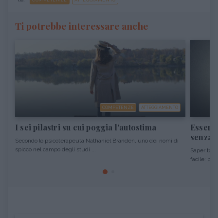
COMPETENZE
ATTEGGIAMENTO
Ti potrebbe interessare anche
COMPETENZE
ATTEGGIAMENTO
I sei pilastri su cui poggia l'autostima
Essere 
senza o
Secondo lo psicoterapeuta Nathaniel Branden, uno dei nomi di
spicco nel campo degli studi ...
Saper tolle
facile: per 