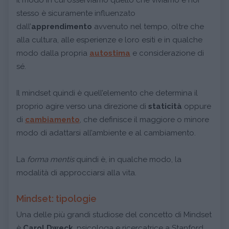
Il modo in cui osserviamo quello che viviamo e noi
stesso è sicuramente influenzato
dall’
apprendimento
avvenuto nel tempo, oltre che
alla cultura, alle esperienze e loro esiti e in qualche
modo dalla propria
autostima
e considerazione di
sé.
Il mindset quindi è quell’elemento che determina il
proprio agire verso una direzione di
staticità
oppure
di
cambiamento
, che definisce il maggiore o minore
modo di adattarsi all’ambiente e al cambiamento.
La
forma mentis
quindi è, in qualche modo, la
modalità di approcciarsi alla vita.
Mindset: tipologie
Una delle più grandi studiose del concetto di Mindset
è
Carol Dweck
, psicologa e ricercatrice a Stanford