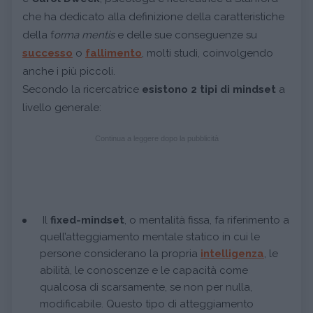
che ha dedicato alla definizione della caratteristiche
della f
orma mentis
e delle sue conseguenze su
successo
o
fallimento
, molti studi, coinvolgendo
anche i più piccoli.
Secondo la ricercatrice
esistono 2 tipi di mindset
a
livello generale:
Continua a leggere dopo la pubblicità
Il
fixed-mindset
, o mentalità fissa, fa riferimento a
quell’atteggiamento mentale statico in cui le
persone considerano la propria
intelligenza
, le
abilità, le conoscenze e le capacità come
qualcosa di scarsamente, se non per nulla,
modificabile. Questo tipo di atteggiamento