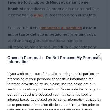
favorire lo sviluppo di Mindset dinamico nei
bambini
è focalizzare la propria attenzione, nel fare
osservazioni o
elogi
, al processo e non al risultato.
Sembra infatti che
rimandare al bambino
il ruolo
importante del suo impegno nel fare una cosa
,
attivi una maggiore propensione, non solo
all’impegno, ma anche all’apertura, all’accettazione
del cambiamento e al desiderio di crescita.
Crescita Personale -
Do Not Process My Personal
Information
Da adulti ci possono essere differenti modi per uscire
da una
forma mentis
chiusa e statica e iniziare ad
If you wish to opt-out of the sale, sharing to third parties, or
processing of your personal or sensitive information for
approcciare un atteggiamento più aperto e dinamico,
targeted advertising by us, please use the below opt-out
oggi molto più funzionale, data anche la velocità e
section to confirm your selection. Please note that after your
flessibilità delle cose.
opt-out request is processed you may continue seeing
interest-based ads based on personal information utilized by
Come già detto il primo passo è
rendersi conto di
us or personal information disclosed to third parties prior to
your opt-out. You may separately opt-out of the further