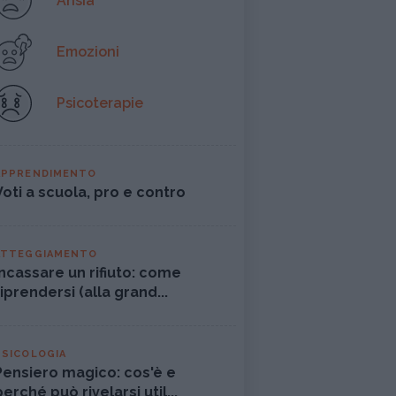
Ansia
Emozioni
Psicoterapie
APPRENDIMENTO
Voti a scuola, pro e contro
ATTEGGIAMENTO
Incassare un rifiuto: come
riprendersi (alla grand...
PSICOLOGIA
Pensiero magico: cos'è e
perché può rivelarsi util...