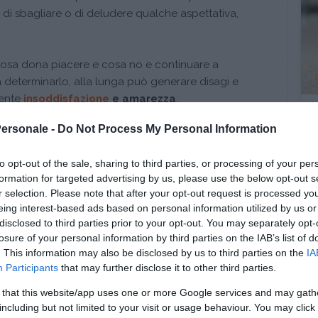
, di sbagliare o di deludere qualche aspettativa,
osa dona piacere e cosa no e continuare a
i a determinarlo, alla lunga può generare disagi e
ente
insoddisfazione
e amarezza
.
Personale -
Do Not Process My Personal Information
alizza e lascia andare
, una parola, un gesto, o qualsiasi cosa arrivi
to opt-out of the sale, sharing to third parties, or processing of your per
ascia una traccia e mette quella che possiamo
formation for targeted advertising by us, please use the below opt-out s
r selection. Please note that after your opt-out request is processed y
.
eing interest-based ads based on personal information utilized by us or
disclosed to third parties prior to your opt-out. You may separately opt-
on implica eliminare tutto quanto arriva da altri, ma
losure of your personal information by third parties on the IAB’s list of
 critico
.
. This information may also be disclosed by us to third parties on the
IA
Participants
that may further disclose it to other third parties.
 that this website/app uses one or more Google services and may gath
nua a leggere dopo la pubblicità
including but not limited to your visit or usage behaviour. You may click 