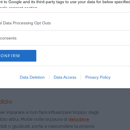
 to Google and its third-party tags to use your data for below specifi
ogle consent section.
 proprie idee e quelle altrui, ponderando altre
l Data Processing Opt Outs
 messa in discussione è elemento di crescita
,
migliorare.
consents
e è accogliere tutto quanto deriva dagli altri
ro e soprattutto utile per sé, senza vagliarlo,
CONFIRM
 e farlo proprio. Capita a volte di cambiare idea,
a è la
motivazione che deve arrivare da una
e soprattutto libera da imposizioni e vincoli. Solo
Data Deletion
Data Access
Privacy Policy
rà valore, sarà arricchente e potrà essere
dizio
er imparare a non farsi influenzare troppo dagli
izio altrui. Molte volte la paura di
deludere
ttati o giudicati, porta a nascondere la propria