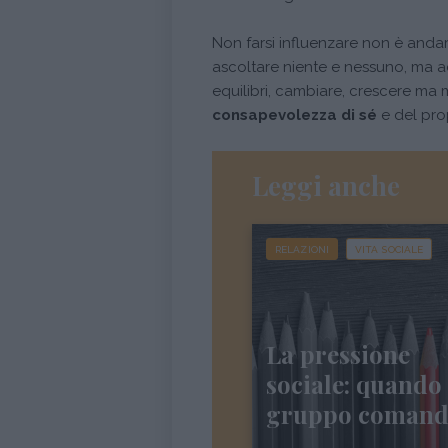
Non farsi influenzare non è andar
ascoltare niente e nessuno, ma ac
equilibri, cambiare, crescere ma 
consapevolezza di sé
e del pro
Leggi anche
RELAZIONI
VITA SOCIALE
La pressione
sociale: quando 
gruppo comand