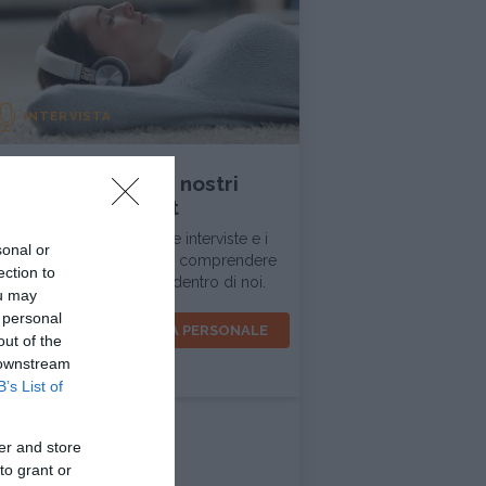
INTERVISTA
Ascolta tutti i nostri
podcast
In questa sezione trovi le interviste e i
sonal or
dialoghi d'ispirazione per comprendere
ection to
la realtà intorno a noi e dentro di noi.
ou may
 personal
VOCI PER LA CRESCITA PERSONALE
out of the
 downstream
B’s List of
er and store
to grant or