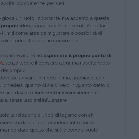
 abilità, competenze, pensieri.
e gioca un ruolo importante, ma accanto a questa
proprie idee
, capacità, valori e vissuti. Accettare il
 limiti come aree da migliorare e possibilità di
oli e forti delle proprie convinzioni.
a imparare anche ad
esprimere il proprio punto di
tà
, senza ledere il pensiero altrui, ma rispettandolo
 del proprio.
 dovesse arrivare, in modo fermo, agghiacciate e
, chiedersi quanto ci sia di vero in quanto detto o
cessario davvero
mettersi in discussione
o è
re, senza lasciarsi influenzare.
olo la relazione e il tipo di legame con chi
 bene ricordarsi di non prendere tutto come
ma ricordarsi quello che si è e come si vuole