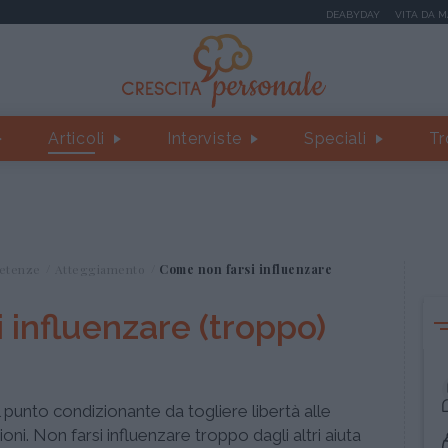
DEABYDAY
VITA DA 
Articoli
Interviste
Speciali
Tr
etenze
Atteggiamento
Come non farsi influenzare
 influenzare (troppo)
al punto condizionante da togliere libertà alle
oni. Non farsi influenzare troppo dagli altri aiuta