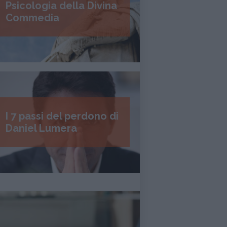
Psicologia della Divina
Commedia
I 7 passi del perdono di
Daniel Lumera