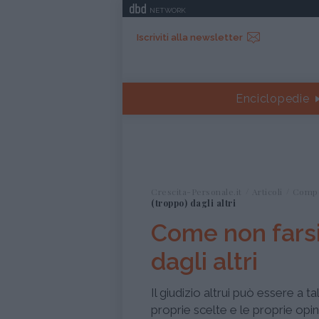
NETWORK
Iscriviti alla newsletter
Enciclopedie
Crescita-Personale.it
Articoli
Comp
(troppo) dagli altri
Come non farsi
dagli altri
Il giudizio altrui può essere a t
proprie scelte e le proprie opini