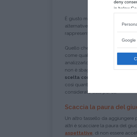
deny consent
in below Go
È giusto mettere in discussione le
Persona
alternative, possibilità e realtà.
La
rappresenta apertura e voglia di 
Google 
Quello che però non deve accader
come qualcosa di assolutamente ve
analizzarlo, comprenderlo a pieno
non è sbagliato, quello che cont
scelta consapevole
, ragionata 
così quanto derivato dall’altro av
considerato utile per sé.
Scaccia la paura del giu
Un altro tassello da aggiungere p
altri è scacciare la paura del giud
aspettative
, di non essere acce