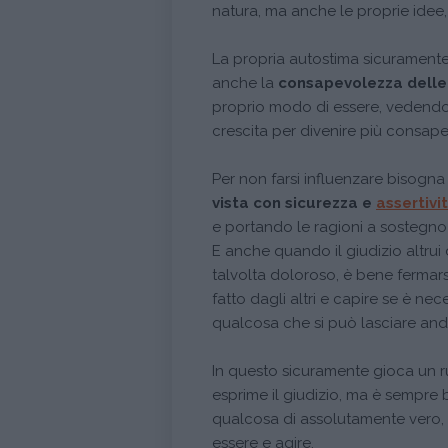
natura, ma anche le proprie idee,
La propria autostima sicurament
anche la
consapevolezza delle 
proprio modo di essere, vedendo i
crescita per divenire più consapev
Per non farsi influenzare bisogn
vista con sicurezza e
assertivi
e portando le ragioni a sostegno
E anche quando il giudizio altrui
talvolta doloroso, è bene fermarsi
fatto dagli altri e capire se è ne
qualcosa che si può lasciare anda
In questo sicuramente gioca un ru
esprime il giudizio, ma è sempre
qualcosa di assolutamente vero, 
essere e agire.