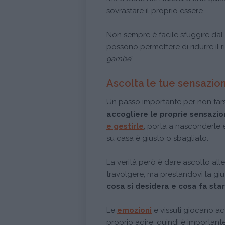
sovrastare il proprio essere.
Non sempre è facile sfuggire dal fa
possono permettere di ridurre il r
gambe
”.
Ascolta le tue sensazion
Un passo importante per non fars
accogliere le proprie sensazio
e gestirle
, porta a nasconderle e
su casa è giusto o sbagliato.
La verità però è dare ascolto alle
travolgere, ma prestandovi la giu
cosa si desidera e cosa fa sta
Le
emozioni
e vissuti giocano ac
proprio agire, quindi è important