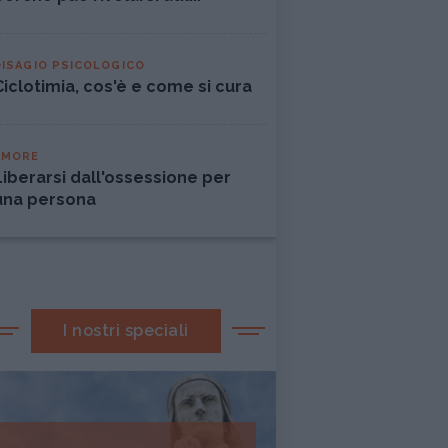
DISAGIO PSICOLOGICO
Ciclotimia, cos'è e come si cura
AMORE
Liberarsi dall'ossessione per
una persona
I nostri speciali