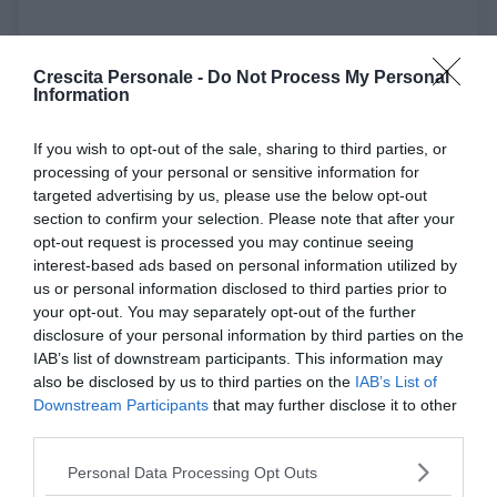
Crescita Personale -
Do Not Process My Personal
Autostima, assertività e salute emotiva
Information
Autostima
e
assertività
hanno un ruolo
fondamentale anche per il raggiungimento del
If you wish to opt-out of the sale, sharing to third parties, or
processing of your personal or sensitive information for
benessere
individuale e nel preservare la salute
targeted advertising by us, please use the below opt-out
emotiva. La sicurezza di poter essere interessante per
section to confirm your selection. Please note that after your
altre persone e la capacità di intessere delle relazioni
opt-out request is processed you may continue seeing
sociali significative aumenta il
senso di importanza
interest-based ads based on personal information utilized by
dell’individuo
e la
consapevolezza del suo ruolo
us or personal information disclosed to third parties prior to
your opt-out. You may separately opt-out of the further
all’interno del proprio ambiente
. Anche a livello di
disclosure of your personal information by third parties on the
salute mentale esistono delle evidenze circa la loro
IAB’s list of downstream participants. This information may
importanza. Un basso grado di autostima è infatti
also be disclosed by us to third parties on the
IAB’s List of
correlato all’insorgenza di stati depressivi e alti livelli
Downstream Participants
that may further disclose it to other
third parties.
di ansia.
Please note that this website/app uses one or more Google
Personal Data Processing Opt Outs
Leggi anche
Comunicazione assertiva, 5
services and may gather and store information including but