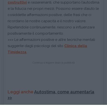
costruttivi
e rasserenanti, che supportano l’autostima
e la fiducia nei propri mezzi. Possono essere d’aiuto le
cosiddette affermazioni positive, delle frasi che ci
ricordano le nostre capacità e il nostro valore.
Ripetendole continuamente, riescono a influenzare
positivamente il comportamento.
>>> Le affermazioni positive e altre tecniche mentali
suggerite dagli psicologi del sito
Clinica della
Timidezza
.
Continua a leggere dopo la pubblicità
Leggi anche
Autostima, come aumentarla
>>