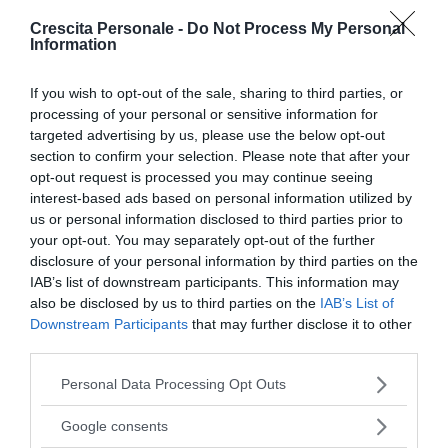
Crescita Personale -
Do Not Process My Personal
da:
COMPETENZE
ATTEGGIAMENTO
Information
Ti potrebbe interessare anche
If you wish to opt-out of the sale, sharing to third parties, or
processing of your personal or sensitive information for
targeted advertising by us, please use the below opt-out
section to confirm your selection. Please note that after your
opt-out request is processed you may continue seeing
interest-based ads based on personal information utilized by
us or personal information disclosed to third parties prior to
your opt-out. You may separately opt-out of the further
COMPETENZE
ATTEGGIAMENTO
disclosure of your personal information by third parties on the
IAB’s list of downstream participants. This information may
I sei pilastri su cui poggia l'autostima
Essere 
also be disclosed by us to third parties on the
IAB’s List of
senza o
Downstream Participants
that may further disclose it to other
Secondo lo psicoterapeuta Nathaniel Branden, uno dei nomi di
spicco nel campo degli studi ...
Saper tolle
third parties.
facile: per 
Please note that this website/app uses one or more Google
Personal Data Processing Opt Outs
services and may gather and store information including but
not limited to your visit or usage behaviour. You may click to
Google consents
grant or deny consent to Google and its third-party tags to