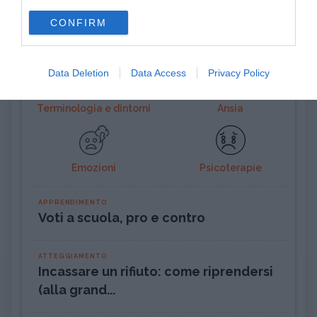
use your data for below specified purposes in below Google
CONFIRM
consent section.
Ultimi argomenti
Data Deletion
Data Access
Privacy Policy
Terminologia e dintorni
Ansia
Emozioni
Psicoterapie
APPRENDIMENTO
Voti a scuola, pro e contro
ATTEGGIAMENTO
Incassare un rifiuto: come riprendersi
(alla grand...