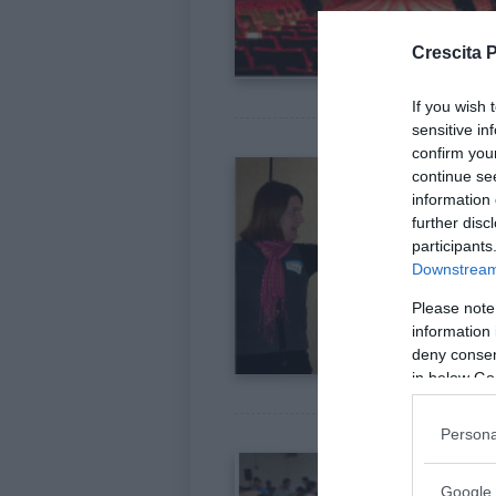
Crescita 
If you wish 
sensitive in
confirm you
continue se
information 
further disc
participants
Downstream 
Please note
information 
deny consent
in below Go
Persona
Google 