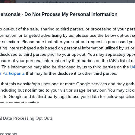
un film o, addirittura, come regista di un
cortome...
Personale -
Do Not Process My Personal Information
to opt-out of the sale, sharing to third parties, or processing of your per
formation for targeted advertising by us, please use the below opt-out s
r selection. Please note that after your opt-out request is processed y
eing interest-based ads based on personal information utilized by us or
FORMAZIONE
disclosed to third parties prior to your opt-out. You may separately opt-
Formazione motivazionale
losure of your personal information by third parties on the IAB’s list of
. This information may also be disclosed by us to third parties on the
IA
La formazione motivazionale può
Participants
that may further disclose it to other third parties.
davvero aiutare a “ricaricarsi” nella vita?
Certo è che è ...
 that this website/app uses one or more Google services and may gath
including but not limited to your visit or usage behaviour. You may click 
 to Google and its third-party tags to use your data for below specifi
ogle consent section.
l Data Processing Opt Outs
FORMAZIONE
consents