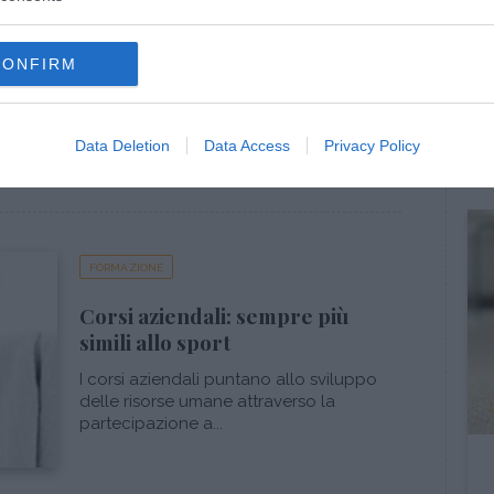
Team bulding project: fare
gruppo divertendosi
CONFIRM
Team building project inteso come
occasione per cimentarsi in attività
insolite e, sopratt...
Data Deletion
Data Access
Privacy Policy
FORMAZIONE
Corsi aziendali: sempre più
simili allo sport
I corsi aziendali puntano allo sviluppo
delle risorse umane attraverso la
partecipazione a...