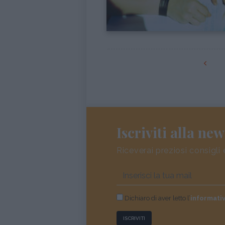
Iscriviti alla new
Riceverai preziosi consigli 
Dichiaro di aver letto l’
informati
ISCRIVITI