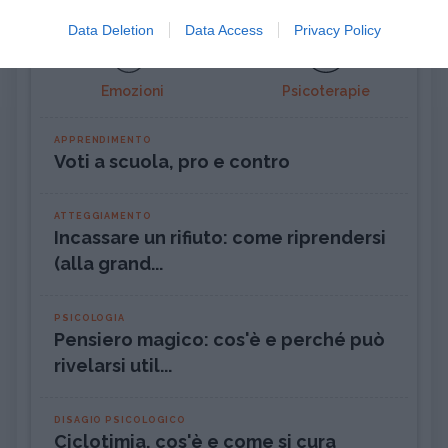
Terminologia e dintorni
Ansia
Data Deletion
Data Access
Privacy Policy
Emozioni
Psicoterapie
APPRENDIMENTO
Voti a scuola, pro e contro
ATTEGGIAMENTO
Incassare un rifiuto: come riprendersi
(alla grand...
PSICOLOGIA
Pensiero magico: cos'è e perché può
rivelarsi util...
DISAGIO PSICOLOGICO
Ciclotimia, cos'è e come si cura