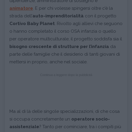
dipendenze, amministratore di sostegno e
animatore
. E per chi volesse spingersi oltre c’è la
strada dell’
auto-imprenditorialità
con il progetto
Cortivo Baby Planet
. Rivolto agli allievi che seguono
o hanno completato il corso OSA infanzia o quello
per operatore multiculturale, il progetto soddisfa sia il
bisogno crescente di strutture per l’infanzia
da
parte delle famiglie che il desiderio di tanti giovani di
mettersi in proprio, anche nel sociale.
Continua a leggere dopo la pubblicità
Ma al di là delle singole specializzazioni, di che cosa
si occupa concretamente un
operatore socio-
assistenziale
? Tanto per cominciare, tra i compiti più