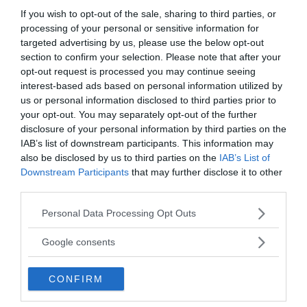
If you wish to opt-out of the sale, sharing to third parties, or
processing of your personal or sensitive information for
targeted advertising by us, please use the below opt-out
section to confirm your selection. Please note that after your
opt-out request is processed you may continue seeing
COMPETENZE
ATTEGGIAMENTO
interest-based ads based on personal information utilized by
us or personal information disclosed to third parties prior to
I sei pilastri su cui poggia l'autostima
Essere 
your opt-out. You may separately opt-out of the further
senza o
Secondo lo psicoterapeuta Nathaniel Branden, uno dei nomi di
disclosure of your personal information by third parties on the
spicco nel campo degli studi ...
Saper tolle
IAB’s list of downstream participants. This information may
facile: per 
also be disclosed by us to third parties on the
IAB’s List of
Downstream Participants
that may further disclose it to other
third parties.
Please note that this website/app uses one or more Google
Personal Data Processing Opt Outs
services and may gather and store information including but
not limited to your visit or usage behaviour. You may click to
Google consents
Ultimi argomenti
grant or deny consent to Google and its third-party tags to
use your data for below specified purposes in below Google
CONFIRM
consent section.