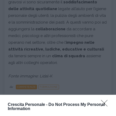
gravosi vi sono sicuramente il
soddisfacimento
delle attività quotidiane
legate all’aiuto per l’igiene
personale degli utenti, la pulizia degli ambienti di vita
e la somministrazione dei pasti. A questi vanno poi ad
aggiungersi la
collaborazione
da accordare a
medici, psicologi e altri professionisti che pure
operano nel settore, oltre che l’
impegno nelle
attività ricreative, ludiche, educative e culturali
da tenersi sempre in un
clima di squadra
assieme
agli altri colleghi operatori.
Fonte immagine: Lidal-K
da:
COMPETENZE
FORMAZIONE
Ti potrebbe interessare anche
Crescita Personale -
Do Not Process My Personal
Information