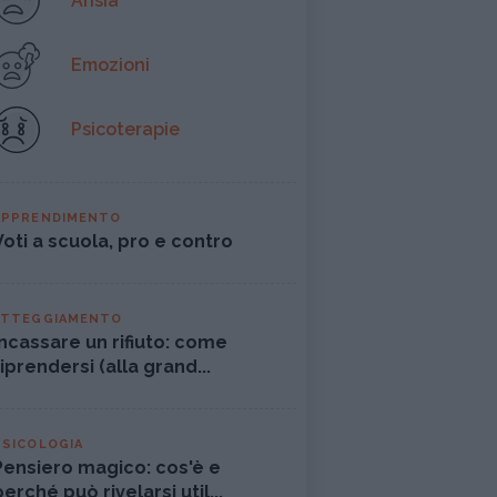
Ansia
Emozioni
Psicoterapie
APPRENDIMENTO
Voti a scuola, pro e contro
ATTEGGIAMENTO
Incassare un rifiuto: come
riprendersi (alla grand...
PSICOLOGIA
Pensiero magico: cos'è e
perché può rivelarsi util...