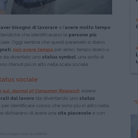
 aver bisogno di lavorare
e l’
avere molto tempo
teristiche che identificavano le
persone più
iale. Oggi sembra che questi parametri si stiano
nati
,
non avere tempo
per amici, tempo libero o
a sia diventato uno
status symbol
, una sorta di
no ritenuti più in alto nella scala sociale.
tatus sociale
o sul
Journal of Consumer Research
, essere
rati dal lavoro
sta diventando uno
status
per identificare coloro che sono più in altro nella
che dichiarano di avere una
vita piacevole
e con
nua a leggere dopo la pubblicità