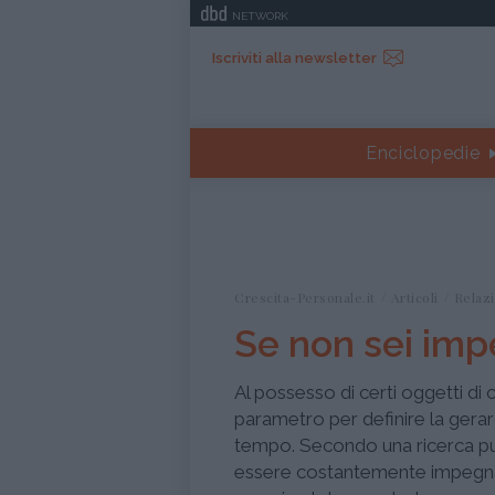
NETWORK
Iscriviti alla newsletter
Enciclopedie
Crescita-Personale.it
Articoli
Relazi
Se non sei imp
Al possesso di certi oggetti di
parametro per definire la gerarc
tempo. Secondo una ricerca pu
essere costantemente impegnat