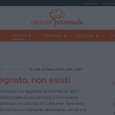
DEABYDAY
VITA DA 
Articoli
Interviste
Speciali
Tr
oni
Vita sociale
Se non sei impegnato, non esisti
egnato, non esisti
 consumo si è aggiunto di recente un altro
hia sociale di una persona: il (non avere)
bblicata sul Journal of Consumer Research,
i nel lavoro starebbe diventando un vero e