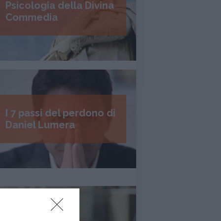
Psicologia della Divina
Commedia
I 7 passi del perdono di
Daniel Lumera