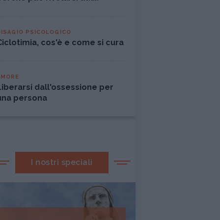
DISAGIO PSICOLOGICO
Ciclotimia, cos'è e come si cura
AMORE
Liberarsi dall'ossessione per
una persona
I nostri speciali