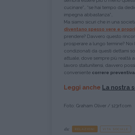
sembra essere più o meno questo
cucinare”… “se hai tempo da dedic
impegna abbastanza”…
Ma siamo sicuri che in una socie
diventano spesso vere e propr
prendere? Davvero questo rincor
prosperare a lungo termine? Noi I
condizionati da questi dettami s
attuale, dove sempre più realtà a
lavoro statunitensi, davvero pos
conveniente
correre preventiva
Leggi anche
La nostra s
Foto: Graham Oliver / 123rf.com
da:
RELAZIONI
VITA SOCIALE