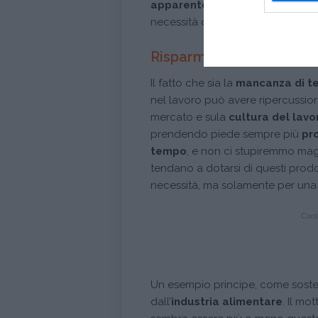
apparentemente senza march
necessità di
definire l’immagine 
Risparmiare tempo è un
Il fatto che sia la
mancanza di t
nel lavoro può avere ripercussioni
mercato e sula
cultura del lavo
prendendo piede sempre più
pr
tempo
, e non ci stupiremmo maga
tendano a dotarsi di questi pro
necessità, ma solamente per una 
Conti
Un esempio principe, come sosten
dall’
industria alimentare
. Il mo