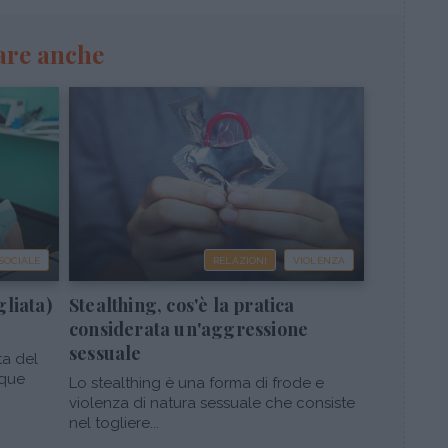
are anche
 SOCIALE
RELAZIONI
VIOLENZA
gliata)
Stealthing, cos'è la pratica
considerata un'aggressione
sessuale
ta del
nque
Lo stealthing è una forma di frode e
violenza di natura sessuale che consiste
nel togliere...