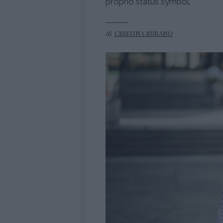
proprio status symbol.
di
CRISTINA RUBANO