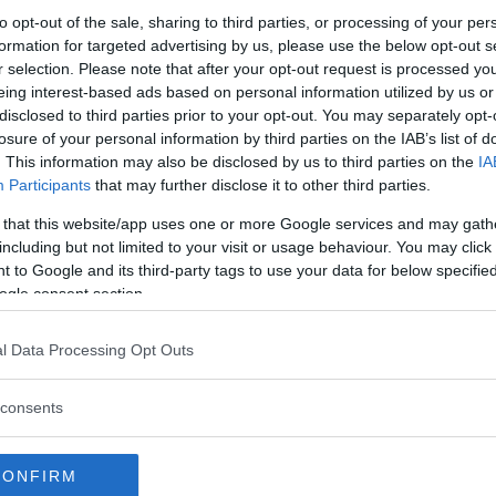
to opt-out of the sale, sharing to third parties, or processing of your per
e i dettagli fanno la differenza
formation for targeted advertising by us, please use the below opt-out s
r selection. Please note that after your opt-out request is processed y
rispetto a un più “disimpegnato” paio di
eing interest-based ads based on personal information utilized by us or
ferenza. Le persone reclutate per lo studio erano
disclosed to third parties prior to your opt-out. You may separately opt-
u alcune storie di invenzione che descrivevano le
losure of your personal information by third parties on the IAB’s list of
aggi. Ebbene anche singoli dettagli come quello
. This information may also be disclosed by us to third parties on the
IA
za suggerendo che nel primo caso, più che nel
Participants
that may further disclose it to other third parties.
impegnata e quindi di status più elevato…
 that this website/app uses one or more Google services and may gath
one spendono i propri soldi, ma anche
come
including but not limited to your visit or usage behaviour. You may click 
ncludono i ricercatori – che contribuisce a
 to Google and its third-party tags to use your data for below specifi
 di tempo
per vacanze e attività di svago sembra
ogle consent section.
ne altrui, in alto nella scala sociale.
iscono il proprio status sociale non più, o non solo,
l Data Processing Opt Outs
 lusso
(una bella auto, gioielli, beni immobili ecc.),
e mancanza di tempo libero
.
consents
 sull’
intensità del lavoro
e la mancanza di tempo,
terminate – più marcate infatti nella cultura
CONFIRM
ggi, una sorta di
“prodotti di lusso