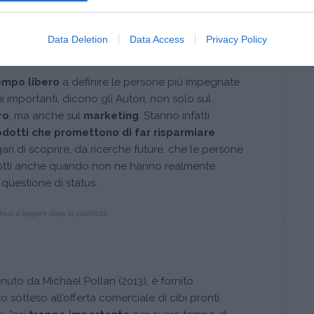
io”
che le persone inseguono anche per la
di sé
e la propria
identità sociale
.
Data Deletion
Data Access
Privacy Policy
a questione di marketing
empo libero
a definire le persone più impegnate
 importanti, dicono gli Autori, non solo sul
ro
, ma anche sul
marketing
. Stanno infatti
odotti che promettono di far risparmiare
ri di scoprire, da ricerche future, che le persone
dotti anche quando non ne hanno realmente
questione di status.
nua a leggere dopo la pubblicità
uto da Michael Pollan (2013), è fornito
tto sotteso all’offerta comerciale di cibi pronti