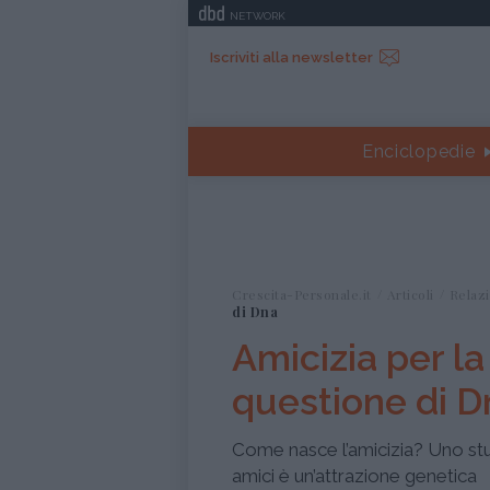
NETWORK
Iscriviti alla newsletter
Enciclopedie
Crescita-Personale.it
Articoli
Relazi
di Dna
Amicizia per la
questione di D
Come nasce l’amicizia? Uno stu
amici è un’attrazione genetica