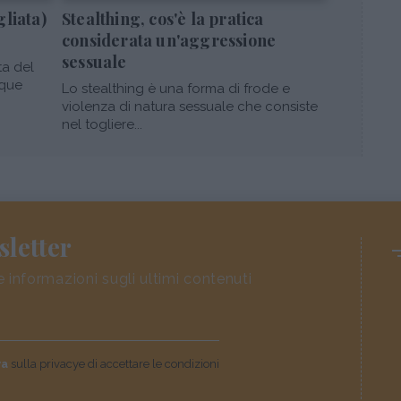
gliata)
Stealthing, cos'è la pratica
considerata un'aggressione
sessuale
ta del
nque
Lo stealthing è una forma di frode e
violenza di natura sessuale che consiste
nel togliere...
sletter
e informazioni sugli ultimi contenuti
va
sulla privacye di accettare le condizioni