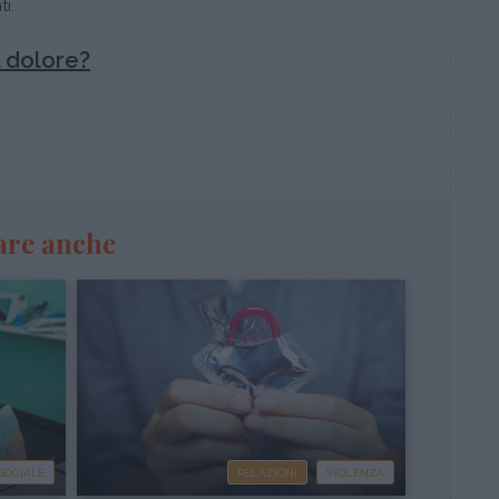
i.
l dolore?
are anche
 SOCIALE
RELAZIONI
VIOLENZA