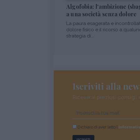
Algofobia: l'ambizione (sba
a una società senza dolore
La paura esagerata e incontrolla
dolore fisico e il ricorso a qualu
strategia di...
Iscriviti alla new
Riceverai preziosi consigli 
Dichiaro di aver letto l’
informati
ISCRIVITI