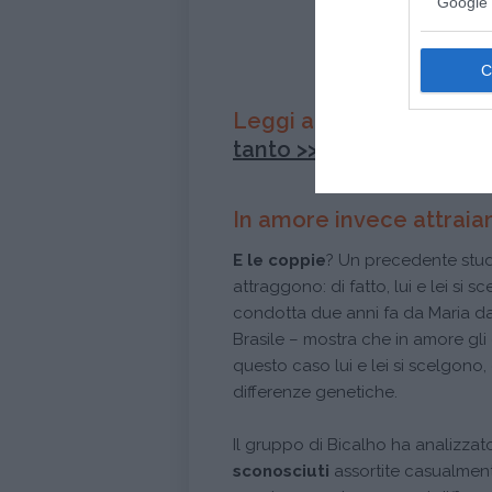
Google 
Leggi anche
Sfogarsi tr
tanto >>
In amore invece attraiam
E le coppie
? Un precedente stud
attraggono: di fatto, lui e lei si
condotta due anni fa da Maria d
Brasile – mostra che in amore gli 
questo caso lui e lei si scelgon
differenze genetiche.
Il gruppo di Bicalho ha analizzato
sconosciuti
assortite casualmente.