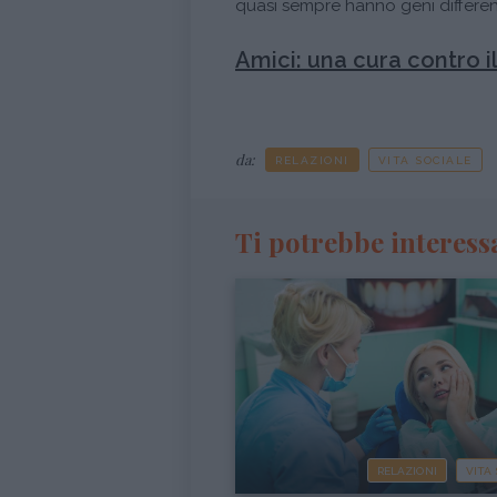
quasi sempre hanno geni different
Amici: una cura contro i
da:
RELAZIONI
VITA SOCIALE
Ti potrebbe interess
RELAZIONI
VITA