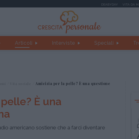
DEABYDAY
VITA DA 
Articoli
Interviste
Speciali
Tr
oni
Vita sociale
Amicizia per la pelle? È una questione
 pelle? È una
na
dio americano sostiene che a farci diventare