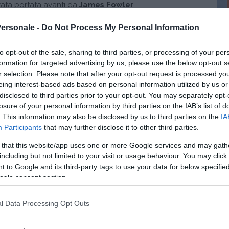
stata portata avanti da
James Fowler
icholas Christakis
della
Harvard University
di
Personale -
Do Not Process My Personal Information
cata dall’autorevole
rivista dell’Accademia
to opt-out of the sale, sharing to third parties, or processing of your per
formation for targeted advertising by us, please use the below opt-out s
basato sul confronto di alcuni geni presenti nel Dna
r selection. Please note that after your opt-out request is processed y
izia. Dai risultati arrivano alcuni suggerimenti, tra
eing interest-based ads based on personal information utilized by us or
onano nella scelta delle amicizie dando forma a
disclosed to third parties prior to your opt-out. You may separately opt-
ostra “
rete sociale
”.
losure of your personal information by third parties on the IAB’s list of
. This information may also be disclosed by us to third parties on the
IA
o all’Ansa James Fowler – abbiamo esaminato un
Participants
that may further disclose it to other third parties.
azione: l'omofilia, cioè la
preferenza per il
 that this website/app uses one or more Google services and may gath
mo a essere amici di persone che ci assomigliano”.
including but not limited to your visit or usage behaviour. You may click 
 to Google and its third-party tags to use your data for below specifi
nel Dna una certa mutazione a carico del gene
ogle consent section.
alcolismo) tendono ad essere amiche con persone
l Data Processing Opt Outs
nua a leggere dopo la pubblicità