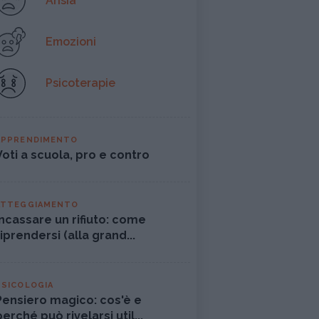
Ansia
Emozioni
Psicoterapie
APPRENDIMENTO
Voti a scuola, pro e contro
ATTEGGIAMENTO
Incassare un rifiuto: come
riprendersi (alla grand...
PSICOLOGIA
Pensiero magico: cos'è e
perché può rivelarsi util...