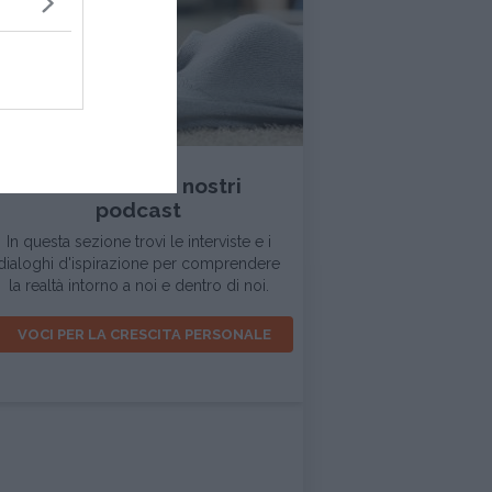
INTERVISTA
Ascolta tutti i nostri
podcast
In questa sezione trovi le interviste e i
dialoghi d'ispirazione per comprendere
la realtà intorno a noi e dentro di noi.
VOCI PER LA CRESCITA PERSONALE