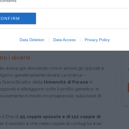
consents
CONFIRM
oppo con gli amici non aiuta poi così
Data Deletion
Data Access
Privacy Policy
o i diversi
io aveva già dimostrato che in amore gli opposti si
 scelgono geneticamente diversi. La ricerca –
a Graca Bicalho della
Università di Paranà
in
opposti si attraggono sotto il profilo genetico: in
o, ovviamente in modo inconsapevole, sulla base di
 il Dna di
95 coppie sposate e di 152 coppie di
 Il risultato è che nelle coppie di coniugi lui e lei