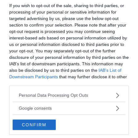
sociale
rispetto alle ripercussioni, non solo
If you wish to opt-out of the sale, sharing to third parties, or
psicologiche ma anche fisiche, degli eventi stressanti.
processing of your personal or sensitive information for
Coltivare l’amicizia in qualche modo potrebbe anche
targeted advertising by us, please use the below opt-out
farci ammalare di meno perché aiuterebbe ad
section to confirm your selection. Please note that after your
opt-out request is processed you may continue seeing
affrontare gli eventi con maggiori risorse
interest-based ads based on personal information utilized by
riducendone l’impatto stressante
a livello fisico e
us or personal information disclosed to third parties prior to
mentale.
your opt-out. You may separately opt-out of the further
disclosure of your personal information by third parties on the
Leggi anche
Come fare amicizia >>
IAB’s list of downstream participants. This information may
also be disclosed by us to third parties on the
IAB’s List of
Downstream Participants
that may further disclose it to other
Immagine | fotocommunity.com
third parties.
Please note that this website/app uses one or more Google
Personal Data Processing Opt Outs
services and may gather and store information including but
da:
RELAZIONI
VITA SOCIALE
not limited to your visit or usage behaviour. You may click to
Google consents
grant or deny consent to Google and its third-party tags to
Ti potrebbe interessare anche
use your data for below specified purposes in below Google
CONFIRM
consent section.