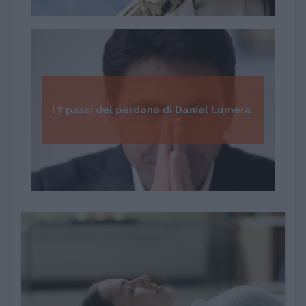
I 7 passi del perdono di Daniel Lumera