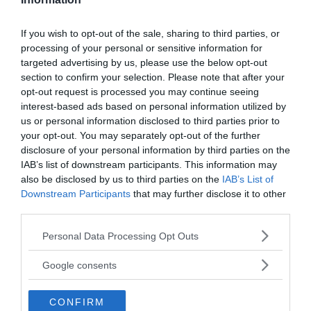
immagini stereotipate e idealizzate sulla base delle
comunicazioni online.
Fornire informazioni
intime
fa
If you wish to opt-out of the sale, sharing to third parties, or
sentire l'altro speciale e degno di fiducia
processing of your personal or sensitive information for
aumentandone l'autostima, ma, data l'estrema facilità
targeted advertising by us, please use the below opt-out
con cui nel web si rompono relazioni e se
section to confirm your selection. Please note that after your
intrattengono di nuove, sarebbe meglio andarci
opt-out request is processed you may continue seeing
interest-based ads based on personal information utilized by
cauti...
us or personal information disclosed to third parties prior to
your opt-out. You may separately opt-out of the further
Continua a leggere dopo la pubblicità
disclosure of your personal information by third parties on the
IAB’s list of downstream participants. This information may
also be disclosed by us to third parties on the
IAB’s List of
Downstream Participants
that may further disclose it to other
third parties.
Immagine |
jerine
Please note that this website/app uses one or more Google
Personal Data Processing Opt Outs
services and may gather and store information including but
not limited to your visit or usage behaviour. You may click to
Google consents
da:
RELAZIONI
SESSUALITÀ
grant or deny consent to Google and its third-party tags to
use your data for below specified purposes in below Google
CONFIRM
consent section.
Ti potrebbe interessare anche