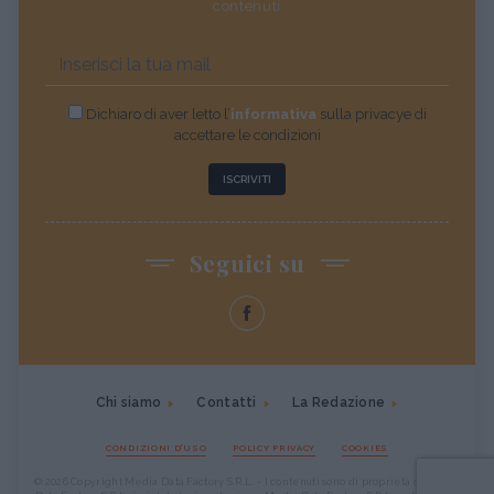
contenuti
Dichiaro di aver letto l’
informativa
sulla privacye di
accettare le condizioni
ISCRIVITI
Seguici su
Chi siamo
Contatti
La Redazione
CONDIZIONI D'USO
POLICY PRIVACY
COOKIES
© 2026 Copyright Media Data Factory S.R.L. - I contenuti sono di proprietà di Media