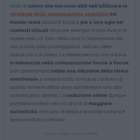
molti di
coloro che non sono abili nell'utilizzare le
strategie della comunicazione seduttiva
nel
mondo reale
possono trovarsi
più a loro agio nei
contesti virtuali
dove per esempio l’ironia invece di
essere resa col tono della voce o l'espressione del
viso è data dalla punteggiatura, dall’uso delle
maiuscole o di smiley. La stessa persona che si trova
in imbarazzo nella comunicazione faccia a faccia
può sperimentare
online una riduzione dello stress
emozionale
e rivelarsi molto ironica al contrario di
quanto avviene offline dove adotterebbe uno stile
comunicativo diverso. La
seduzione online
dunque
potrebbe rivelarsi veicolo anche di
maggiore
autenticità
, non solo di falsità e ipocrisia come si è
spesso indotti a pensare.
Continua a leggere dopo la pubblicità