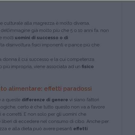
ione culturale alla magrezza è molto diversa,
a dell’immagine già molto più che 5 o 10 anni fa, non
e molti
uomini di successo o di
a disinvoltura fisici imponenti e pance più che
a donna il cui successo e la cui competenza
o più impropria, viene associata ad un
fisico
 alimentare: effetti paradossi
e a queste
differenze di genere
vi siano fattori
logiche, certo è che tutto questo non va a favore
ari e corretti. E non solo per gli uomini che
e liberi di eccedere nel consumo di cibo. Anche per
zza e alla dieta può avere pesanti
effetti