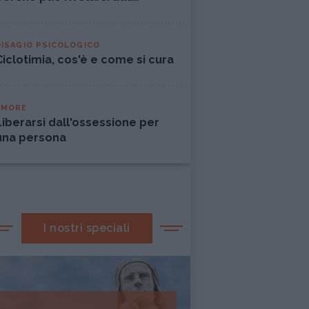
DISAGIO PSICOLOGICO
Ciclotimia, cos'è e come si cura
AMORE
Liberarsi dall'ossessione per
una persona
I nostri speciali