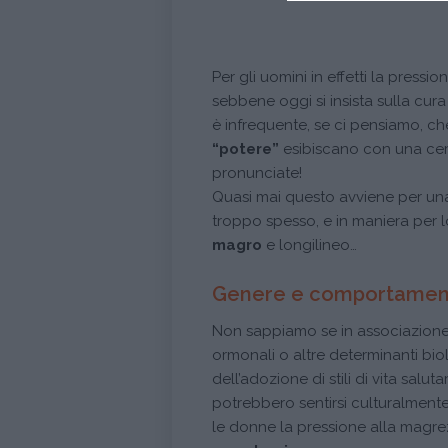
Per gli uomini in effetti la press
sebbene oggi si insista sulla cur
è infrequente, se ci pensiamo, ch
“potere”
esibiscano con una cert
pronunciate!
Quasi mai questo avviene per un
troppo spesso, e in maniera per l
magro
e longilineo…
Genere e comportamento
Non sappiamo se in associazion
ormonali o altre determinanti bio
dell’adozione di stili di vita salut
potrebbero sentirsi culturalment
le donne la pressione alla magre