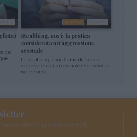
 SOCIALE
RELAZIONI
VIOLENZA
gliata)
Stealthing, cos'è la pratica
considerata un'aggressione
sessuale
ta del
nque
Lo stealthing è una forma di frode e
violenza di natura sessuale che consiste
nel togliere...
sletter
e informazioni sugli ultimi contenuti