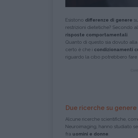
Esistono
differenze di genere
s
restrizioni dietetiche? Secondo alcu
risposte comportamentali
.
Quanto di questo sia dovuto alla
certo è che i
condizionamenti cu
riguardo la cibo potrebbero fare 
Conti
Due ricerche su gener
Alcune ricerche scientifiche, cor
Neuroimaging, hanno studiato se e
fra
uomini e donne
.