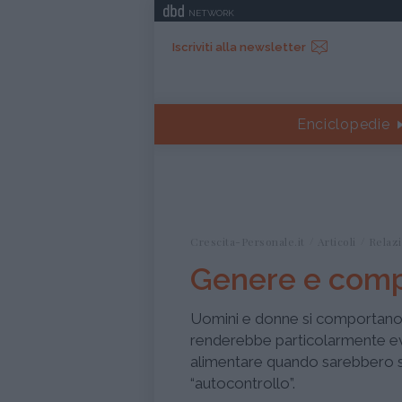
NETWORK
Iscriviti alla newsletter
Enciclopedie
Crescita-Personale.it
Articoli
Relazi
Genere e comp
Uomini e donne si comportano 
renderebbe particolarmente evi
alimentare quando sarebbero s
“autocontrollo”.