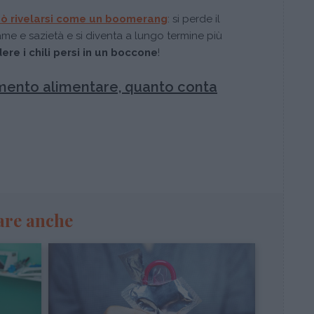
ò rivelarsi come un boomerang
: si perde il
ame e sazietà e si diventa a lungo termine più
ere i chili persi in un boccone
!
ento alimentare, quanto conta
are anche