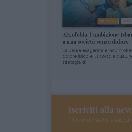
RELAZIONI
VITA
Algofobia: l'ambizione (sba
a una società senza dolore
La paura esagerata e incontrolla
dolore fisico e il ricorso a qualu
strategia di...
Iscriviti alla new
Riceverai preziosi consigli 