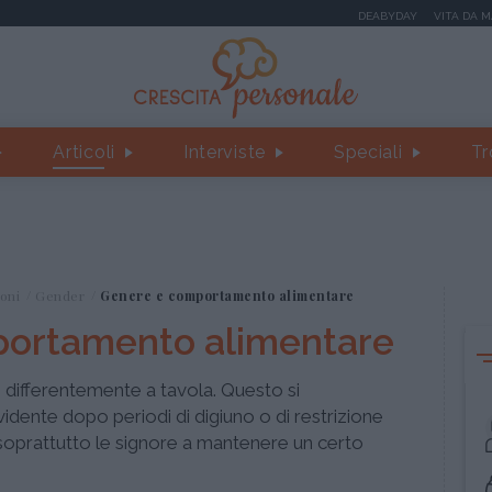
DEABYDAY
VITA DA 
Articoli
Interviste
Speciali
Tr
oni
Gender
Genere e comportamento alimentare
ortamento alimentare
differentemente a tavola. Questo si
dente dopo periodi di digiuno o di restrizione
oprattutto le signore a mantenere un certo