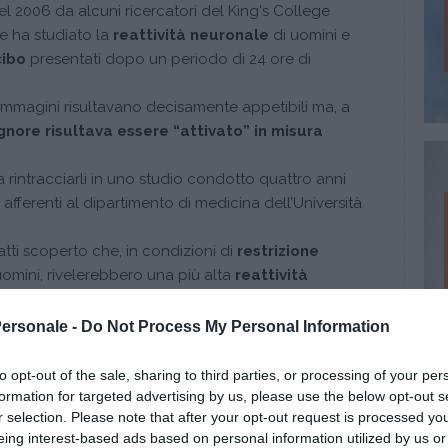
l 2006 da alcuni ricercatori del King's College
he ha studiato la
reattività neuronale
di uomini e
cibo
presentati dopo un periodo di 24 ore di
le immagini risultavano decisamente appetibili ma, a
ignore risultava essere “attivato” in misura
 rintracciarli in uno studio condotto quattro anni
afferenti al dipartimento di medicina dell’Università
atti scoperto che, in condizioni di
restrizione
 uomini, rivelerebbero una più alta
reattività
isivi legati al cibo correlata però al mantenimento di
o
comportamentale
alla fine della restrizione
Personale -
Do Not Process My Personal Information
“dieta ferrea” (al termine dei quali appunto venivano
to opt-out of the sale, sharing to third parties, or processing of your per
l cibo e veniva monitorata l’attività cerebrale
formation for targeted advertising by us, please use the below opt-out s
r selection. Please note that after your opt-out request is processed y
gli uomini risultavano eccedere maggiormente
eing interest-based ads based on personal information utilized by us or
orni successivi.
Le donne invece risultavano