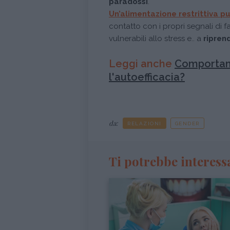
paradossi
.
Un’
alimentazione restrittiva
pu
contatto con i propri segnali di f
vulnerabili allo stress e.. a
riprend
Leggi anche
Comportam
l'autoefficacia?
da:
RELAZIONI
GENDER
Ti potrebbe interess