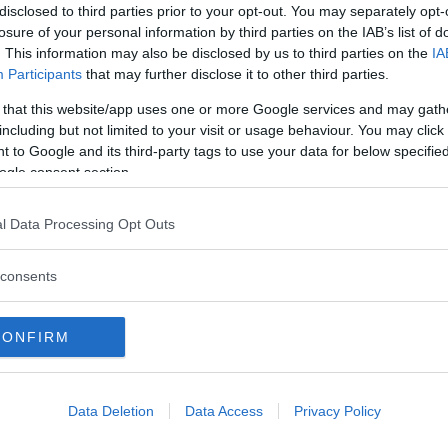
disclosed to third parties prior to your opt-out. You may separately opt-
llo”
.
losure of your personal information by third parties on the IAB’s list of
. This information may also be disclosed by us to third parties on the
IA
ca e fame emotiva, come distinguerle
Participants
that may further disclose it to other third parties.
 that this website/app uses one or more Google services and may gath
including but not limited to your visit or usage behaviour. You may click 
 to Google and its third-party tags to use your data for below specifi
alimentare: fattori psicosociali
ogle consent section.
ere più facilmente portate a mantenere un
zione
sul proprio comportamento alimentare?
l Data Processing Opt Outs
i anni fa avevano sottolineato questo aspetto di
ttori culturali e psicosociali
. Le donne infatti
consents
ni una certa
pressione culturale alla magrezza
i di molti più condizionamenti legati
bra addirittura che possa non essere ritenuto
CONFIRM
o! (Corner e Armitage,
La psicologia a tavola
, Il
Data Deletion
Data Access
Privacy Policy
nua a leggere dopo la pubblicità