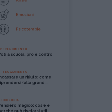
Ansia
Emozioni
Psicoterapie
APPRENDIMENTO
Voti a scuola, pro e contro
ATTEGGIAMENTO
Incassare un rifiuto: come
riprendersi (alla grand...
PSICOLOGIA
Pensiero magico: cos'è e
perché può rivelarsi util...