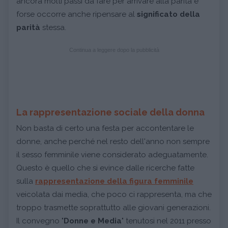
ancora molti passi da fare per arrivare alla parità e
forse occorre anche ripensare al
significato della
parità
stessa.
Continua a leggere dopo la pubblicità
La rappresentazione sociale della donna
Non basta di certo una festa per accontentare le
donne, anche perché nel resto dell'anno non sempre
il sesso femminile viene considerato adeguatamente.
Questo è quello che si evince dalle ricerche fatte
sulla
rappresentazione della figura femminile
veicolata dai media, che poco ci rappresenta, ma che
troppo trasmette soprattutto alle giovani generazioni.
Il convegno "
Donne e Media
" tenutosi nel 2011 presso