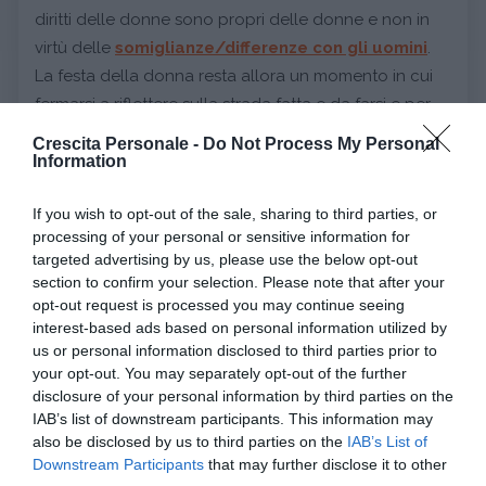
diritti delle donne sono propri delle donne e non in
virtù delle
somiglianze/differenze con gli uomini
.
La festa della donna resta allora un momento in cui
fermarsi a riflettere sulla strada fatta e da farsi e per
apprezzare la donna tutti i giorni dell'anno.
Crescita Personale -
Do Not Process My Personal
Fonte immagine |
K'm
Information
If you wish to opt-out of the sale, sharing to third parties, or
processing of your personal or sensitive information for
targeted advertising by us, please use the below opt-out
da:
RELAZIONI
GENDER
section to confirm your selection. Please note that after your
opt-out request is processed you may continue seeing
Ti potrebbe interessare anche
interest-based ads based on personal information utilized by
us or personal information disclosed to third parties prior to
your opt-out. You may separately opt-out of the further
disclosure of your personal information by third parties on the
IAB’s list of downstream participants. This information may
also be disclosed by us to third parties on the
IAB’s List of
Downstream Participants
that may further disclose it to other