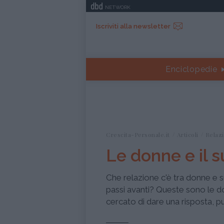
NETWORK
Iscriviti alla newsletter
Enciclopedie
Crescita-Personale.it
Articoli
Relazi
Le donne e il 
Che relazione c'è tra donne e
passi avanti? Queste sono le d
cercato di dare una risposta, 