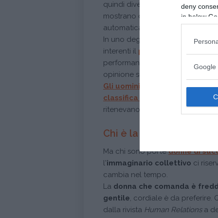
quindi diversi esperimenti che han
deny consent
mostrano che negli uomini, quan
in below Go
automaticamente un
sentimento
In uno degli esperimenti è stata 
Persona
interenti il
problem solving
e l'in
performance del partner (prima dei
Google 
opinione sull'altro.
Gli uomini che credevano che l
classifica dei risultati mostr
ritenevano fossero andate male.
Chi è la donna di succe
Ma chi sono poi le
donne di suc
l'
immaginario collettivo
ci rise
cambia nel tempo.
La
donna che comanda
è fred
gentile
, cordiale è da preferire. 
dalla rivista
Human Relations
a de