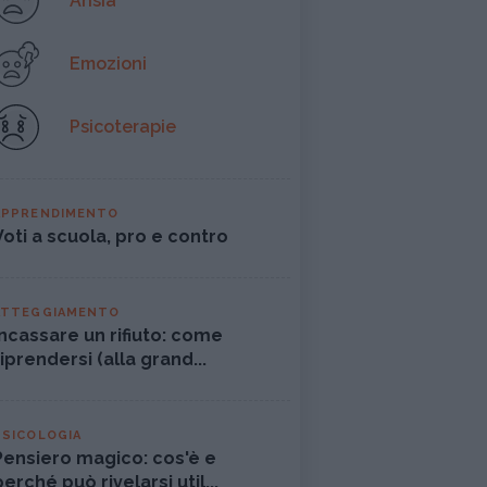
Ansia
Emozioni
Psicoterapie
APPRENDIMENTO
Voti a scuola, pro e contro
ATTEGGIAMENTO
Incassare un rifiuto: come
riprendersi (alla grand...
PSICOLOGIA
Pensiero magico: cos'è e
perché può rivelarsi util...