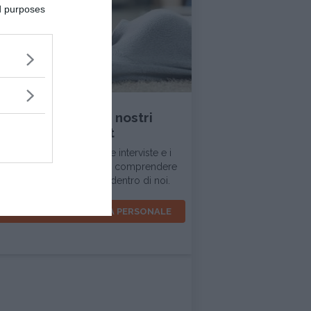
ed purposes
INTERVISTA
Ascolta tutti i nostri
podcast
In questa sezione trovi le interviste e i
dialoghi d'ispirazione per comprendere
la realtà intorno a noi e dentro di noi.
VOCI PER LA CRESCITA PERSONALE