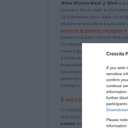
What Women Want @ Work
si è
lavorano (fuori casa) e che han
Le intervistate sono state circa 
situazione lavorativa e sulla loro
ostacoli al proprio successo
e 
barriere nel percorso per fare car
Un risultato molto interessante 
come il giusto equilibrio tra carrie
Crescita 
è l'indicatore più valido del grado
Inaspettatamente la flessibilità 
If you wish 
successo più per le non mamme, 
sensitive in
presenza di donne tra i manager 
confirm you
sostegno.
continue se
information 
further disc
Il successo è una barrier
participants
Downstream 
Un recente studio dell'Università
and social Psychology
ha cercato
Please note
uomini
viva il successo lavorativ
information 