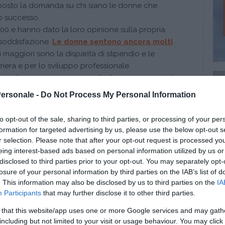
 posto la domanda su chi siano le donne che
no successo
.
5300 e hanno dato la loro opinione sulla propria
 soddisfazione.
Le donne sentono ancora molti
i maggiori sono la disparità di stipendio e le
riera e per lo sviluppo professionale.
riguarda come venga percepito il successo, e cioè
ra e vita privata; la
conciliazione famiglia lavoro
Personale -
Do Not Process My Personal Information
 di soddisfazione per il 74% delle intervistate.
nel lavoro risulta un elemento chiave per questo
to opt-out of the sale, sharing to third parties, or processing of your per
mentre le madri puntano su una più ampia
formation for targeted advertising by us, please use the below opt-out s
unita ad una politica aziendale/sociale di
r selection. Please note that after your opt-out request is processed y
eing interest-based ads based on personal information utilized by us or
disclosed to third parties prior to your opt-out. You may separately opt-
losure of your personal information by third parties on the IAB’s list of
a tra i sessi?
. This information may also be disclosed by us to third parties on the
IA
Participants
that may further disclose it to other third parties.
 della Florida pubblicato dal
Journal of Personality
 di scoprire come questa nuova generazione di
 that this website/app uses one or more Google services and may gath
o delle proprie compagne: sono stati effettuati
including but not limited to your visit or usage behaviour. You may click 