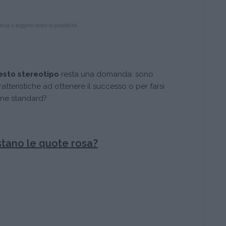
nua a leggere dopo la pubblicità
esto stereotipo
resta una domanda: sono
teristiche ad ottenere il successo o per farsi
ine standard?
stano le quote rosa?