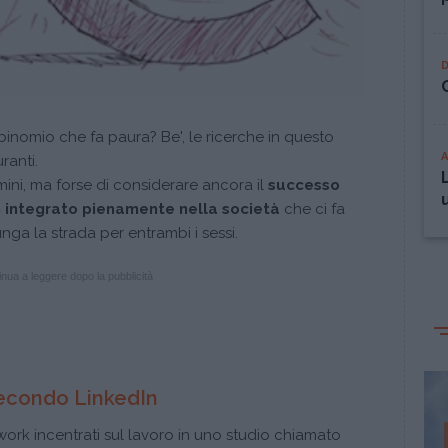
inomio che fa paura? Be', le ricerche in questo
ranti.
mini, ma forse di considerare ancora il
successo
 integrato pienamente nella società
che ci fa
a la strada per entrambi i sessi.
nua a leggere dopo la pubblicità
econdo LinkedIn
work incentrati sul lavoro in uno studio chiamato