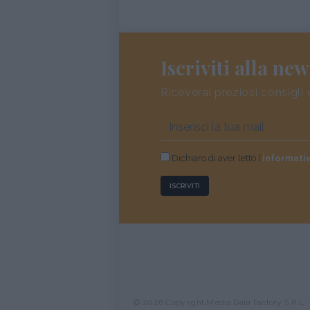
Iscriviti alla new
Riceverai preziosi consigli 
Dichiaro di aver letto l’
informati
ISCRIVITI
© 2026 Copyright Media Data Factory S.R.L. - 