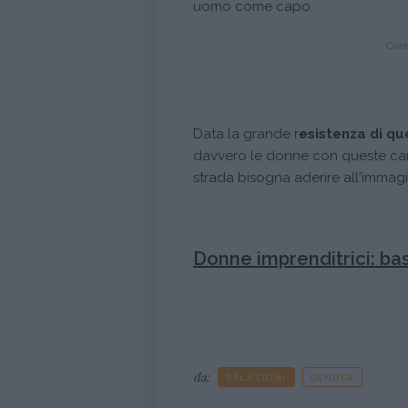
uomo come capo.
Conti
Data la grande r
esistenza di qu
davvero le donne con queste carat
strada bisogna aderire all'immag
Donne imprenditrici: ba
da:
RELAZIONI
GENDER