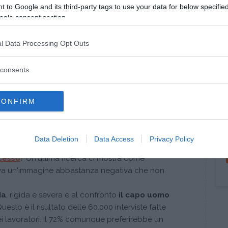
no coinvolti 896 persone e i risultati generali
 to Google and its third-party tags to use your data for below specifi
do percepiscono il successo delle donne, scatta
ogle consent section.
 di insuccesso
.
somministrata a 32 coppie una batteria di test
l Data Processing Opt Outs
telligenza sociale. I soggetti venivano a sapere la
 propri risultati) e veniva chiesta la propria
consents
a propria partner risultasse al top della
CONFIRM
avano un calo dell'autostima
rispetto a coloro che
sso?
Data Deletion
Data Access
Privacy Policy
cesso
? Un'ultima ricerca ci mostra come
rva un'immagine abbastanza negativa che non
da
, rigida e severa e al confronto
il capo uomo
Questo è il risultato delle 60.000 interviste fatte
i lavoratori. Il 72% comunque preferirebbe un