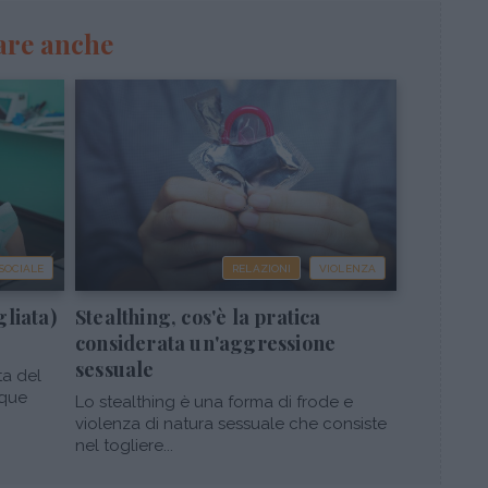
are anche
 SOCIALE
RELAZIONI
VIOLENZA
gliata)
Stealthing, cos'è la pratica
considerata un'aggressione
sessuale
ta del
nque
Lo stealthing è una forma di frode e
violenza di natura sessuale che consiste
nel togliere...