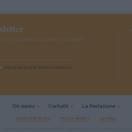
sletter
e informazioni sugli ultimi contenuti
va
sulla privacye di accettare le condizioni
Chi siamo
Contatti
La Redazione
CONDIZIONI D'USO
POLICY PRIVACY
COOKIES
I contenuti sono di proprietà di Media Data Factory S.R.L, è vietata la riproduz