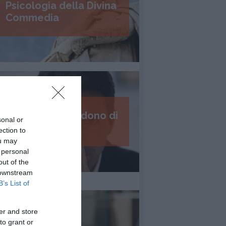
Psicologia della Divina
Commedia
I 7 passi del perdono di
sonal or
Daniel Lumera
ection to
ou may
 personal
out of the
 downstream
B’s List of
er and store
to grant or