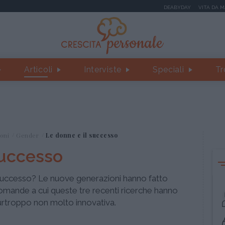
DEABYDAY
VITA DA 
Articoli
Interviste
Speciali
Tr
oni
Gender
Le donne e il successo
successo
 successo? Le nuove generazioni hanno fatto
omande a cui queste tre recenti ricerche hanno
purtroppo non molto innovativa.