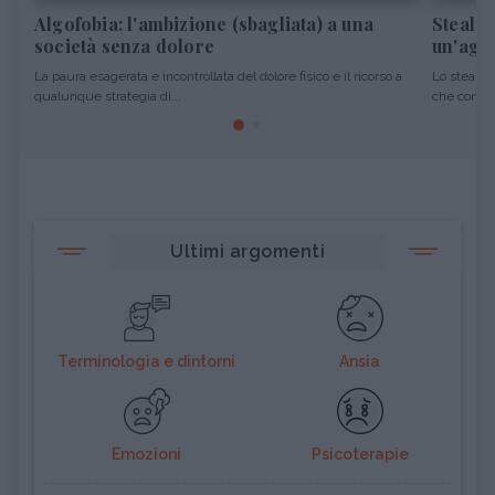
Algofobia: l'ambizione (sbagliata) a una
Stealth
società senza dolore
un'agg
La paura esagerata e incontrollata del dolore fisico e il ricorso a
Lo stealth
qualunque strategia di...
che consist
Ultimi argomenti
Terminologia e dintorni
Ansia
Emozioni
Psicoterapie