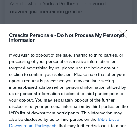
Anne Lawlor e Andrea Prothero descrivono le
reazioni più comuni dei genitori
:
Il
rifiuto
che può assumere tre diverse forme.
Quello netto deciso che non ammette repliche o
Crescita Personale -
Do Not Process My Personal
spiegazioni, quello debole che lascia al bambino
Information
uno spiraglio per mettere in atto l’assillo. La terza
forma è quella in cui il genitore rifiuta di comprare
If you wish to opt-out of the sale, sharing to third parties, or
processing of your personal or sensitive information for
l’oggetto, ma suggerisce altre vie al bambino,
targeted advertising by us, please use the below opt-out
come usare i propri risparmi o chiederlo in regalo
section to confirm your selection. Please note that after your
in futuro;
opt-out request is processed you may continue seeing
interest-based ads based on personal information utilized by
Una seconda possibilità è la
promessa
che
us or personal information disclosed to third parties prior to
l’acquisto avverrà in un prossimo futuro. In questo
your opt-out. You may separately opt-out of the further
caso se non si è sinceri e soprattutto, se non si
disclosure of your personal information by third parties on the
fissa una data/occasione è probabile che il
IAB’s list of downstream participants. This information may
also be disclosed by us to third parties on the
IAB’s List of
bambino continui a ricordare la promessa;
Downstream Participants
that may further disclose it to other
third parties.
Una terza forma di risposta è la
negoziazione
: i