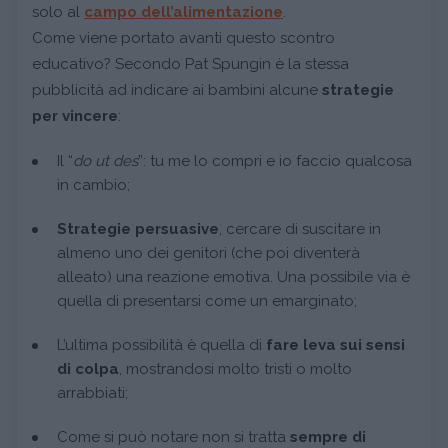
solo al
campo dell’alimentazione
.
Come viene portato avanti questo scontro
educativo? Secondo Pat Spungin è la stessa
pubblicità ad indicare ai bambini alcune
strategie
per vincere
:
Il “
do ut des
”: tu me lo compri e io faccio qualcosa
in cambio;
Strategie persuasive
, cercare di suscitare in
almeno uno dei genitori (che poi diventerà
alleato) una reazione emotiva. Una possibile via è
quella di presentarsi come un emarginato;
L’ultima possibilità è quella di
fare leva sui sensi
di colpa
, mostrandosi molto tristi o molto
arrabbiati;
Come si può notare non si tratta
sempre di