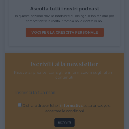
Ascolta tutti i nostri podcast
In questa sezione trovi le interviste e i dialoghi d'ispirazione per
comprendere la realtà intorno a noi e dentro di noi.
VOCI PER LA CRESCITA PERSONALE
Iscriviti alla newsletter
Riceverai preziosi consigli e informazioni sugli ultimi
contenuti
Dichiaro di aver letto l’
informativa
sulla privacye di
accettare le condizioni
ISCRIVITI