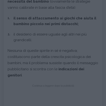
necessità del bambino
(ovviamente le strategie
vanno calibrate in base alla fascia d’età):
il senso di attaccamento ai giochi che aiuta il
bambino piccolo nei primi distacchi;
il desiderio di essere uguale agli altri nei più
grandicelli.
Nessuna di queste spinte in sé è negativa;
costituiscono parte della crescita psicologica dei
bambini, ma il problema sussiste quando il messaggio
pubblicitario si scontra con le
indicazioni dei
genitori
.
Continua a leggere dopo la pubblicità