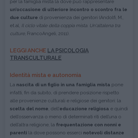
per la famiglia mista là dove può rappresentare
un’occasione di ulteriore incontro o scontro fra le
due culture
di provenienza dei genitori (Andolfi, M.,
et.al,
Il ciclo vitale della coppia mista. Un'altalena tra
culture
, FrancoAngeli, 2011).
LEGGI ANCHE
LA PSICOLOGIA
TRANSCULTURALE
Identità mista e autonomia
La
nascita di un figlio in una famiglia mista
pone
infatti, fin da subito, di prendere posizione rispetto
alle provenienze culturali e religiose dei genitori: la
scelta del nome
, dell’
educazione religiosa
e quindi
dell’osservanza o meno di determinati riti dell’una o
dell’altra religione, la
frequentazione con nonni e
parenti
là dove possono esserci
notevoli distanze