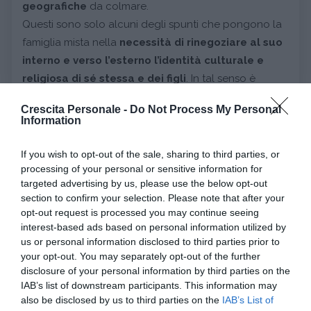
geografiche
da colmare.
Questi sono solo alcuni degli spunti che pongono la
famiglia mista nella
necessità di rinegoziare al suo
interno e verso l’esterno l’identità culturale e
religiosa di sé stessa e dei figli
. In tal senso è
importante che i genitori riescano a
garantire ai figli
Crescita Personale -
Do Not Process My Personal
l’accesso al sistema culturale di entrambi
Information
sostenendoli al tempo stesso nella
costruzione di
una propria identità
.
If you wish to opt-out of the sale, sharing to third parties, or
processing of your personal or sensitive information for
Continua a leggere dopo la pubblicità
targeted advertising by us, please use the below opt-out
section to confirm your selection. Please note that after your
opt-out request is processed you may continue seeing
interest-based ads based on personal information utilized by
us or personal information disclosed to third parties prior to
Questo sarà tanto più possibile, quanto più i coniugi
your opt-out. You may separately opt-out of the further
avranno compiuto quella
“transizione culturale”
disclosure of your personal information by third parties on the
(Falicov, C.J., Training to think culturally: a
IAB’s list of downstream participants. This information may
also be disclosed by us to third parties on the
IAB’s List of
multidimensional comparative frame work,
Family