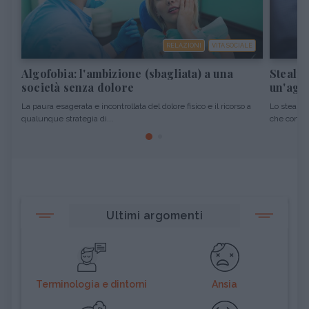
RELAZIONI
VITA SOCIALE
Algofobia: l'ambizione (sbagliata) a una
Stealth
società senza dolore
un'agg
La paura esagerata e incontrollata del dolore fisico e il ricorso a
Lo stealth
qualunque strategia di...
che consist
Ultimi argomenti
Terminologia e dintorni
Ansia