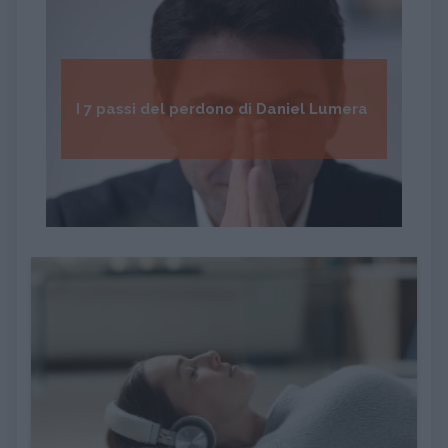
I 7 passi del perdono di Daniel Lumera