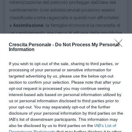
minimizzazione del pericolo protegge dall’idea del
cambiamento (crisi adolescenziali possono essere
classificate come ragazzate e quindi non affrontate).
>
Assimilazione
: la famiglia riconosce la necessità di
un cambiamento, ma cerca di attuare delle modifiche
il più superficiali possibile lasciando intatta la struttura
Crescita Personale -
Do Not Process My Personal
della famiglia (l’arrivo del secondo figlio, porta ad un
Information
cambiamento del primogenito che sarà trattato come
più capace del fratellino, ma resta pur sempre un
If you wish to opt-out of the sale, sharing to third parties, or
processing of your personal or sensitive information for
figlio).
targeted advertising by us, please use the below opt-out
section to confirm your selection. Please note that after your
opt-out request is processed you may continue seeing
La via privilegiata alla
risoluzione della crisi
è
interest-based ads based on personal information utilized by
sicuramente quella attiva che vede la famiglia
us or personal information disclosed to third parties prior to
cercare di inglobare il cambiamento: riducendo gli
your opt-out. You may separately opt-out of the further
disclosure of your personal information by third parties on the
eventi stressanti, cercando nuove risorse all’interno,
IAB’s list of downstream participants. This information may
ma anche all’esterno della famiglia e elaborando le
also be disclosed by us to third parties on the
IAB’s List of
tensioni dandole un nuovo significato.
Downstream Participants
that may further disclose it to other