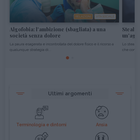
RELAZIONI
VITA SOCIALE
Algofobia: l'ambizione (sbagliata) a una
Stealth
società senza dolore
un'agg
La paura esagerata e incontrollata del dolore fisico e il ricorso a
Lo stealth
qualunque strategia di...
che consist
Ultimi argomenti
Terminologia e dintorni
Ansia