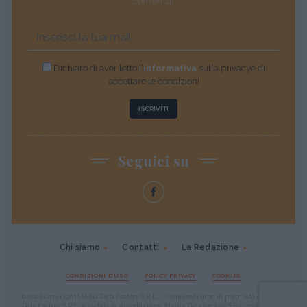
contenuti
Dichiaro di aver letto l’
informativa
sulla privacye di
accettare le condizioni
ISCRIVITI
Seguici su
Chi siamo
Contatti
La Redazione
CONDIZIONI D'USO
POLICY PRIVACY
COOKIES
© 2026 Copyright Media Data Factory S.R.L. - I contenuti sono di proprietà di Media
Data Factory S.R.L, è vietata la riproduzione. Media Data Factory S.R.L. sede legale