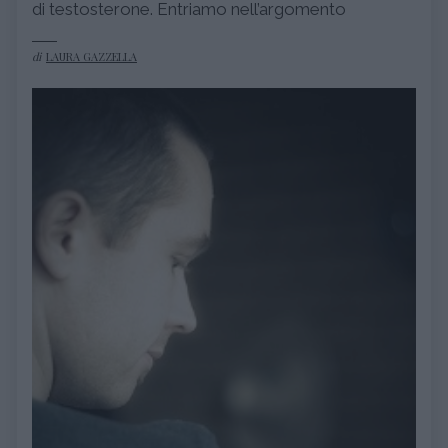
di testosterone. Entriamo nell’argomento
di
LAURA GAZZELLA