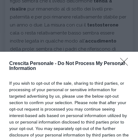
figlio sembra che il livello dell’ormone
tenda a
risalire
pur rimanendo al di sotto dei livelli pre-
paternità e per poi rimanere relativamente stabile per
un anno o due. La misura con cui il
testosterone
cala o resta relativamente basso sembra essere
inoltre legata in qualche modo all’
accudimento
della prole: sembra che i padri che riferiscono di
trascorrere più tempo con i propri figli abbiano livelli
Crescita Personale -
Do Not Process My Personal
di testosterone più bassi in confronto a quelli dei
Information
padri che riferiscono di non dedicare tempo ad
accudirli. In effetti un basso livello del suddetto
If you wish to opt-out of the sale, sharing to third parties, or
ormone può
sensibilizzare gli uomini
ad un
processing of your personal or sensitive information for
targeted advertising by us, please use the below opt-out
maggiore coinvolgimento nei compiti di
section to confirm your selection. Please note that after your
accudimento, essenziale nel diventare genitori.
opt-out request is processed you may continue seeing
interest-based ads based on personal information utilized by
us or personal information disclosed to third parties prior to
Continua a leggere dopo la pubblicità
your opt-out. You may separately opt-out of the further
disclosure of your personal information by third parties on the