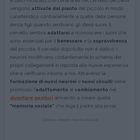
è stato mostrato che certe aree del cervello dei padri
vengono
attivate dal pianto
del piccolo
in modo
caratteristico contrariamente a quelle delle persone
senza figli quando sentivano gli stessi suoni. Il
cervello sembra
adattarsi
a riconoscere i suoni che
sono essenziali per il
benessere
e la
sopravvivenza
del piccolo. Il cervello dopotutto non è statico: i
neuroni modificano costantemente lo schema dei
propri collegamenti in risposta alle nuove esperienze
che si verificano intorno a noi. Attraverso la
formazione di nuovi neuroni
e
nuovi circuiti
viene
promosso l’
adattamento
al
cambiamento
nel
diventare genitori
arrivando a creare quella
“memoria sociale”
che lega il padre alla prole.
Continua a leggere dopo la pubblicità