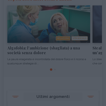
RELAZIONI
VITA SOCIALE
Algofobia: l'ambizione (sbagliata) a una
Stealth
società senza dolore
un'agg
La paura esagerata e incontrollata del dolore fisico e il ricorso a
Lo stealth
qualunque strategia di...
che consist
Ultimi argomenti