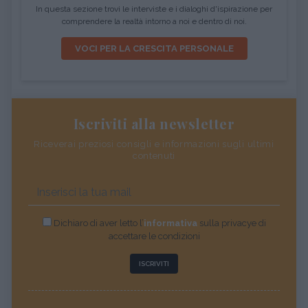
In questa sezione trovi le interviste e i dialoghi d'ispirazione per
comprendere la realtà intorno a noi e dentro di noi.
VOCI PER LA CRESCITA PERSONALE
Iscriviti alla newsletter
Riceverai preziosi consigli e informazioni sugli ultimi
contenuti
Dichiaro di aver letto l’
informativa
sulla privacye di
accettare le condizioni
ISCRIVITI