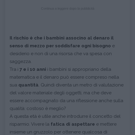
Continua a leggere dopo la pubblicità
Il rischio è che i bambini associno al denaro il
senso di mezzo per soddisfare ogni bisogno
e
desiderio e non di una risorsa che va spesa con
saggezza.
Tra i
7 e i 10 anni
i bambini si appropriano della
matematica e il denaro può essere compreso nella
sua
quantità
. Quindi diventa un metro di valutazione
del valore materiale degli oggetti, ma che deve
essere accompagnato da una riflessione anche sulla
qualità: costoso è meglio?
A questa età è utile anche introdurre il concetto del
risparmio. Vivere la
fatica di aspettare
e mettere
insieme un gruzzolo per ottenere qualcosa di