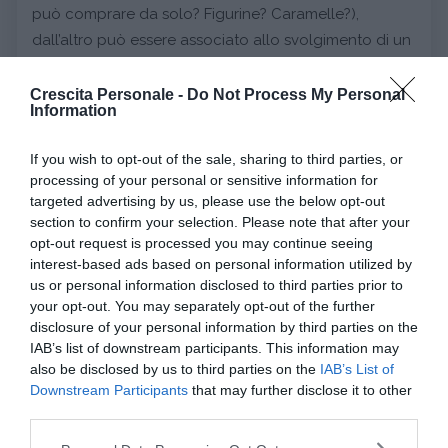
può comprare da solo? Figurine? Caramelle?),
dall’altro può essere associato allo svolgimento di un
compito a casa, un lavoro.
Crescita Personale -
Do Not Process My Personal
Information
Continua a leggere dopo la pubblicità
If you wish to opt-out of the sale, sharing to third parties, or
processing of your personal or sensitive information for
targeted advertising by us, please use the below opt-out
È importante non cadere nel rischio di monetizzare
section to confirm your selection. Please note that after your
ogni azione: ci sono compiti che vanno remunerati
opt-out request is processed you may continue seeing
regolarmente, ma non ogni azioni del bambino
interest-based ads based on personal information utilized by
us or personal information disclosed to third parties prior to
comporta un costo (mi comporto bene e mi dai un
your opt-out. You may separately opt-out of the further
euro!).
disclosure of your personal information by third parties on the
La psicologa sottolinea l’importanza anche del
IAB’s list of downstream participants. This information may
fallimento
nella gestione dei soldi: non ci si deve
also be disclosed by us to third parties on the
IAB’s List of
stupire se all’inizio il bambino spenderà tutto
Downstream Participants
that may further disclose it to other
third parties.
immediatamente , è solo con la pratica e l’esempio
che capirà il significato di cosa significhi spendere
Please note that this website/app uses one or more Google