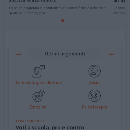
La paura esagerata e incontrollata del dolore fisico e il ricorso a
Lo stealth
qualunque strategia di...
che consist
Ultimi argomenti
Terminologia e dintorni
Ansia
Emozioni
Psicoterapie
APPRENDIMENTO
Voti a scuola, pro e contro