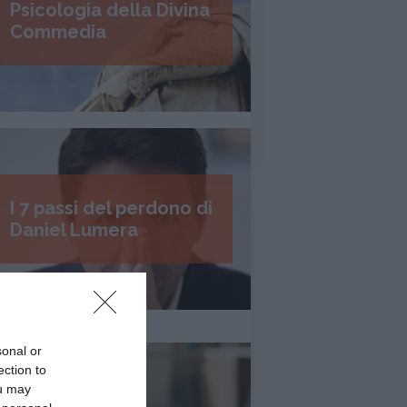
Psicologia della Divina
Commedia
I 7 passi del perdono di
Daniel Lumera
sonal or
ection to
ou may