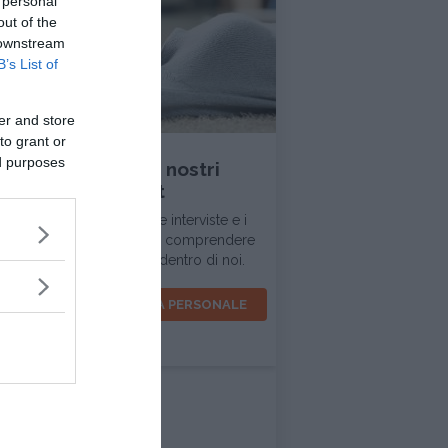
 personal
out of the
 downstream
B’s List of
INTERVISTA
er and store
to grant or
ed purposes
Ascolta tutti i nostri
podcast
In questa sezione trovi le interviste e i
dialoghi d'ispirazione per comprendere
la realtà intorno a noi e dentro di noi.
VOCI PER LA CRESCITA PERSONALE