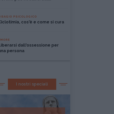
DISAGIO PSICOLOGICO
Ciclotimia, cos'è e come si cura
AMORE
Liberarsi dall'ossessione per
una persona
I nostri speciali