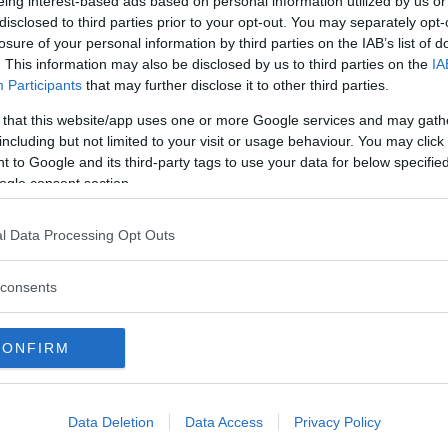
eing interest-based ads based on personal information utilized by us or
disclosed to third parties prior to your opt-out. You may separately opt-
ccessiva ansia materna
losure of your personal information by third parties on the IAB’s list of
. This information may also be disclosed by us to third parties on the
IA
nsia materna sono gravi non solo perchè
Participants
that may further disclose it to other third parties.
e la propria esperienza serenamente, ma anche
 that this website/app uses one or more Google services and may gath
rante le prime delicate fasi del suo sviluppo,
including but not limited to your visit or usage behaviour. You may click 
lmente) il suo rapporto con il mondo. Il
 to Google and its third-party tags to use your data for below specifi
o
infatti genera ansia anche nel piccolo che si
ogle consent section.
gestire il mondo, neanche in quelle attività che
sì un circolo vizioso.
l Data Processing Opt Outs
cquaire (Australia) hanno osservato che i bambini che
sioni più semplici erano
più inibiti ed introversi
,
consents
loro di confrontarsi serenamente con compiti
e di apprendere anche attraverso gli errori necessari
CONFIRM
tenere l'ansia materna
Data Deletion
Data Access
Privacy Policy
re che i bambini facciano tutto da soli. Ecco