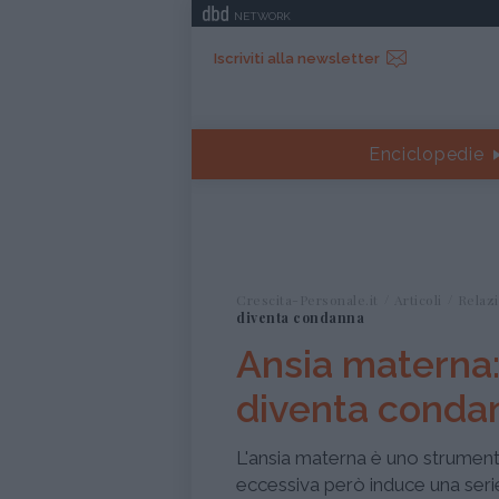
NETWORK
Iscriviti alla newsletter
Enciclopedie
Crescita-Personale.it
Articoli
Relazi
diventa condanna
Ansia materna
diventa conda
L'ansia materna è uno strumento
eccessiva però induce una serie 