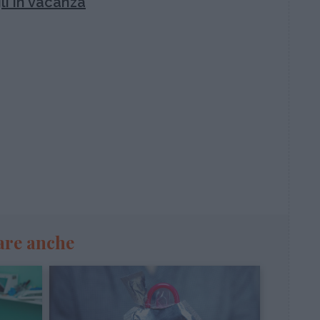
gli in vacanza
are anche