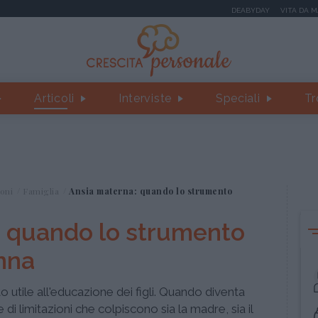
DEABYDAY
VITA DA 
Articoli
Interviste
Speciali
Tr
oni
Famiglia
Ansia materna: quando lo strumento
: quando lo strumento
nna
 utile all'educazione dei figli. Quando diventa
di limitazioni che colpiscono sia la madre, sia il