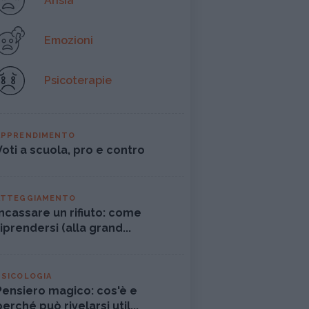
Ansia
Emozioni
Psicoterapie
APPRENDIMENTO
Voti a scuola, pro e contro
ATTEGGIAMENTO
Incassare un rifiuto: come
riprendersi (alla grand...
PSICOLOGIA
Pensiero magico: cos'è e
perché può rivelarsi util...