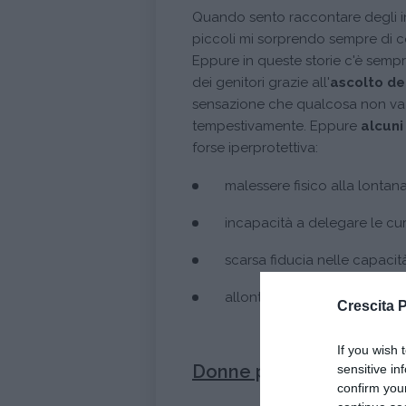
Quando sento raccontare degli i
piccoli mi sorprendo sempre di c
Eppure in queste storie c'è semp
dei genitori grazie all'
ascolto de
sensazione che qualcosa non va 
tempestivamente. Eppure
alcuni
forse iperprotettiva:
malessere fisico alla lontana
incapacità a delegare le cu
scarsa fiducia nelle capacità
allontanamento dai coetanei
Crescita 
If you wish 
Donne più ansiose degli
sensitive in
confirm you