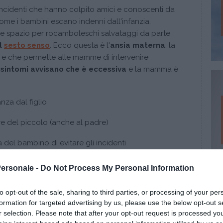
ncidenti che hanno colpito amici e conoscenti da
ome i bambini escano indenni dall'infanzia.
re spazio per rocamboleschi salvataggi da parte
l
sesto senso
. Ecco questa è l'
ansia materna
: la
e che permette alle mamme di intervenire
 sintomi avvisano che è eccessiva
e la mamma è
nza dal figlio
re del piccolo (anche al padre)
 del bambino di evitare gli incidenti
 quando ci si trova in gruppo.
Personale -
Do Not Process My Personal Information
to opt-out of the sale, sharing to third parties, or processing of your per
 uomini?
formation for targeted advertising by us, please use the below opt-out s
r selection. Please note that after your opt-out request is processed y