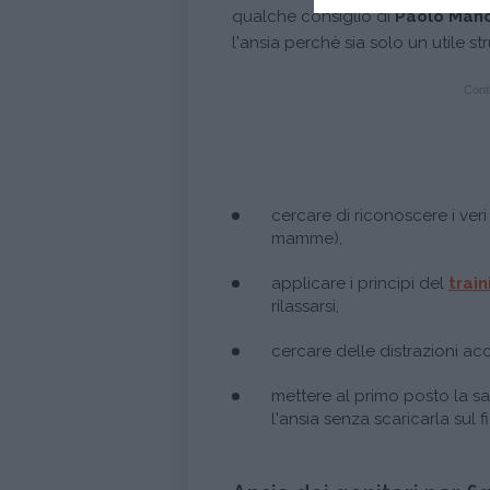
qualche consiglio di
Paolo Manc
l'ansia perchè sia solo un utile s
Conti
cercare di riconoscere i veri
mamme),
applicare i principi del
trai
rilassarsi,
cercare delle distrazioni ac
mettere al primo posto la s
l'ansia senza scaricarla sul fi