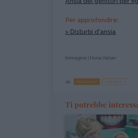
Ansia dei genitori per fi
Per approfondire:
> Disturbi d'ansia
Immagine | Horia Varlan
da:
RELAZIONI
FAMIGLIA
Ti potrebbe interess