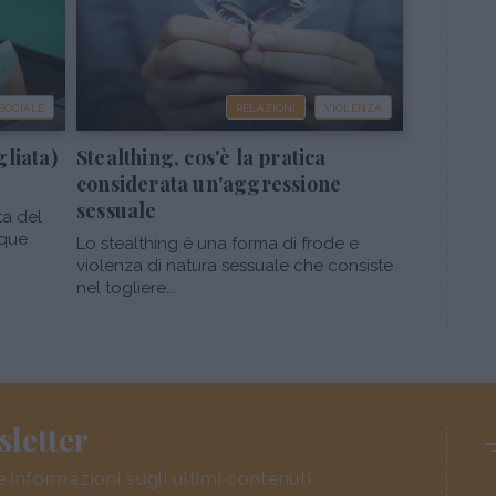
 SOCIALE
RELAZIONI
VIOLENZA
gliata)
Stealthing, cos'è la pratica
considerata un'aggressione
sessuale
ta del
nque
Lo stealthing è una forma di frode e
violenza di natura sessuale che consiste
nel togliere...
sletter
e informazioni sugli ultimi contenuti