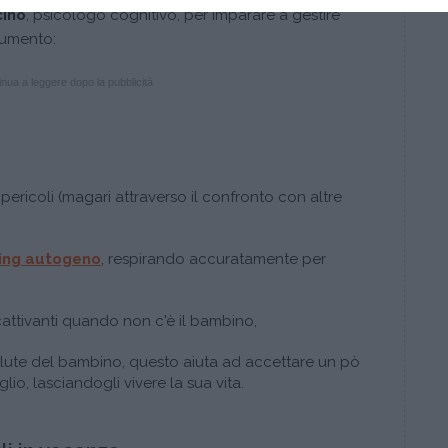
ino
, psicologo cognitivo, per imparare a gestire
trumento:
nua a leggere dopo la pubblicità
 pericoli (magari attraverso il confronto con altre
ning autogeno
, respirando accuratamente per
cattivanti quando non c'è il bambino,
alute del bambino, questo aiuta ad accettare un pò
glio, lasciandogli vivere la sua vita.