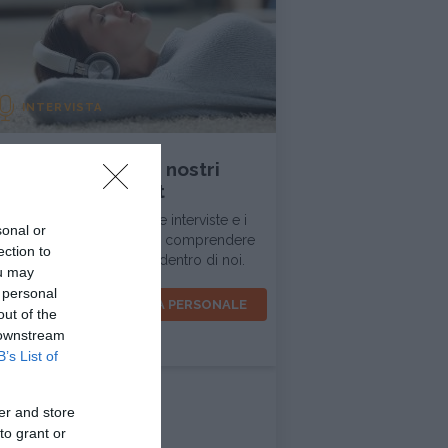
INTERVISTA
Ascolta tutti i nostri
podcast
In questa sezione trovi le interviste e i
sonal or
dialoghi d'ispirazione per comprendere
ection to
la realtà intorno a noi e dentro di noi.
ou may
 personal
VOCI PER LA CRESCITA PERSONALE
out of the
 downstream
B’s List of
er and store
to grant or