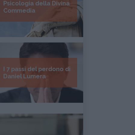
Psicologia della Divina
Commedia
I 7 passi del perdono di
Daniel Lumera