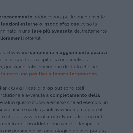
 precocemente
adducevano, più frequentemente
ituazioni esterne o insoddisfazione
verso la
erminato in una
fase più avanzata
del trattamento
lioramenti
ottenuti.
 si rilevavano
sentimenti maggiormente positivi
rmini di rispetto percepito, calore emotivo e
, questi, indicativi comunque del fatto che nel
staurata una positiva alleanza terapeutica
.
arik (1992), i casi di
drop out
sono stati
conclusione è avvenuta a
completamento della
rpellati in questo studio è emerso che ad esempio un
o
era riferito sia da quanti avevano completato il
ro che lo avevano interrotto. Non tutti i drop out
zienti con l’insoddisfazione verso la terapia, in
o in miglioramento sintomatologico ad aver portato