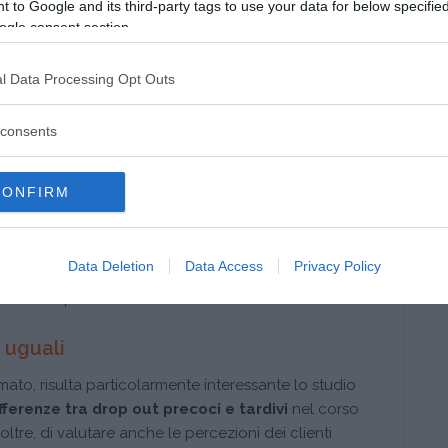
 to Google and its third-party tags to use your data for below specifi
ogle consent section.
l Data Processing Opt Outs
i, proprio con l’intento di intervistare
rito al drop out
, furono quelli di Garfield (1963),
consents
questi tre studi, infatti, emergeva piuttosto
che avevano interrotto i trattamenti, le principali
CONFIRM
sero non soltanto l’
insoddisfazione verso la
i
fattori esterni ostacolanti
o, al contrario, la
e
ottenuto dei miglioramenti
contraddicendo,
Data Deletion
Data Access
Privacy Policy
usa concezione, fra i professionisti, del drop out
mento terapeutico.
 uguali
mato, risulta particolarmente interessante lo studio
fferenze tra drop out precoci e tardivi
nel corso
tre, di valutare anche le percezioni dei clienti