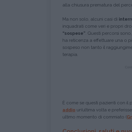
alla chiusura prematura del perc
Ma non solo, alcuni casi di
interr
inquadrati come veri e propri dr
“sospese”
. Questi percorsi sono,
ha reticenza a effettuare una o p
sospeso non tanto il raggiungimen
terapia.
Conti
È come se questi pazienti con il
addio
un’ultima volta e preferiss
ultimo momento di commiato (
Gr
Conclusioni, saluti e nuov