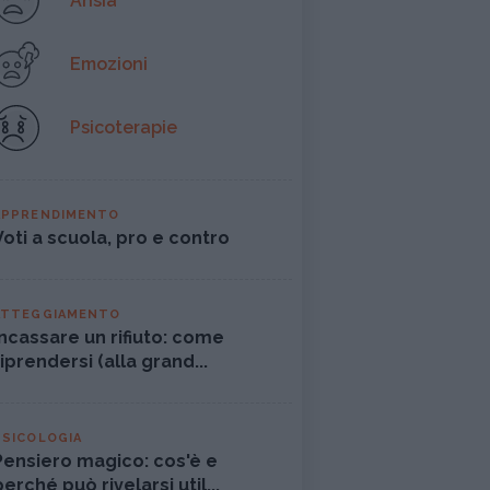
Ansia
Emozioni
Psicoterapie
APPRENDIMENTO
Voti a scuola, pro e contro
ATTEGGIAMENTO
Incassare un rifiuto: come
riprendersi (alla grand...
PSICOLOGIA
Pensiero magico: cos'è e
perché può rivelarsi util...