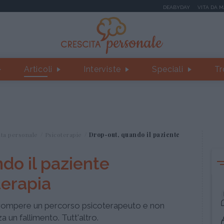
DEABYDAY
VITA DA 
Articoli
Interviste
Speciali
Tr
ita personale
Psicoterapie
Drop-out, quando il paziente
do il paziente
terapia
errompere un percorso psicoterapeuto e non
a un fallimento. Tutt'altro.