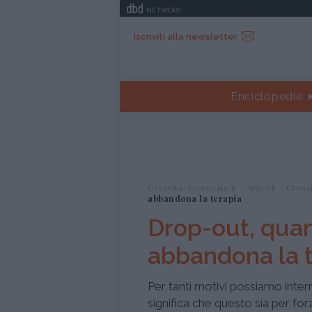
NETWORK
Iscriviti alla newsletter
Enciclopedie
Crescita-Personale.it
Articoli
Cresc
abbandona la terapia
Drop-out, quan
abbandona la 
Per tanti motivi possiamo int
significa che questo sia per forz