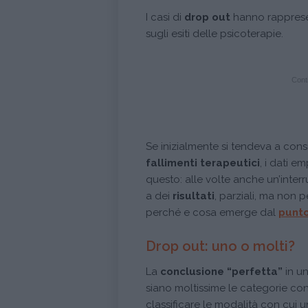
I casi di
drop out
hanno rappresent
sugli esiti delle psicoterapie.
Conti
Se inizialmente si tendeva a con
fallimenti terapeutici
, i dati e
questo: alle volte anche un’in
a dei
risultati
, parziali, ma non 
perché e cosa emerge dal
punto
Drop out: uno o molti?
La
conclusione “perfetta”
in u
siano moltissime le categorie con 
classificare le modalità con cui