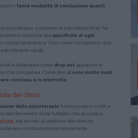
esistono
tante modalità di conclusione quanti
 psicoterapia, comprese le sue battute finali, ha
ilmente in relazione alla
specificità di ogni
ola coppia terapeutica. Così come non esistono due
 psicoterapie uguali.
ritti in letteratura come
drop out
appaiono in
altro che omogenea. Come dire:
ci sono molto modi
sere conclusa e/o interrotta
…
ista dei clinici
usione della psicoterapia
furono proprio rivolti ai
e tale fenomeno fosse tutt’altro che sporadico.
etting
, dal privato al pubblico alle cliniche
e risultavano concludersi prematuramente.