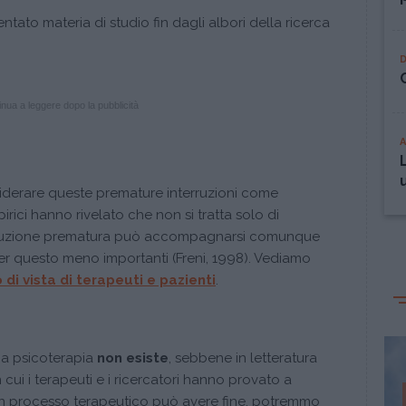
ato materia di studio fin dagli albori della ricerca
nua a leggere dopo la pubblicità
siderare queste premature interruzioni come
mpirici hanno rivelato che non si tratta solo di
terruzione prematura può accompagnarsi comunque
per questo meno importanti (Freni, 1998). Vediamo
 di vista di terapeuti e pazienti
.
na psicoterapia
non esiste
, sebbene in letteratura
cui i terapeuti e i ricercatori hanno provato a
 un processo terapeutico può avere fine, potremmo