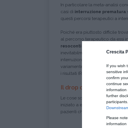
In particolare la meta-analisi con
casi di
interruzione prematura
questi percorsi terapeutici a int
Poiché era piuttosto difficile trov
al percorso terapeutico da essi int
resoconti dei terapeuti
riport
Crescita 
inevitabilmente parziale sul fenome
interruzioni premature erano c
If you wish 
variamente connessi alle
resiste
sensitive in
i risultati (Rosenbaum, & Horowitz
confirm you
continue se
Il drop out dal punto di v
information 
further disc
Le cose sono diventate decisamen
participants
iniziato a esplorare anche il
punt
Downstream 
pazienti che avevano abbandona
Please note
information 
Conti