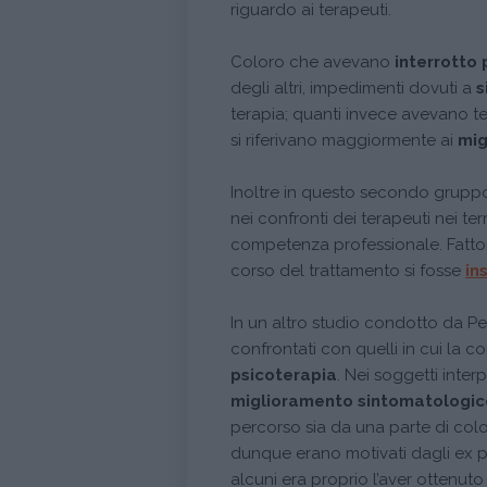
riguardo ai terapeuti.
Coloro che avevano
interrotto
degli altri, impedimenti dovuti a
s
terapia; quanti invece avevano t
si riferivano maggiormente ai
mig
Inoltre in questo secondo gruppo
nei confronti dei terapeuti nei te
competenza professionale. Fattori
corso del trattamento si fosse
in
In un altro studio condotto da Pek
confrontati con quelli in cui la 
psicoterapia
. Nei soggetti inte
miglioramento sintomatologic
percorso sia da una parte di colo
dunque erano motivati dagli ex pa
alcuni era proprio l’aver ottenut