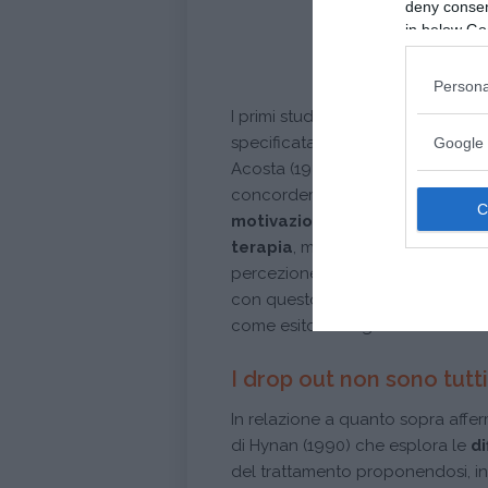
deny consent
in below Go
Persona
I primi studi pionieristici intrapres
specificatamente
i
clienti in me
Google 
Acosta (1980) e Pekarik (1983). Da 
concordemente come, fra i clienti 
motivazioni
da essi riportate fos
terapia
, ma anche la presenza d
percezione di aver effettivament
con questo, quella che era la diff
come esito obbligato di un falli
I drop out non sono tutti
In relazione a quanto sopra affer
di Hynan (1990) che esplora le
di
del trattamento proponendosi, inol