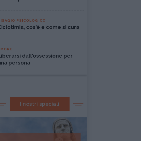
DISAGIO PSICOLOGICO
Ciclotimia, cos'è e come si cura
AMORE
Liberarsi dall'ossessione per
una persona
I nostri speciali