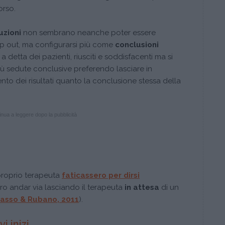
orso.
uzioni
non sembrano neanche poter essere
op out, ma configurarsi più come
conclusioni
 a detta dei pazienti, riusciti e soddisfacenti ma si
iù sedute conclusive preferendo lasciare in
to dei risultati quanto la conclusione stessa della
nua a leggere dopo la pubblicità
 proprio terapeuta
faticassero per dirsi
ero andar via lasciando il terapeuta
in attesa
di un
asso & Rubano, 2011
).
i inizi