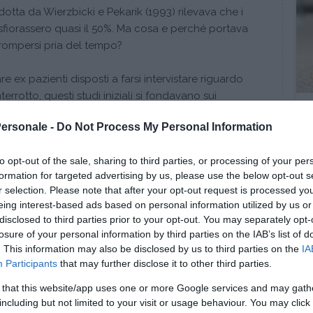
dotta da Wierzbicki e Pekarik (1993) rilevava che i
sfiorassero quasi il 50%. Ma cosa e perché portava
errompersi pria del tempo?
are ex pazienti disposti a farsi intervistare riguardo
errotto, questi studi iniziali si fondavano sui
ando dunque un punto di vista competente ma
Personale -
Do Not Process My Personal Information
no. Dal punto di vista dei clinici, infatti, queste
onsiderate prevalentemente come
esiti fallimentari
,
to opt-out of the sale, sharing to third parties, or processing of your per
nze dei pazienti
e di cui non era possibile valutare
formation for targeted advertising by us, please use the below opt-out s
, 1983; Lane,1984).
r selection. Please note that after your opt-out request is processed y
eing interest-based ads based on personal information utilized by us or
ista dei pazienti
disclosed to third parties prior to your opt-out. You may separately opt-
losure of your personal information by third parties on the IAB’s list of
te più interessanti quando i ricercatori hanno
. This information may also be disclosed by us to third parties on the
IA
o di vista dei pazienti
o, meglio, di quegli ex
Participants
that may further disclose it to other third parties.
to la terapia.
 that this website/app uses one or more Google services and may gath
including but not limited to your visit or usage behaviour. You may click 
nua a leggere dopo la pubblicità