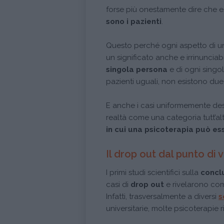
forse più onestamente dire che 
sono i pazienti
.
Questo perché ogni aspetto di una
un significato anche e irrinunciab
singola persona
e di ogni sing
pazienti uguali, non esistono due
E anche i casi uniformemente desc
realtà come una categoria tutt’
in cui una psicoterapia può es
Il drop out dal punto di v
I primi studi scientifici sulla
concl
casi di
drop out
e rivelarono com
Infatti, trasversalmente a diversi
s
universitarie, molte psicoterapi