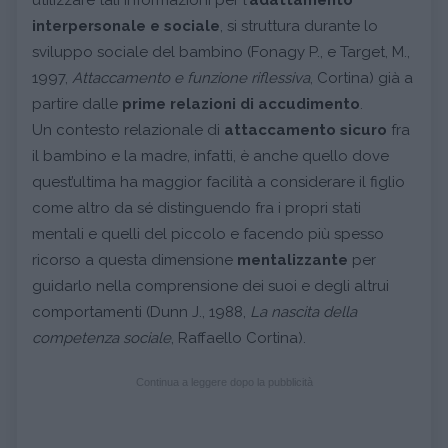
utilizzare tali informazioni per l’
adattamento
interpersonale e sociale
, si struttura durante lo
sviluppo sociale del bambino (Fonagy P., e Target, M.,
1997,
Attaccamento e funzione riflessiva
, Cortina) già a
partire dalle
prime relazioni di accudimento
.
Un contesto relazionale di
attaccamento sicuro
fra
il bambino e la madre, infatti, è anche quello dove
quest’ultima ha maggior facilità a considerare il figlio
come altro da sé distinguendo fra i propri stati
mentali e quelli del piccolo e facendo più spesso
ricorso a questa dimensione
mentalizzante
per
guidarlo nella comprensione dei suoi e degli altrui
comportamenti (Dunn J., 1988,
La nascita della
competenza sociale
, Raffaello Cortina).
Continua a leggere dopo la pubblicità