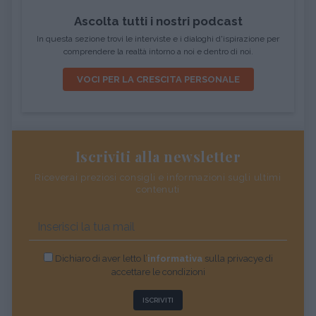
Ascolta tutti i nostri podcast
In questa sezione trovi le interviste e i dialoghi d'ispirazione per
comprendere la realtà intorno a noi e dentro di noi.
VOCI PER LA CRESCITA PERSONALE
Iscriviti alla newsletter
Riceverai preziosi consigli e informazioni sugli ultimi
contenuti
Dichiaro di aver letto l’
informativa
sulla privacye di
accettare le condizioni
ISCRIVITI