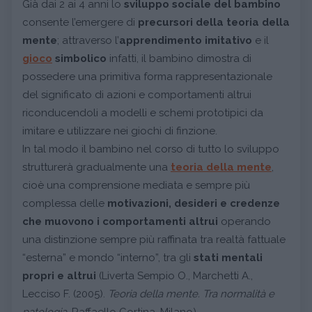
Già dai 2 ai 4 anni lo
sviluppo sociale del bambino
consente l’emergere di
precursori della teoria della
mente
; attraverso l’
apprendimento imitativo
e il
gioco
simbolico
infatti, il bambino dimostra di
possedere una primitiva forma rappresentazionale
del significato di azioni e comportamenti altrui
riconducendoli a modelli e schemi prototipici da
imitare e utilizzare nei giochi di finzione.
In tal modo il bambino nel corso di tutto lo sviluppo
strutturerà gradualmente una
teoria della mente
,
cioè una comprensione mediata e sempre più
complessa delle
motivazioni, desideri e credenze
che muovono i comportamenti altrui
operando
una distinzione sempre più raffinata tra realtà fattuale
“esterna” e mondo “interno”, tra gli
stati mentali
propri e altrui
(Liverta Sempio O., Marchetti A.,
Lecciso F. (2005).
Teoria della mente. Tra normalità e