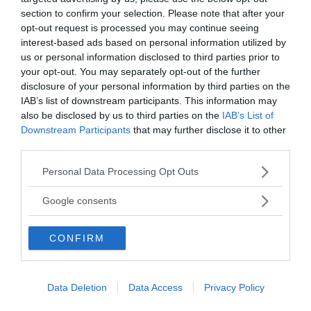
graduale acquisizione di un’adeguata capacità di
section to confirm your selection. Please note that after your
esplorare i propri stati mentali e quelli altrui consente
opt-out request is processed you may continue seeing
interest-based ads based on personal information utilized by
l’accesso ad un più integrato senso si sé e a
relazioni
us or personal information disclosed to third parties prior to
più soddisfacenti
con gli altri.
your opt-out. You may separately opt-out of the further
disclosure of your personal information by third parties on the
Immagine | miflotador.com
IAB’s list of downstream participants. This information may
also be disclosed by us to third parties on the
IAB’s List of
Downstream Participants
that may further disclose it to other
third parties.
da:
CRESCITA PERSONALE
PSICOLOGIA
Please note that this website/app uses one or more Google
Personal Data Processing Opt Outs
Ti potrebbe interessare anche
services and may gather and store information including but
not limited to your visit or usage behaviour. You may click to
Google consents
grant or deny consent to Google and its third-party tags to
use your data for below specified purposes in below Google
CONFIRM
consent section.
Data Deletion
Data Access
Privacy Policy
CRESCITA PERSONALE
PSICOLOGIA