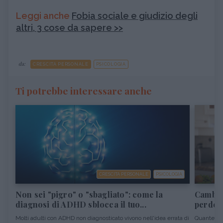
Leggi anche
Fobia sociale e giudizio degli
altri, 3 cose da sapere >>
da:
CRESCITA PERSONALE
PSICOLOGIA
Ti potrebbe interessare anche
CRESCITA PERSONALE
PSICOLOGIA
Non sei "pigro" o "sbagliato": come la
Cambiar
diagnosi di ADHD sblocca il tuo...
perdere
Molti adulti con ADHD non diagnosticato vivono nell'idea errata di
Quante vol