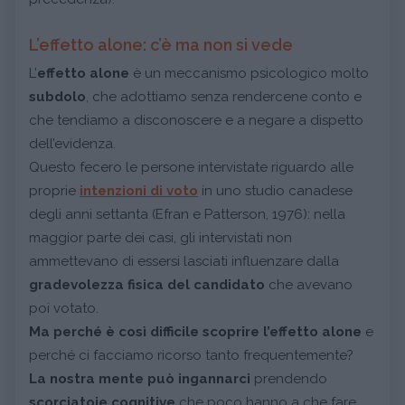
L’effetto alone: c’è ma non si vede
L’
effetto alone
è un meccanismo psicologico molto
subdolo
, che adottiamo senza rendercene conto e
che tendiamo a disconoscere e a negare a dispetto
dell’evidenza.
Questo fecero le persone intervistate riguardo alle
proprie
intenzioni di voto
in uno studio canadese
degli anni settanta (Efran e Patterson, 1976): nella
maggior parte dei casi, gli intervistati non
ammettevano di essersi lasciati influenzare dalla
gradevolezza fisica del candidato
che avevano
poi votato.
Ma perché è così difficile scoprire l’effetto alone
e
perché ci facciamo ricorso tanto frequentemente?
La nostra mente può ingannarci
prendendo
scorciatoie cognitive
che poco hanno a che fare