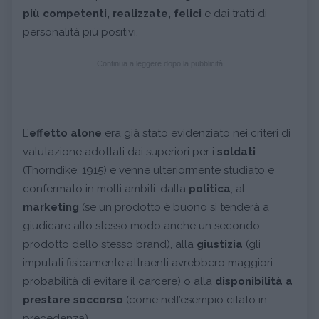
più competenti, realizzate, felici
e dai tratti di
personalità più positivi.
Continua a leggere dopo la pubblicità
L’
effetto alone
era già stato evidenziato nei criteri di
valutazione adottati dai superiori per i
soldati
(Thorndike, 1915) e venne ulteriormente studiato e
confermato in molti ambiti: dalla
politica
, al
marketing
(se un prodotto è buono si tenderà a
giudicare allo stesso modo anche un secondo
prodotto dello stesso brand), alla
giustizia
(gli
imputati fisicamente attraenti avrebbero maggiori
probabilità di evitare il carcere) o alla
disponibilità a
prestare soccorso
(come nell’esempio citato in
precedenza).