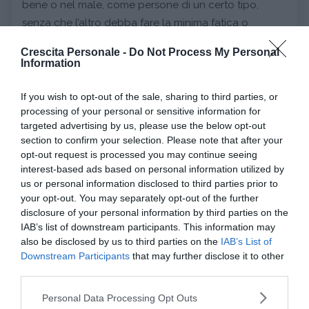
bene o nel male, come persone di un certo tipo,
senza che l’altro debba fare la minima fatica o
manifestare il minimo interesse a conoscerci.
Crescita Personale -
Do Not Process My Personal
Essere donne
piuttosto che uomini, avere un certo
Information
orientamento sessuale
, appartenere ad una
determinata
etnia
sono solo alcuni esempi di
If you wish to opt-out of the sale, sharing to third parties, or
processing of your personal or sensitive information for
elementi che possono essere pretestuosamente
targeted advertising by us, please use the below opt-out
ritenuti sufficienti per fornire una valutazione globale
section to confirm your selection. Please note that after your
di una persona.
opt-out request is processed you may continue seeing
Nell’avere a che fare con chi non conosciamo, infatti,
interest-based ads based on personal information utilized by
us or personal information disclosed to third parties prior to
tendiamo a ridurre gli elementi di estraneità e
your opt-out. You may separately opt-out of the further
incertezza al
già noto
, rintracciando le
disclosure of your personal information by third parties on the
caratteristiche più evidenti
che possono aiutarci a
IAB’s list of downstream participants. This information may
ricondurre il nostro interlocutore ad una
categoria
also be disclosed by us to third parties on the
IAB’s List of
predefinita
.
Downstream Participants
that may further disclose it to other
third parties.
In altre parole: di fronte a uno sconosciuto tendiamo
a cercare caratteristiche stereotipali che ci aiutino a
Please note that this website/app uses one or more Google
Personal Data Processing Opt Outs