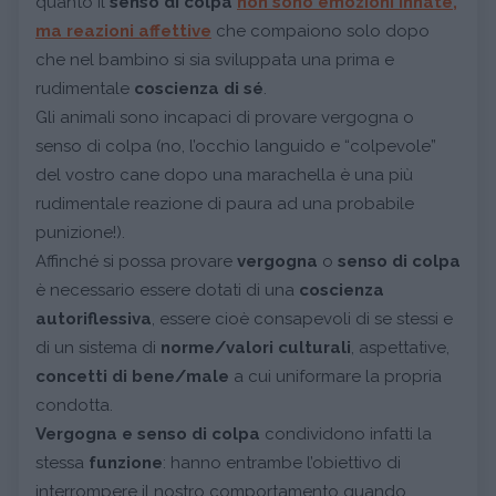
quanto il
senso di colpa
non sono emozioni innate,
ma reazioni affettive
che compaiono solo dopo
che nel bambino si sia sviluppata una prima e
rudimentale
coscienza di sé
.
Gli animali sono incapaci di provare vergogna o
senso di colpa (no, l’occhio languido e “colpevole”
del vostro cane dopo una marachella è una più
rudimentale reazione di paura ad una probabile
punizione!).
Affinché si possa provare
vergogna
o
senso di colpa
è necessario essere dotati di una
coscienza
autoriflessiva
, essere cioè consapevoli di se stessi e
di un sistema di
norme/valori culturali
, aspettative,
concetti di bene/male
a cui uniformare la propria
condotta.
Vergogna e senso di colpa
condividono infatti la
stessa
funzione
: hanno entrambe l’obiettivo di
interrompere il nostro comportamento quando