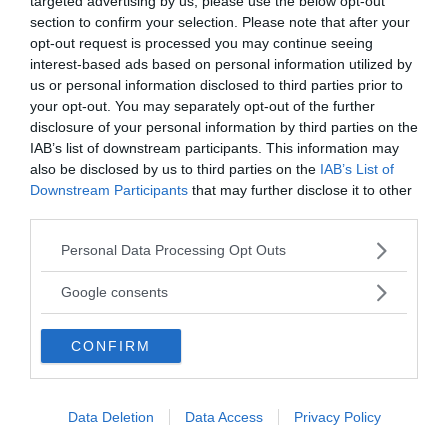
targeted advertising by us, please use the below opt-out
di un errore
o torto oggettivo, nonostante il nostro
section to confirm your selection. Please note that after your
comportamento sia ragionevole e giustificato.
opt-out request is processed you may continue seeing
Si pensi ad esempio ad una mamma che torna a
interest-based ads based on personal information utilized by
lavorare a pochi mesi dalla nascita del suo bambino,
us or personal information disclosed to third parties prior to
your opt-out. You may separately opt-out of the further
o quando un genitore impone una giusta punizione a
disclosure of your personal information by third parties on the
fini educativi. Si tratta in entrambi i casi di azioni
IAB’s list of downstream participants. This information may
condivisibili eppure quasi ogni
genitore
sa quanto
also be disclosed by us to third parties on the
IAB’s List of
sia facile sentirsi comunque in colpa o in torto per
Downstream Participants
that may further disclose it to other
third parties.
qualunque
fonte di frustrazione o dispiacere
arrecate ai propri figli, non importa quanto a fin di
Please note that this website/app uses one or more Google
Personal Data Processing Opt Outs
bene
.
services and may gather and store information including but
not limited to your visit or usage behaviour. You may click to
Ci sono fra le persone
differenze
nella maggiore o
Google consents
grant or deny consent to Google and its third-party tags to
minore
vulnerabilità alla vergogna o senso di
use your data for below specified purposes in below Google
colpa
in base a
elementi culturali
(si pensi alla
CONFIRM
consent section.
centralità della vergogna in Cina o Giappone o alla
centralità del senso do colpa per la pudica società
Data Deletion
Data Access
Privacy Policy
Vittoriana dei tempi di Freud);
caratteristiche di
personalità
(le
personalità narcisistiche
sono più