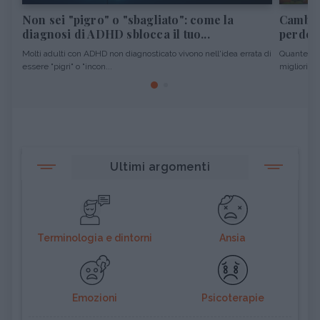
Non sei "pigro" o "sbagliato": come la
Cambiar
diagnosi di ADHD sblocca il tuo...
perdere
Molti adulti con ADHD non diagnosticato vivono nell'idea errata di
Quante vol
essere "pigri" o "incon...
migliori pro
Ultimi argomenti
Terminologia e dintorni
Ansia
Emozioni
Psicoterapie