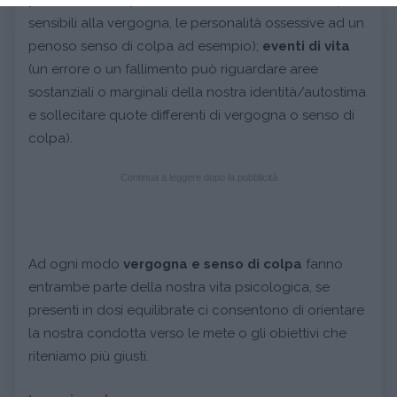
sensibili alla vergogna, le personalità ossessive ad un
penoso senso di colpa ad esempio);
eventi di vita
(un errore o un fallimento può riguardare aree
sostanziali o marginali della nostra identità/autostima
e sollecitare quote differenti di vergogna o senso di
colpa).
Continua a leggere dopo la pubblicità
Ad ogni modo
vergogna e senso di colpa
fanno
entrambe parte della nostra vita psicologica, se
presenti in dosi equilibrate ci consentono di orientare
la nostra condotta verso le mete o gli obiettivi che
riteniamo più giusti.