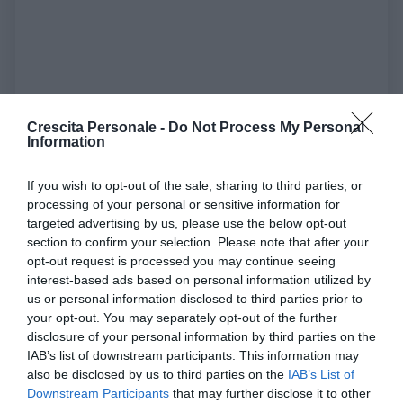
Effetti negativi del ruolo: l'esempio del
Burnout
Crescita Personale -
Do Not Process My Personal
Information
Un esempio sugli effetti negativi del ruolo
professionale sull'identità dell'individuo è il
burnout
.
If you wish to opt-out of the sale, sharing to third parties, or
Si tratta di un sindrome tipica delle professioni d'aiuto
processing of your personal or sensitive information for
targeted advertising by us, please use the below opt-out
che porta il professionista a sentirsi privo di
section to confirm your selection. Please note that after your
motivazioni, emotivamente svuotato, come se non
opt-out request is processed you may continue seeing
avesse più altro da dare. Le cause possono essere
interest-based ads based on personal information utilized by
molteplici, ma ciò che qui ci interessa è che gli
effetti
us or personal information disclosed to third parties prior to
your opt-out. You may separately opt-out of the further
sulla vita personale
dell'individuo per qualcosa che
disclosure of your personal information by third parties on the
riguarda il proprio ruolo professionale sono
IAB’s list of downstream participants. This information may
devastanti. La demotivazioni infatti pervade tutta la
also be disclosed by us to third parties on the
IAB’s List of
vita dell'individuo che non ritrovandosi più nel proprio
Downstream Participants
that may further disclose it to other