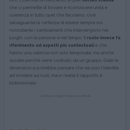
loro. L'identità fa riferimento a quel
nucleo stabile
che ci permette di trovare e riconoscere unità e
coerenza in tutto quel che facciamo: cioè
salvaguarda la certezza di essere sempre noi
nonostante i cambiamenti che intervengono nei
luoghi, con le persone e nel tempo. Il
ruolo invece fa
riferimento ad aspetti più contestuali
e che
hanno una valenza non solo temporale, ma anche
sociale perché viene costruito da un gruppo. Date le
dimensioni si potrebbe pensare che sia solo l'identità
ad incidere sui ruoli, ma in realtà il rapporto è
bidirezionale.
Continua a leggere dopo la pubblicità