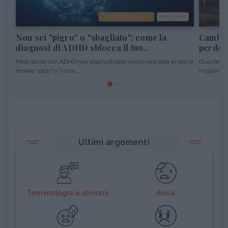
CRESCITA PERSONALE
PSICOLOGIA
Non sei "pigro" o "sbagliato": come la
Cambiar
diagnosi di ADHD sblocca il tuo...
perdere
Molti adulti con ADHD non diagnosticato vivono nell'idea errata di
Quante vol
essere "pigri" o "incon...
migliori pro
Ultimi argomenti
Terminologia e dintorni
Ansia