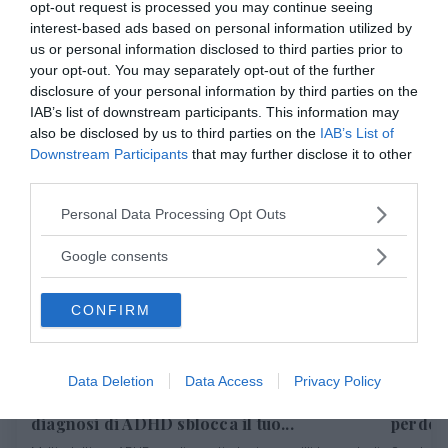
opt-out request is processed you may continue seeing
Il gruppo dei pari e la sua funzione
interest-based ads based on personal information utilized by
nell'adolescenza
us or personal information disclosed to third parties prior to
your opt-out. You may separately opt-out of the further
disclosure of your personal information by third parties on the
Fonte immagine: Micah Taylor
IAB’s list of downstream participants. This information may
also be disclosed by us to third parties on the
IAB’s List of
da:
CRESCITA PERSONALE
EMOZIONI
Downstream Participants
that may further disclose it to other
third parties.
Ti potrebbe interessare anche
Please note that this website/app uses one or more Google
Personal Data Processing Opt Outs
services and may gather and store information including but
not limited to your visit or usage behaviour. You may click to
Google consents
grant or deny consent to Google and its third-party tags to
use your data for below specified purposes in below Google
CONFIRM
consent section.
CRESCITA PERSONALE
PSICOLOGIA
Data Deletion
Data Access
Privacy Policy
Non sei "pigro" o "sbagliato": come la
Cambiar
diagnosi di ADHD sblocca il tuo...
perdere