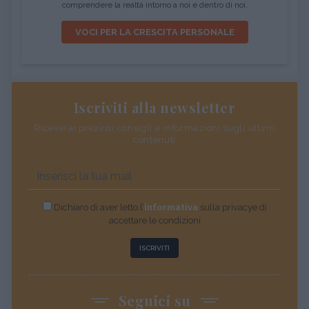
comprendere la realtà intorno a noi e dentro di noi.
VOCI PER LA CRESCITA PERSONALE
Iscriviti alla newsletter
Riceverai preziosi consigli e informazioni sugli ultimi
contenuti
Dichiaro di aver letto l’
informativa
sulla privacye di
accettare le condizioni
ISCRIVITI
Seguici su