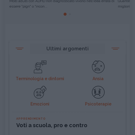
Molti adulti con ADHD non diagnosticato vivono nell'idea errata di
Quante vol
essere "pigri" o "incon...
migliori pro
Ultimi argomenti
Terminologia e dintorni
Ansia
Emozioni
Psicoterapie
APPRENDIMENTO
Voti a scuola, pro e contro