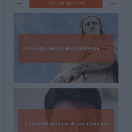
I nostri speciali
Psicologia della Divina Commedia
I 7 passi del perdono di Daniel Lumera