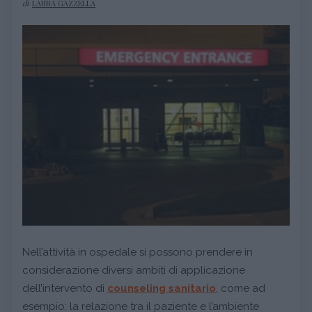
di
LAURA GAZZELLA
Nell’attività in ospedale si possono prendere in
considerazione diversi ambiti di applicazione
dell’intervento di
counseling sanitario
, come ad
esempio: la relazione tra il paziente e l’ambiente