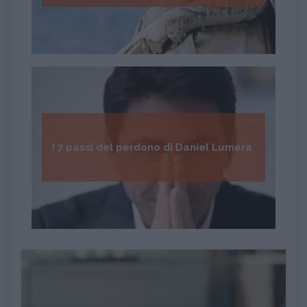
I 7 passi del perdono di Daniel Lumera