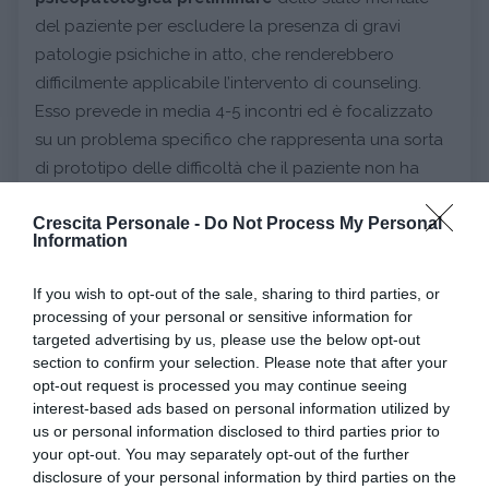
del paziente per escludere la presenza di gravi
patologie psichiche in atto, che renderebbero
difficilmente applicabile l’intervento di counseling.
Esso prevede in media 4-5 incontri ed è focalizzato
su un problema specifico che rappresenta una sorta
di prototipo delle difficoltà che il paziente non ha
saputo gestire; è caratterizzato dalla
relazione fra il
Crescita Personale -
Do Not Process My Personal
counselor e il cliente
all’interno di un percorso di
Information
cambiamento
, concordato da entrambi, orientato
da un lato a sottolineare le
possibilità di
If you wish to opt-out of the sale, sharing to third parties, or
elaborazione autonoma del problema
, dall’altro a
processing of your personal or sensitive information for
scoraggiare le eventuali richieste di dipendenza
targeted advertising by us, please use the below opt-out
section to confirm your selection. Please note that after your
del soggetto.
opt-out request is processed you may continue seeing
interest-based ads based on personal information utilized by
Continua a leggere dopo la pubblicità
us or personal information disclosed to third parties prior to
your opt-out. You may separately opt-out of the further
disclosure of your personal information by third parties on the