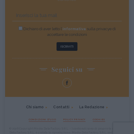
Dichiaro di aver letto l’
informativa
sulla privacye di
accettare le condizioni
ISCRIVITI
Seguici su
Chi siamo
Contatti
La Redazione
CONDIZIONI D'USO
POLICY PRIVACY
COOKIES
© 2026 Copyright Media Data Factory S.R.L. - I contenuti sono di proprietà di Media
Data Factory S.R.L, è vietata la riproduzione. Media Data Factory S.R.L. sede legale