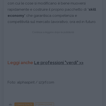
con cui le cose si modificano è bene muoversi
rapidamente e costruire il proprio pacchetto di “
skill
economy
” che garantisca competenza e
competitività sul mercato lavorativo, ora ed in futuro.
Continua a leggere dopo la pubblicità
Leggi anche
Le professioni "verdi" >>
Foto: alphaspirit / 123rf.com
da:
COMPETENZE
FORMAZIONE