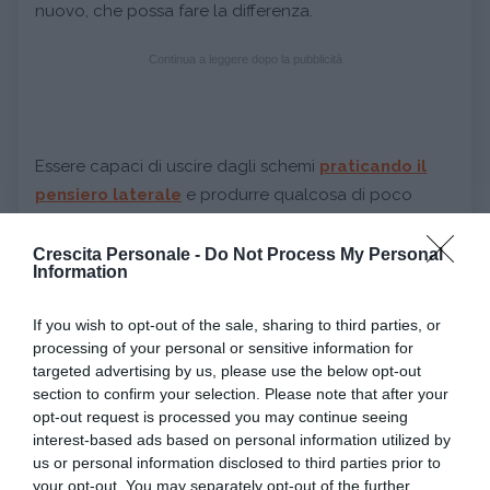
nuovo, che possa fare la differenza.
Continua a leggere dopo la pubblicità
Essere capaci di uscire dagli schemi
praticando il
pensiero laterale
e produrre qualcosa di poco
ovvio, partendo da dati spesso complicati e poco
chiari, è un elemento che crea innovazione e nuova
Crescita Personale -
Do Not Process My Personal
Information
ricchezza. Vista anche la velocità con cui cambia il
mondo del lavoro e della produttività, essere abile
If you wish to opt-out of the sale, sharing to third parties, or
nel muoversi flessibilmente tra gli aspetti delle cose
processing of your personal or sensitive information for
permette di
semplificare anche le situazioni che
targeted advertising by us, please use the below opt-out
appaiono complesse
e trovare risposte adeguate.
section to confirm your selection. Please note that after your
opt-out request is processed you may continue seeing
interest-based ads based on personal information utilized by
Skill economy, essere empatici
us or personal information disclosed to third parties prior to
Se la tecnologia può sostituire innumerevoli abilità
your opt-out. You may separately opt-out of the further