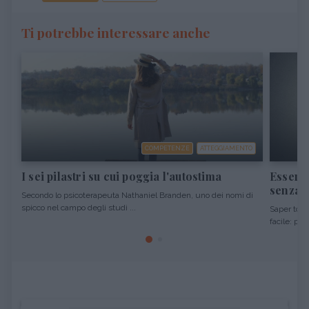
Ti potrebbe interessare anche
COMPETENZE
ATTEGGIAMENTO
I sei pilastri su cui poggia l'autostima
Essere 
senza o
Secondo lo psicoterapeuta Nathaniel Branden, uno dei nomi di
spicco nel campo degli studi ...
Saper tolle
facile: per 