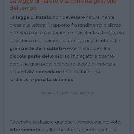
La legge di Pareto e la corretta gestione
del tempo
La
legge di Pareto
non dev’essere naturalmente
presa alla lettera: il rapporto fra rendimento e sforzo
può non essere esattamente equivalente a 80/20, ma
la sostanza non cambia: per il raggiungimento della
gran parte dei risultati
è essenziale sono una
piccola parte dello sforzo
impiegato, a quanto
pare una gran parte del nostro lavoro è impiegata
per
attività secondarie
che risultano una
sostanziale
perdita di tempo
.
Continua a leggere dopo la pubblicità
Potremmo ipotizzare qualche esempio: quante volte
interrompete
quello che state facendo, anche se