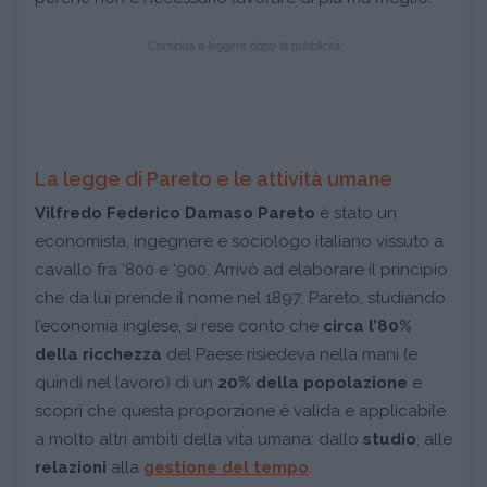
Continua a leggere dopo la pubblicità
La legge di Pareto e le attività umane
Vilfredo Federico Damaso Pareto
è stato un
economista, ingegnere e sociologo italiano vissuto a
cavallo fra ‘800 e ‘900. Arrivò ad elaborare il principio
che da lui prende il nome nel 1897: Pareto, studiando
l’economia inglese, si rese conto che
circa l’80%
della ricchezza
del Paese risiedeva nella mani (e
quindi nel lavoro) di un
20% della popolazione
e
scoprì che questa proporzione è valida e applicabile
a molto altri ambiti della vita umana: dallo
studio
, alle
relazioni
alla
gestione del tempo
.