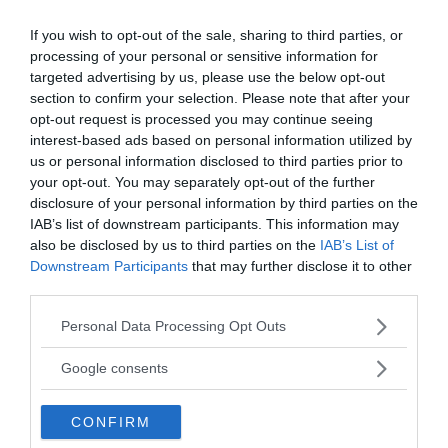
direzionare verso altre mete. Quello che più conta,
If you wish to opt-out of the sale, sharing to third parties, or
nel cercare di applicare il principio di Pareto alla
processing of your personal or sensitive information for
gestione del tempo, è imparare a distinguere fra le
targeted advertising by us, please use the below opt-out
varie attività quelle che sono
più e meno importanti
section to confirm your selection. Please note that after your
e dedicare il tempo ad ognuna di esse in funzione
opt-out request is processed you may continue seeing
delle
priorità di importanza
a cui corrispondono.
interest-based ads based on personal information utilized by
us or personal information disclosed to third parties prior to
Semplice a dirsi, ma difficile a farsi? Provate con la
your opt-out. You may separately opt-out of the further
griglia di decisione di Eisenhower
potreste fare
disclosure of your personal information by third parties on the
delle scoperte interessanti!
IAB’s list of downstream participants. This information may
also be disclosed by us to third parties on the
IAB’s List of
Downstream Participants
that may further disclose it to other
Leggi anche
Il procastinare e la percezione
third parties.
del tempo >>
Please note that this website/app uses one or more Google
Personal Data Processing Opt Outs
services and may gather and store information including but
not limited to your visit or usage behaviour. You may click to
da:
Google consents
COMPETENZE
FORMAZIONE
grant or deny consent to Google and its third-party tags to
use your data for below specified purposes in below Google
Ti potrebbe interessare anche
CONFIRM
consent section.