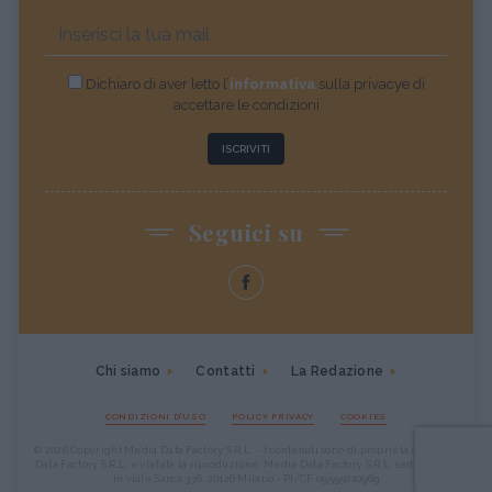
Dichiaro di aver letto l’
informativa
sulla privacye di
accettare le condizioni
ISCRIVITI
Seguici su
Chi siamo
Contatti
La Redazione
CONDIZIONI D'USO
POLICY PRIVACY
COOKIES
© 2026 Copyright Media Data Factory S.R.L. - I contenuti sono di proprietà di Media
Data Factory S.R.L, è vietata la riproduzione. Media Data Factory S.R.L. sede legale
in viale Sarca 336, 20126 Milano - PI/CF 09595010969